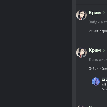
Крим
Зайди в т
10 января
Крим
Кинь дис
5 октября
xr
xrli
5 о