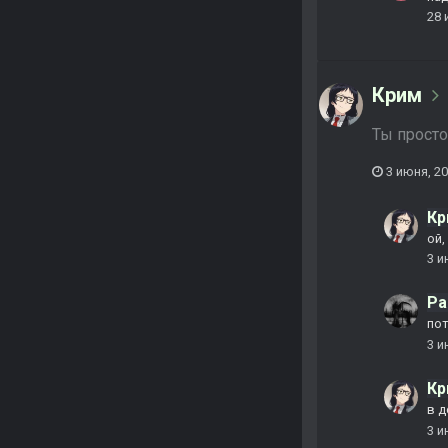
28 
Крим
Ты просто
3 июня, 2
Кр
ой,
3 и
Pa
пот
3 и
Кр
в д
3 и