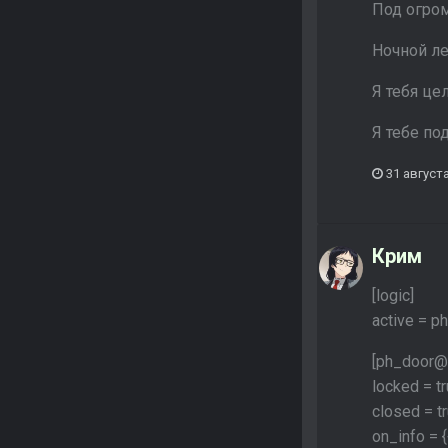
Под огром
Ночной ле
Я тебя це
Я тебе по
31 августа
Крим
[logic]
active = 
[ph_door@
locked = t
closed = t
on_info =