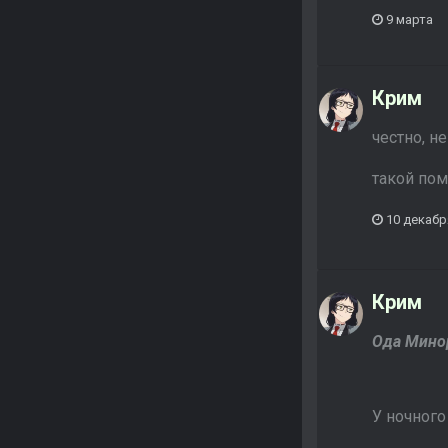
9 марта
Крим
честно, н
такой пом
10 декабр
Крим
Ода Мино
У ночного