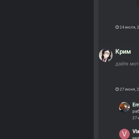
24 июля, 
Крим
дайте мот
27 июня, 
Em
раб
27 
Vl
на