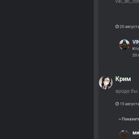
val_a6_con
20 августа
VI
Кто
20 
Крим
вроде бы 
15 августа
Показат
ми