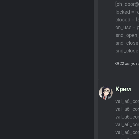
[ph_door@
locked = f
closed = f
on_use = 
snd_open_
snd_close_
snd_close
22 августа
Крим
val_a6_con
val_a6_co
val_a6_co
val_a6_co
val_a6_con