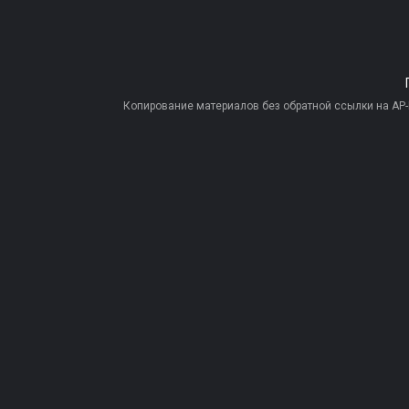
Копирование материалов без обратной ссылки на AP-PR