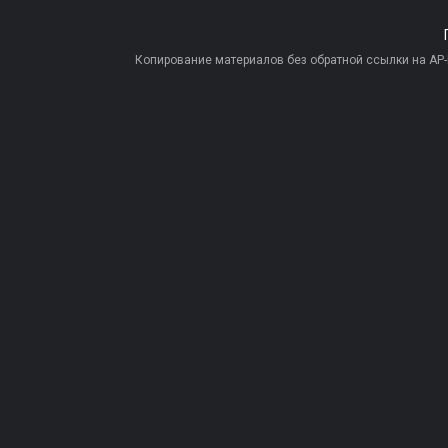
Копирование материалов без обратной ссылки на AP-PR