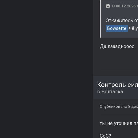
В 08.12.2025 
Откажитесь от
чё у
Bowsette
Да лааадноооо
Контроль си
в
Болталка
Опубликовано
8 дек
ты не уточнил 
CoC?