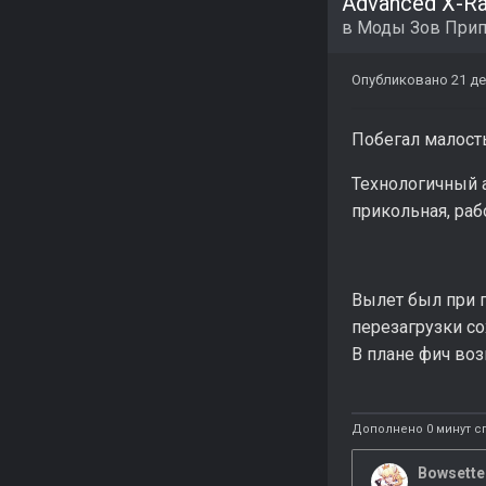
Advanced X-R
в
Моды Зов Прип
Опубликовано
21 де
Побегал малость
Технологичный а
прикольная, раб
Вылет был при п
перезагрузки сох
В плане фич воз
Дополнено 0 минут с