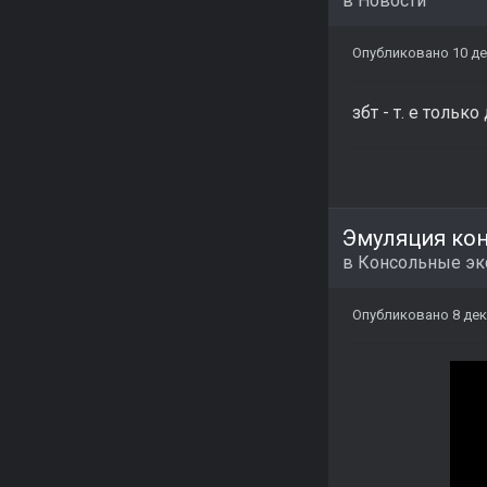
в
Новости
Опубликовано
10 де
збт - т. е тольк
Эмуляция ко
в
Консольные э
Опубликовано
8 дек