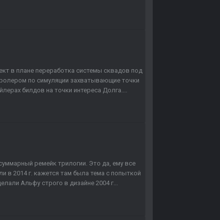
ект в плане переработка системы сквадов под
тролером по симуляции захватывающие точки
лерах билдов на точки интереса Долга....
суммарный ремейк трилогии. Это да, ему все
ли в 2014 г. кажется там была тема с попыткой
лали Альфу строго в дизайне 2004 г...