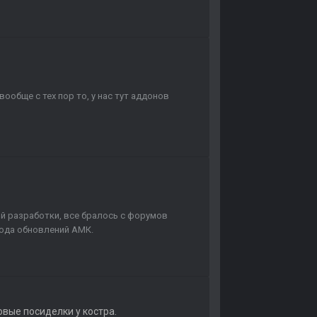
вообще с тех пор то, у нас тут аддонов
ой разработки, все бралось с форумов
иода обновлений АМК.
вые посиделки у костра.