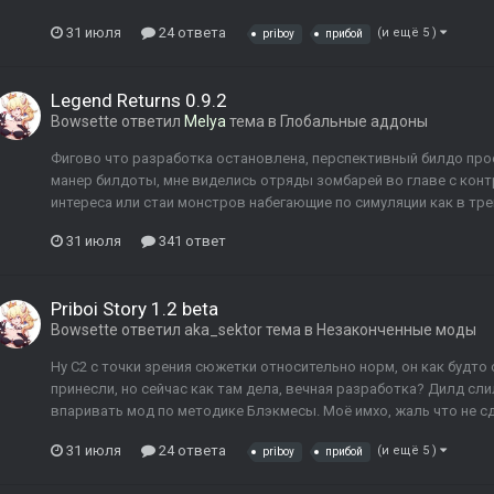
31 июля
24 ответа
(и ещё 5 )
priboy
прибой
Legend Returns 0.9.2
Bowsette
ответил
Melya
тема в
Глобальные аддоны
Фигово что разработка остановлена, перспективный билдо про
манер билдоты, мне виделись отряды зомбарей во главе с кон
интереса или стаи монстров набегающие по симуляции как в трей
31 июля
341 ответ
Priboi Story 1.2 beta
Bowsette
ответил
aka_sektor
тема в
Незаконченные моды
Ну С2 с точки зрения сюжетки относительно норм, он как будто 
принесли, но сейчас как там дела, вечная разработка? Дилд сли
впаривать мод по методике Блэкмесы. Моё имхо, жаль что не сде
31 июля
24 ответа
(и ещё 5 )
priboy
прибой