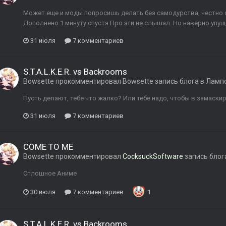
Может еще и моды попросишь делать без самодурства, честно 
Дополнено 1 минуту спустя Про эти не слышал. Но наверно упущ
31 июля
7 комментариев
S.T.A.L.K.E.R. vs Backrooms
Bowsette
прокомментировал
Bowsette
запись блога в
Лампо
Пусть делают, тебе что жалко? Или тебе надо, чтобы в замаск
31 июля
7 комментариев
COME TO ME
Bowsette
прокомментировал
CocksuckSoftware
запись блог
Сплошное Аниме
30 июля
7 комментариев
1
S.T.A.L.K.E.R. vs Backrooms