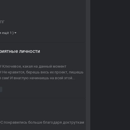
РПГ
и ещё 1 )
приятные личности
ия! Ключевое, какая на данный момент
е! Не нравится, берешь весь их проект, пишешь
сам! И внаглую начинаешь на всей этой...
n
и DC понравились больше благодаря доктруткам