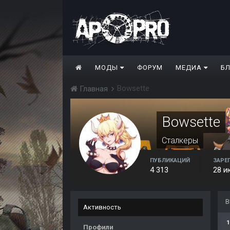
МОДЫ
ФОРУМ
МЕДИА
Б
Bowsette
Главная
Bowsette
Сталкеры
ПУБЛИКАЦИЙ
ЗАРЕ
4 313
28 и
В
Активность
1
Профили