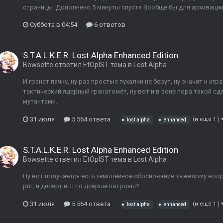
страницы. Дополнено 5 минуты спустя Вообще бы для архивации
Суббота в 04:54
6 ответов
S.T.A.L.K.E.R. Lost Alpha Enhanced Edition
Bowsette
ответил
EtOpIST
тема в
Lost Alpha
И гранат пачку, ну раз простые пухалки не берут, ну значит и иг
тактический ядерный гранатомёт, ну вот и в зоне пора такой с
мутантами.
31 июля
5 564 ответа
(и ещё 1 )
lost alpha
enhanced
S.T.A.L.K.E.R. Lost Alpha Enhanced Edition
Bowsette
ответил
EtOpIST
тема в
Lost Alpha
Ну вот получается есть гемплейное обоснование тяжелому воору
рпг, и десерт игл по дсерые патроны?
31 июля
5 564 ответа
(и ещё 1 )
lost alpha
enhanced