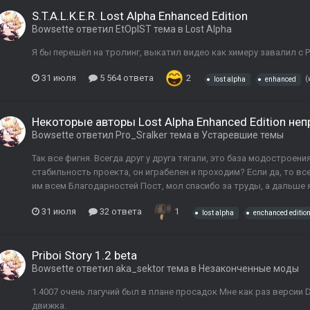
S.T.A.L.K.E.R. Lost Alpha Enhanced Edition
Bowsette
ответил
EtOpIST
тема в
Lost Alpha
Я бы перешёл на тролинг, выкатил видео как химеру завалил с 
31 июля
5 564 ответа
2
(
lost alpha
enhanced
Некоторые авторы Lost Alpha Enhanced Edition не
Bowsette
ответил
Pro_Sralker
тема в
Устаревшие темы
Так все фигня. Всегда друг у друга тягали, это база модостроен
стабильность проекта, он играбелен и проходим? Если да, то вс
им всем Благодарностей Пост, мол спасибо за труды, а дальше я 
31 июля
32 ответа
1
lost alpha
enchanced editio
Priboi Story 1.2 beta
Bowsette
ответил
aka_sektor
тема в
Незаконченные моды
1.4007 очень лагучий был в плане просадок Мне как раз верси
движка.