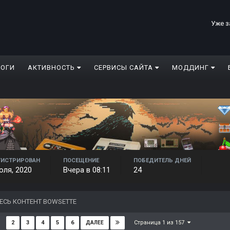
Уже з
ЛОГИ
АКТИВНОСТЬ
СЕРВИСЫ САЙТА
МОДДИНГ
ГИСТРИРОВАН
ПОСЕЩЕНИЕ
ПОБЕДИТЕЛЬ ДНЕЙ
юля, 2020
Вчера в 08:11
24
ЕСЬ КОНТЕНТ BOWSETTE
Страница 1 из 157
2
3
4
5
6
ДАЛЕЕ