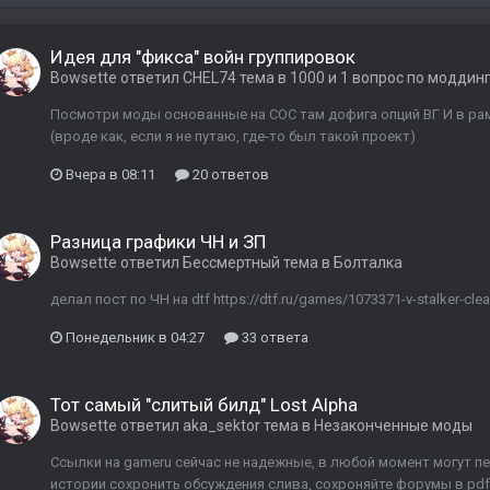
Идея для "фикса" войн группировок
Bowsette
ответил
CHEL74
тема в
1000 и 1 вопрос по моддин
Посмотри моды основанные на COC там дофига опций ВГ И в ра
(вроде как, если я не путаю, где-то был такой проект)
Вчера в 08:11
20 ответов
Разница графики ЧН и ЗП
Bowsette
ответил
Бессмертный
тема в
Болталка
делал пост по ЧН на dtf https://dtf.ru/games/1073371-v-stalker-clear
Понедельник в 04:27
33 ответа
Тот самый "слитый билд" Lost Alpha
Bowsette
ответил
aka_sektor
тема в
Незаконченные моды
Ссылки на gameru сейчас не надежные, в любой момент могут п
истории сохронить обсуждения слива, сохроняйте форумы в pdf