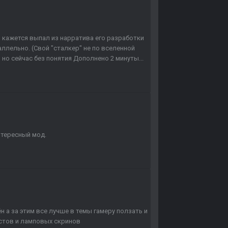
И кажется выпал из нарратива его разработки
аллельно. (Свой "сталкер" не по вселенной
 но сейчас без понятия Дополнено 2 минуты...
нтересный мод.
н а за этим все лучше в темы гамеру ползать и
остов и ламповых скринов