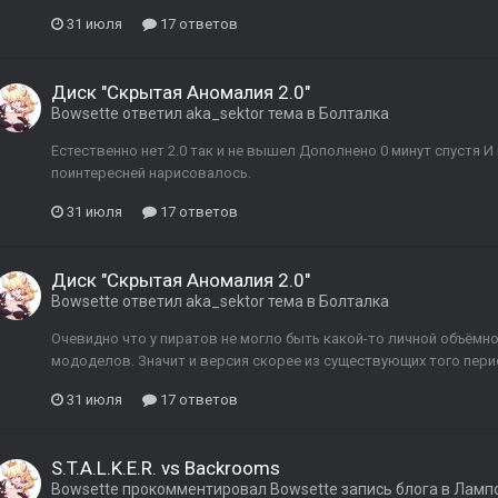
31 июля
17 ответов
Диск "Скрытая Аномалия 2.0"
Bowsette
ответил
aka_sektor
тема в
Болталка
Естественно нет 2.0 так и не вышел Дополнено 0 минут спустя И 
поинтересней нарисовалось.
31 июля
17 ответов
Диск "Скрытая Аномалия 2.0"
Bowsette
ответил
aka_sektor
тема в
Болталка
Очевидно что у пиратов не могло быть какой-то личной объёмн
мододелов. Значит и версия скорее из существующих того пер
31 июля
17 ответов
S.T.A.L.K.E.R. vs Backrooms
Bowsette
прокомментировал
Bowsette
запись блога в
Лампо