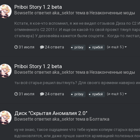
Priboi Story 1.2 beta
Bowsette
ответил
aka_sektor
тема в
Незаконченные моды
Кстати, я кое-что вспомнил, я же не видел отзывов Деза по С2 
отмененного С2 2011 г. И еще он какой-то свой проект тянул пар
сталкера) У дезовейва кажется были соцсети... Когда-то листал,
31 июля
24 ответа
(и ещё 5 )
priboy
прибой
Priboi Story 1.2 beta
Bowsette
ответил
aka_sektor
тема в
Незаконченные моды
ты всё старье решил вытянуть? Для своего времени наверно и
31 июля
24 ответа
(и ещё 5 )
priboy
прибой
Диск "Скрытая Аномалия 2.0"
Bowsette
ответил
aka_sektor
тема в
Болталка
ну не знаю, такое ощущение что тебе нужен копиум старых времё
вдохновлятся, или даже лучше занятся архивацией полезных п