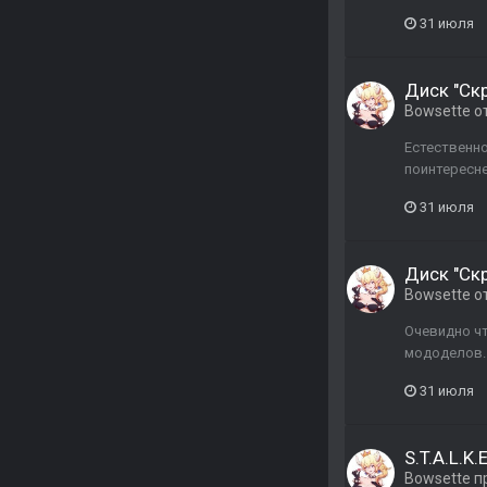
31 июля
Диск "Ск
Bowsette
о
Естественно
поинтересн
31 июля
Диск "Ск
Bowsette
о
Очевидно чт
мододелов. 
31 июля
S.T.A.L.K
Bowsette
п