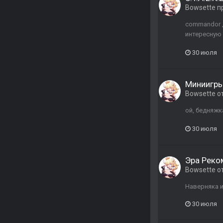
Bowsette
п
сommandor ,
интересную 
30 июля
Миниигры
Bowsette
о
ой, бедняжк
30 июля
Эра Реко
Bowsette
о
Наверняка и 
30 июля