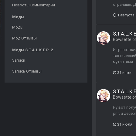
страницы. Д
Новость Комментарии
1 августа
Моды
Моды
S.T.A.L.K.
Мод Отзывы
Bowsette
о
И гранат пач
Моды S.T.A.L.K.E.R. 2
тактический
Записи
мутантами.
Запись Отзывы
31 июля
S.T.A.L.K.
Bowsette
о
Ну вот полу
рпг, и десе
31 июля