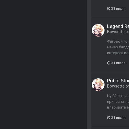
31 июля
Legend Re
Bowsette
о
Фигово что 
манер билд
интереса ил
31 июля
Priboi Sto
Bowsette
о
Ну С2 с точ
принесли, н
впаривать м
31 июля