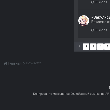
30 июля
«Закулис
Bowsette
о
30 июля
1
2
3
4
5
Bowsette
Главная
Копирование материалов без обратной ссылки на AP-PR