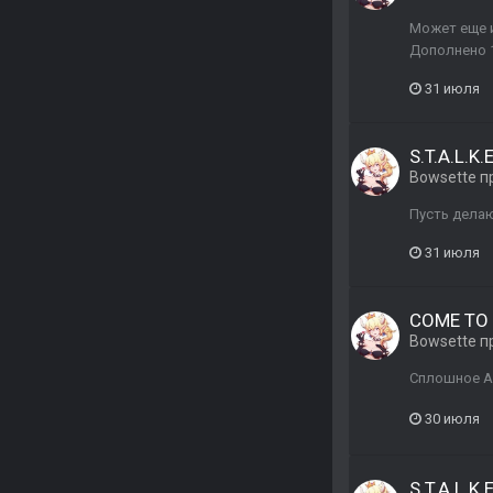
Может еще и
Дополнено 1
31 июля
S.T.A.L.K
Bowsette
п
Пусть делаю
31 июля
COME TO
Bowsette
п
Сплошное А
30 июля
S.T.A.L.K