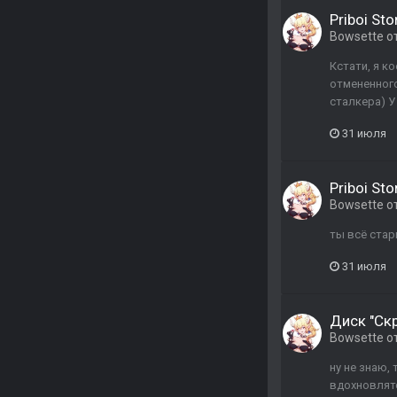
Priboi Sto
Bowsette
о
Кстати, я к
отмененного
сталкера) У
31 июля
Priboi Sto
Bowsette
о
ты всё стар
31 июля
Диск "Ск
Bowsette
о
ну не знаю,
вдохновлятс