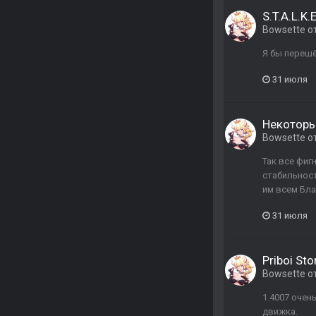
S.T.A.L.K.
Bowsette
о
Я бы перешё
31 июля
Некоторые
Bowsette
о
Так все фиг
стабильност
им всем Бла
31 июля
Priboi Sto
Bowsette
о
1.4007 очен
движка.