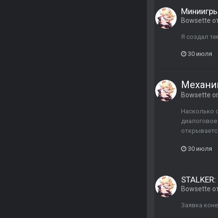
Миниигры
Bowsette
о
Я создал те
30 июля
Механик
Bowsette
о
Насколько 
диалоговое 
открывается
30 июля
STALKER: 
Bowsette
о
Заявка коне