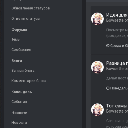
Обновления статусов
Идея для
Ответы статуса
Bowsette
о
Форумы
Посмотри мо
(вроде как, 
Темы
Среда в 0
Сообщения
Блоги
Разница 
Bowsette
о
Записи блога
делал пост п
Комментарии блога
Понедельн
Календарь
События
Тот самый
Bowsette
о
Новости
Ссылки на g
Новости
истории сох