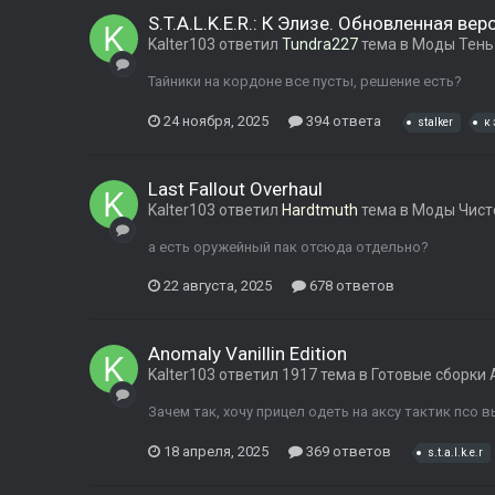
S.T.A.L.K.E.R.: К Элизе. Обновленная вер
Kalter103
ответил
Tundra227
тема в
Моды Тень
Тайники на кордоне все пусты, решение есть?
24 ноября, 2025
394 ответа
stalker
к 
Last Fallout Overhaul
Kalter103
ответил
Hardtmuth
тема в
Моды Чист
а есть оружейный пак отсюда отдельно?
22 августа, 2025
678 ответов
Anomaly Vanillin Edition
Kalter103
ответил
1917
тема в
Готовые сборки 
Зачем так, хочу прицел одеть на аксу тактик псо 
18 апреля, 2025
369 ответов
s.t.a.l.k.e.r