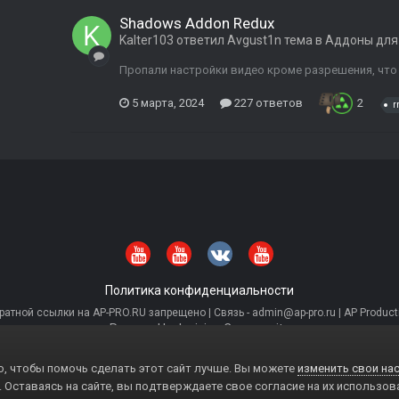
Shadows Addon Redux
Kalter103
ответил
Avgust1n
тема в
Аддоны для
Пропали настройки видео кроме разрешения, что 
5 марта, 2024
227 ответов
2
r
Политика конфиденциальности
тной ссылки на AP-PRO.RU запрещено | Связь - admin@ap-pro.ru | AP Producti
Powered by Invision Community
, чтобы помочь сделать этот сайт лучше. Вы можете
изменить свои нас
. Оставаясь на сайте, вы подтверждаете свое согласие на их использов