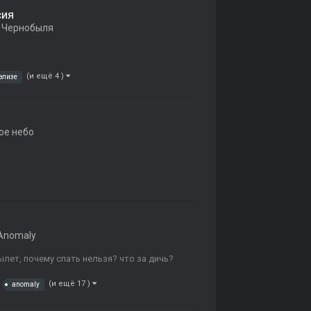
сия
 Чернобыля
(и ещё 4 )
элизе
ое небо
Anomaly
вылет, почему спать нельзя? что за дичь?
(и ещё 17 )
anomaly