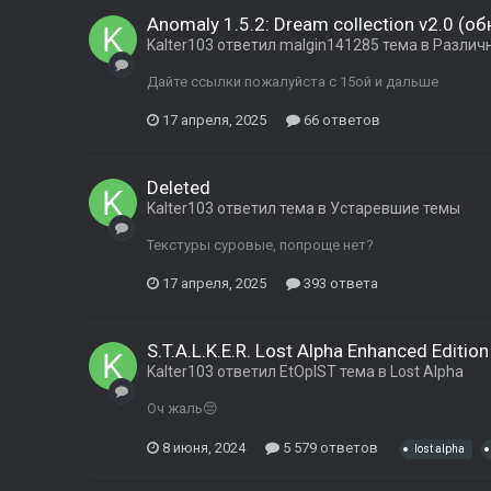
Anomaly 1.5.2: Dream collection v2.0 (о
Kalter103
ответил
malgin141285
тема в
Различ
Дайте ссылки пожалуйста c 15ой и дальше
17 апреля, 2025
66 ответов
Deleted
Kalter103
ответил тема в
Устаревшие темы
Текстуры суровые, попроще нет?
17 апреля, 2025
393 ответа
S.T.A.L.K.E.R. Lost Alpha Enhanced Edition
Kalter103
ответил
EtOpIST
тема в
Lost Alpha
Оч жаль😔
8 июня, 2024
5 579 ответов
lost alpha