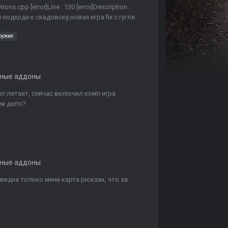
ons.cpp [error]Line : 130 [error]Description :
при подходе к скадовску,новая игра fix с гугля
ружие
ьные аддоны
л летает, сейчас включил комп игра
ем дело?
ьные аддоны
 видна только мини карта рюкзак, что за