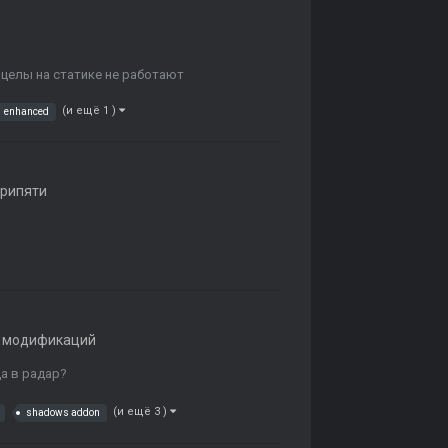
целы на статике не работают
(и ещё 1 )
enhanced
Припяти
 модификаций
да в радар?
(и ещё 3 )
shadows addon