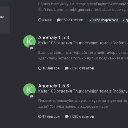
F:\ixray-team\ixray-1.6-stcop\src\xrEngine\SkeletonMoti
Can't find bone: [error]Arguments : bolt stack trace: 
не
4 мая
369 ответов
stcop weapon pack
о
Anomaly 1.5.3
Kalter103
ответил
Thundervision
тема в
Глобал
Все поставил, тень Чернобыля апдейт вчера стави
удалилась остался только ярлык подскажите в ч
18 января
7 030 ответов
Anomaly 1.5.3
Kalter103
ответил
Thundervision
тема в
Глобал
Помагите пожалуйста, купил ноут игра грузится но
дела? 🙃точка прицела здоровье и все
17 января
7 030 ответов