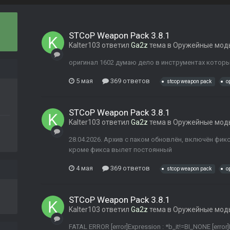
STCoP Weapon Pack 3.8.1
Kalter103
ответил
Ga2z
тема в
Оружейные мод
оригинал 1602 думаю дело в инструментах которые
5 мая
369 ответов
stcop weapon pack
о
STCoP Weapon Pack 3.8.1
Kalter103
ответил
Ga2z
тема в
Оружейные мод
28.04.2026. Архив с паком обновлён, включён фикс-
кроме фикса вылет постоянный
4 мая
369 ответов
stcop weapon pack
о
STCoP Weapon Pack 3.8.1
Kalter103
ответил
Ga2z
тема в
Оружейные мод
FATAL ERROR [error]Expression : *b_it!=BI_NONE [error]Fu