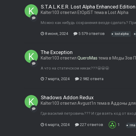
S.T.A.L.K.E.R. Lost Alpha Enhanced Edition
Kalter103
ответил
EtOpIST
тема в
Lost Alpha
Можно как нибудь сохранения везде сделать? При
8 июня, 2024
5 579 ответов
lost alpha
The Exception
Kalter103
ответил
QueroMas
тема в
Моды Зов 
А что на статичском никак???😬😬😬
7 марта, 2024
2 982 ответа
Shadows Addon Redux
Kalter103
ответил
Avgust1n
тема в
Аддоны для
Где василий петровичь??? И где взять код от вхо
6 марта, 2024
227 ответов
1
rma