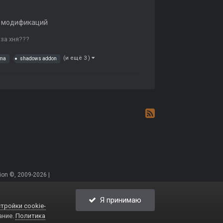
 модификаций
за хня???
(и ещё 3 )
ma
shadows addon
on ©, 2009-2026 |
Я принимаю
тройки cookie-
ание.
Политика