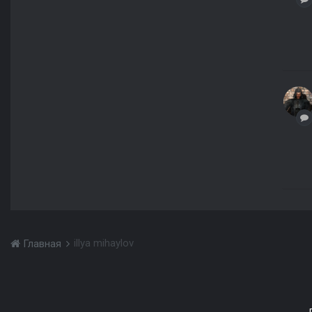
illya mihaylov
Главная