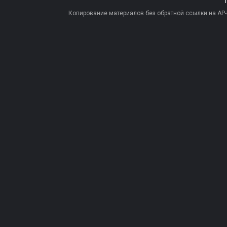
Копирование материалов без обратной ссылки на AP-PR