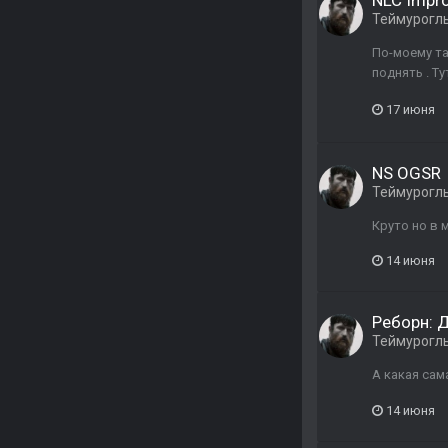
NLC Impr
Теймурогл
По-моему та
поднять . Т
17 июня
NS OGSR
Теймурогл
Круто но в 
14 июня
Реборн: 
Теймурогл
А какая сам
14 июня