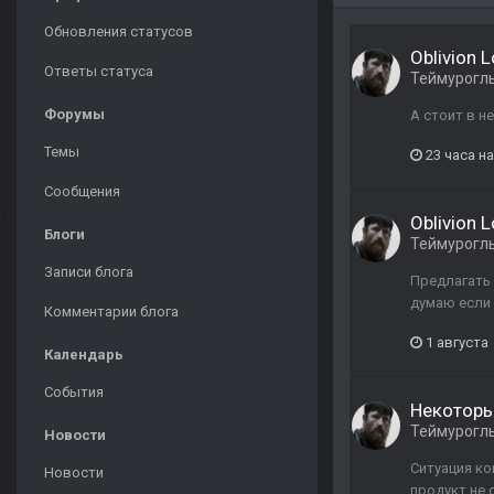
Обновления статусов
Oblivion 
Ответы статуса
Теймурогл
Форумы
А стоит в не
Темы
23 часа н
Сообщения
Oblivion 
Блоги
Теймурогл
Записи блога
Предлагать 
думаю если
Комментарии блога
1 августа
Календарь
События
Некоторые
Теймурогл
Новости
Ситуация ко
Новости
продукт не 