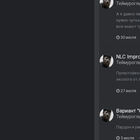
Теймурогл
А я давно п
нужно чутка
все знают т
30 июля
NLC Impr
Теймурогл
Пулестойкос
эколога от 
27 июля
Вариант 
Теймурогл
Пардон я уж
5 июля