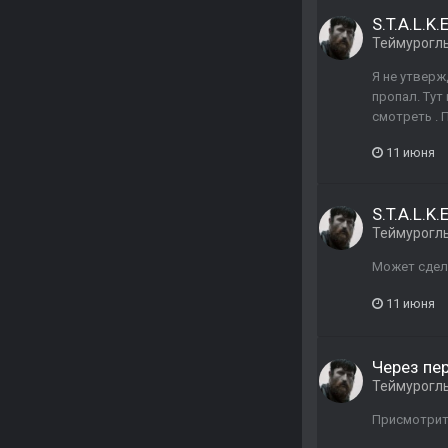
S.T.A.L.K.
Теймурогл
Я не утверж
пропал. Тут
смотреть . 
11 июня
S.T.A.L.K.
Теймурогл
Может сдела
11 июня
Через пер
Теймурогл
Присмотрите