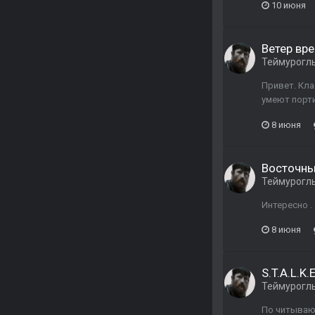
10 июня
Ветер вре
Теймурогл
Привет. Кла
умеют порти
8 июня
Восточны
Теймурогл
Интересно . 
8 июня
S.T.A.L.K.
Теймурогл
По читываю 