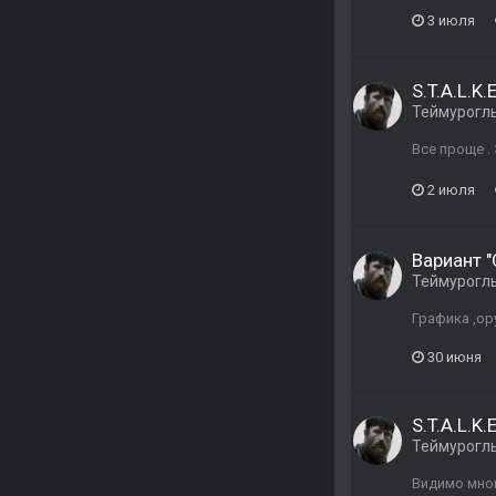
3 июля
S.T.A.L.K.
Теймурогл
Все проще .
2 июля
Вариант 
Теймурогл
Графика ,ор
30 июня
S.T.A.L.K.
Теймурогл
Видимо мног