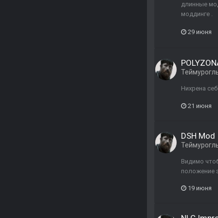
длинные мод
моддинге .
29 июня
POLYZONA
Теймурогл
Нихрена себ
21 июня
DSH Mod
Теймурогл
Видимо чтоб
положение э
19 июня