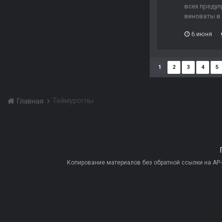
всех предуп
виноваты в 
6 июня
1
2
3
4
5
Теймуроглы
Главная
Копирование материалов без обратной ссылки на AP-PR