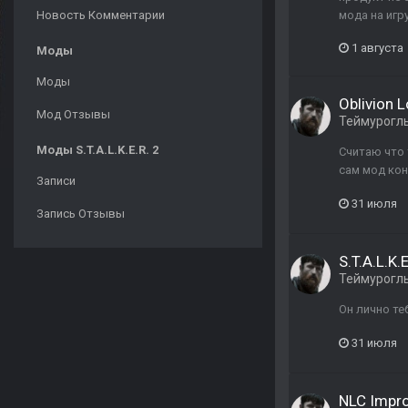
Новость Комментарии
мода на игр
1 августа
Моды
Моды
Oblivion 
Мод Отзывы
Теймурогл
Моды S.T.A.L.K.E.R. 2
Считаю что 
сам мод кон
Записи
31 июля
Запись Отзывы
S.T.A.L.K.
Теймурогл
Он лично те
31 июля
NLC Impr