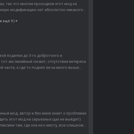
ах, так что многие проходили этот мод на
анную модификацию нет абсолютно никакого...
(и ещё 9 )
вой поделки до 3-го добротного и
 тот же линейный сюжет, отсутствие интереса
 части, а где то поднял ее на много выше...
анный мод, автор и без меня знает о проблемах
одить этот мод на серьезных щах не выйдет)
сики там, где она не к месту, все слишком...