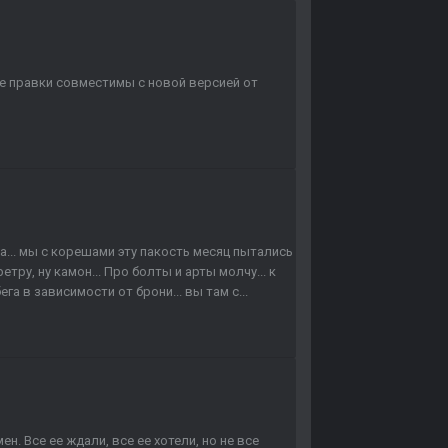
ие правки совместимы с новой версией от
... мы с корешами эту пакость месяц пытались
етру, ну камон... Про болты и арты молчу... к
а в зависимости от брони... вы там с...
ен. Все ее ждали, все ее хотели, но не все