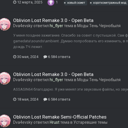
12 марта, 2025
1
новый сюжет
короткометражный мод
Oblivion Lost Remake 3.0 - Open Beta
Dva4evsky
ответил
hi_flyer
тема в
Моды Тень Чернобыля
У меня позднее зажигание. Спасибо за совет с пустышкой. Сам 
gamedata\sounds\ambient. Думаю попробовать его изменить, в п
дождь ТЧ лежит.
30 мая, 2024
6 584 ответа
Oblivion Lost Remake 3.0 - Open Beta
Dva4evsky
ответил
hi_flyer
тема в
Моды Тень Чернобыля
ASSASIN64 благодарю. Я уже менял эти звуковые файлы, но звук н
18 мая, 2024
6 584 ответа
Oblivion Lost Remake Semi-Official Patches
Dva4evsky
ответил
Hrust
тема в
Устаревшие темы