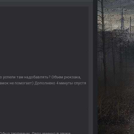
то успели там надобавлять? Объем рюкзака,
 замок не помогает) Дополнено 4 минуты спустя
.0 был терпимым. Дело именно в звуке