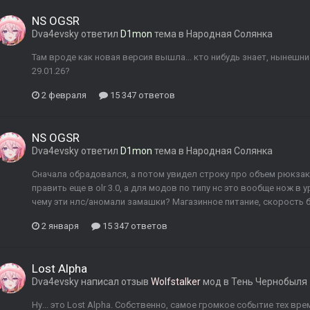
NS OGSR
Dva4evsky
ответил
D1mon
тема в
Народная Солянка
Там вроде как новая версия вышла... кто нибудь знает, нынешн
29.01.26?
2 февраля
15 347 ответов
NS OGSR
Dva4evsky
ответил
D1mon
тема в
Народная Солянка
Сначала обрадовался, а потом увидел строку про объем рюкзака
править еще в olr 3.0, а для модов по типу нс это вообще нож в ур
чему эти нлс/аномали замашки? Магазинное питание, скорость бег
2 января
15 347 ответов
Lost Alpha
Dva4evsky
написал отзыв
Wolfstalker
мод в
Тень Чернобыля
Ну... это Lost Alpha. Собственно, самое громкое событие тех врем