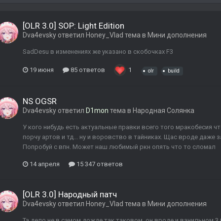
[OLR 3.0] SOP: Light Edition
Dva4evsky
ответил
Honey_Vlad
тема в
Мини дополнения
SadDesu в изменениях же указано в скобочках F3
19 июня
85 ответов
1
olr
build
NS OGSR
Dva4evsky
ответил
D1mon
тема в
Народная Солянка
У кого нибудь есть актуальные правки всего того мракобесия ч
порчу артов и тд... ну и воровство в тайниках. Щас вроде даже
Попробуй с впн. Может наш любимый ркн опять что то сломал
14 апреля
15 347 ответов
[OLR 3.0] Народный патч
Dva4evsky
ответил
Honey_Vlad
тема в
Мини дополнения
Та дело не в самом дожде так таковом, он вроде и ванильном 3