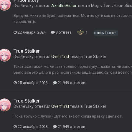
Priboi story
Dva4evsky
ответил
AziatkaVictor
тема в
Моды Тень Чернобы
Вряд ли. Никто не будет заниматься. Мод по сути как выставочн
исправлять.
22 января, 2024
3 ответа
1
новый сюжет
True Stalker
Dva4evsky
ответил
Overf1rst
тема в
True Stalker
Текст все такой же, читать только через лупу... даже патчи зап
Было все это дело в распакованном виде, давно бы сам все попр
25 декабря, 2023
21 949 ответов
True Stalker
Dva4evsky
ответил
Overf1rst
тема в
True Stalker
Пока только с лупой) Шут его знают когда правку сделают.
22 декабря, 2023
21 949 ответов