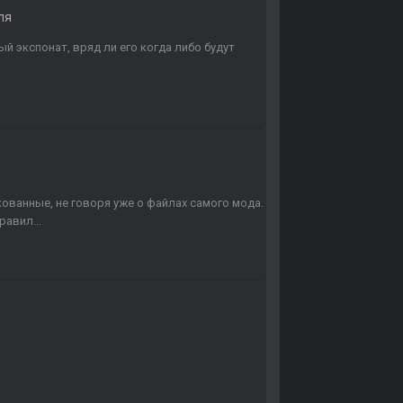
ля
ый экспонат, вряд ли его когда либо будут
окованные, не говоря уже о файлах самого мода.
авил...