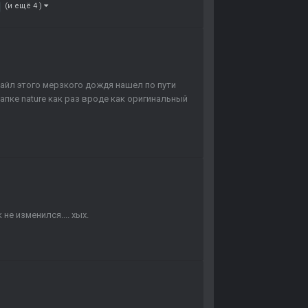
(и ещё 4 )
файл этого мерзкого дождя нашел по пути
апке nature как раз вроде как оригинальный
е изменился.... хых.