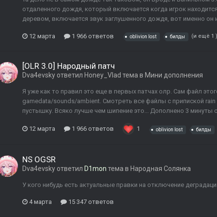
отдаленного дождя, который включается когда игрок находится 
деревом, включается звук заглушенного дождя, вот именно он и 
12 марта
1 966 ответов
(и ещё 1 
oblivion lost
билды
[OLR 3.0] Народный патч
Dva4evsky
ответил
Honey_Vlad
тема в
Мини дополнения
Я уже как то правил это еще в первых патчах олр. Сам файл это
gamedata/sounds/ambient. Смотреть все файлы с припиской rain 
пустышку. Всяко лучше чем шипение это... Дополнено 3 минуты спу
12 марта
1 966 ответов
1
oblivion lost
билды
NS OGSR
Dva4evsky
ответил
D1mon
тема в
Народная Солянка
У кого нибудь есть актуальные правки на отключение деградац
4 марта
15 347 ответов