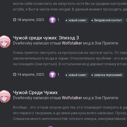
могли себе позволить ее запустить хотя бы на средних настройк
ютубе, я был в числе этих людей. В данный момент проходить д
18 апреля, 2025
1
новый сюжет
билдовский контент
Чужой среди чужих: Эпизод 3
Dva4evsky
написал отзыв
Wolfstalker
мод в
Зов Припяти
Очень приятно смотреть за прогрессом из части в часть. От пер
заключительного мода в серии. Относительно проблем - это все
на локациях (они пустые). В остальном мод держал планку второй
14 апреля, 2025
1
новый сюжет
озвучка персонажей
Чужой Среди Чужих
Dva4evsky
написал отзыв
Wolfstalker
мод в
Зов Припяти
Вообще... это отзыв скорее для тех, кто планирует поиграть в д
его первого творения, и до меня уже куча всего написано. Прох
Слишком много нелогичностей, плохого юмора, ненормативной лек