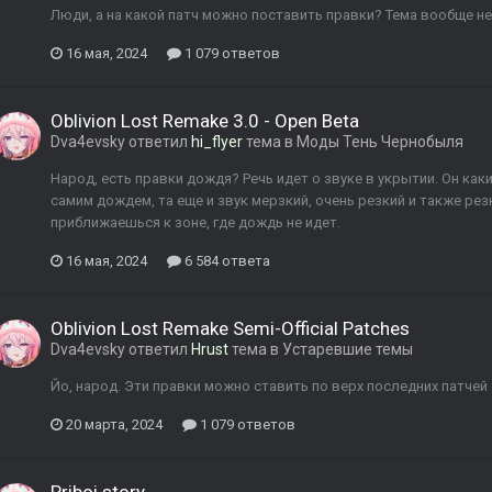
Люди, а на какой патч можно поставить правки? Тема вообще не 
16 мая, 2024
1 079 ответов
Oblivion Lost Remake 3.0 - Open Beta
Dva4evsky
ответил
hi_flyer
тема в
Моды Тень Чернобыля
Народ, есть правки дождя? Речь идет о звуке в укрытии. Он ка
самим дождем, та еще и звук мерзкий, очень резкий и также рез
приближаешься к зоне, где дождь не идет.
16 мая, 2024
6 584 ответа
Oblivion Lost Remake Semi-Official Patches
Dva4evsky
ответил
Hrust
тема в
Устаревшие темы
Йо, народ. Эти правки можно ставить по верх последних патчей
20 марта, 2024
1 079 ответов