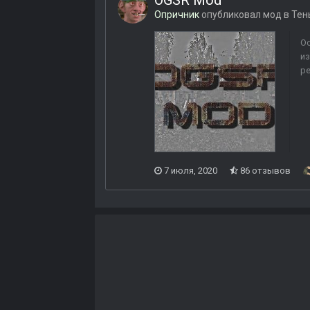
OGSR Mod
Опричник
опубликовал мод в
Тен
Ос
из
ре
7 июля, 2020
86 отзывов