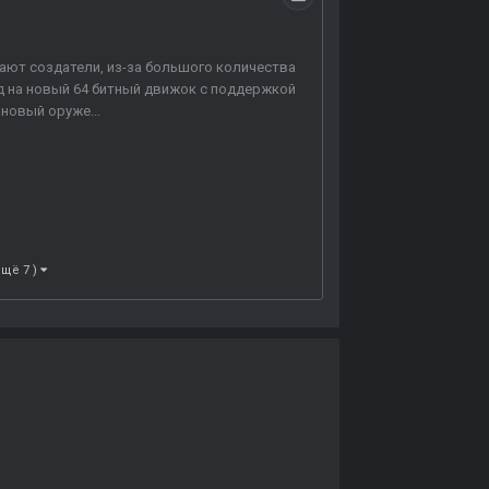
вают создатели, из-за большого количества
зд на новый 64 битный движок с поддержкой
новый оруже...
ещё 7 )