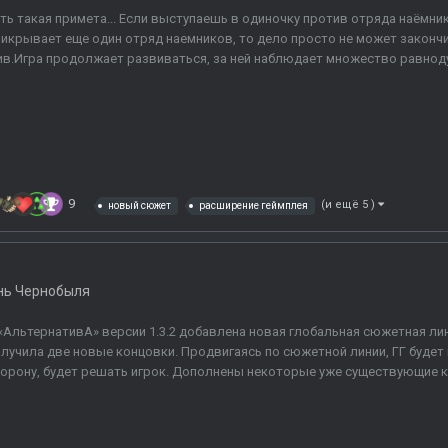
ть такая примета... Если выступаешь в одиночку против отряда наёмн
икрывает еще один отряд наемников, то дело просто не может закончи
в.Игра продолжает развиваться, за ней наблюдает множество равнодуш
9
(и ещё 5 )
новый сюжет
расширение геймплея
нь Чернобыля
«АльтернативА» версии 1.3.2 добавлена новая глобальная сюжетная ли
лучила две новые концовки. Продвигаясь по сюжетной линии, ГГ будет 
орону, будет решать игрок. Дополнены некоторые уже существующие кв