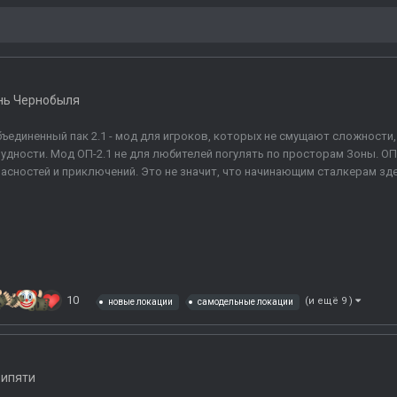
нь Чернобыля
ъединенный пак 2.1 - мод для игроков, которых не смущают сложности,
удности. Мод ОП-2.1 не для любителей погулять по просторам Зоны. ОП-
асностей и приключений. Это не значит, что начинающим сталкерам здес
10
(и ещё 9 )
новые локации
самодельные локации
рипяти