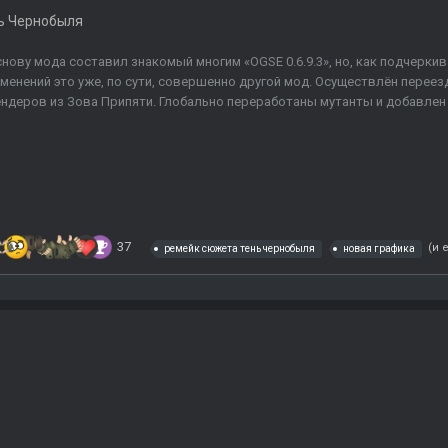
ь Чернобыля
нову мода составил знакомый многим «OGSE 0.6.9.3», но, как подчерки
менений это уже, по сути, совершенно другой мод. Осуществлён перее
ндеров из Зова Припяти. Глобально переработаны мутанты и добавлен 
37
(и 
ремейк сюжета тень чернобыля
новая графика