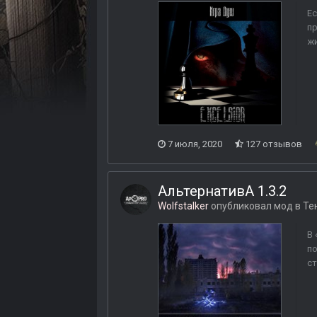
Ес
пр
жи
7 июля, 2020
127 отзывов
АльтернативА 1.3.2
Wolfstalker
опубликовал мод в
Те
В 
по
ст