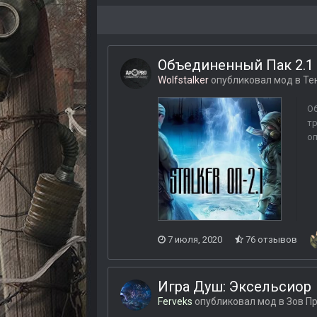
Объединенный Пак 2.1
Wolfstalker
опубликовал мод в
Те
Об
тр
оп
7 июля, 2020
76 отзывов
Игра Душ: Эксельсиор
Ferveks
опубликовал мод в
Зов П