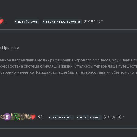
1
(и ещё 8 )
новый сюжет
вариативность сюжета
в Припяти
авное направление мода - расширение игрового процесса, улучшение г
реработана система симуляции жизни. Сталкеры теперь чаще путешеств
стоянно меняется. Каждая локация была переработана, чтобы помочь п
94
(и ещё 13 )
новый сюжет
новое оружие