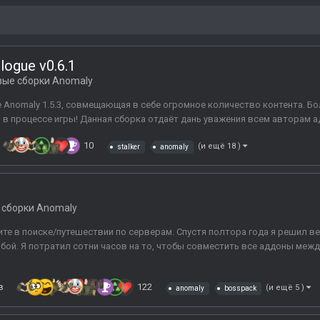
ilogue v0.6.1
вые сборки Anomaly
зе Anomaly 1.5.3, совмещающая в себе огромное количество контента. Б
и в процессе игры! Данная сборка отдаёт дань уважения всем авторам а
10
(и ещё 18 )
stalker
anomaly
 сборки Anomaly
те в поиске/путешествии по серверам. Спустя полтора года я решил ве
бой. Я потратил сотни часов на то, чтобы совместить все аддоны меж
в
122
(и ещё 5 )
anomaly
bosspack