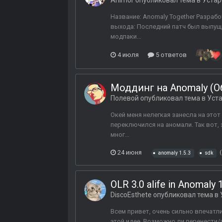
Animor
опубликовал тема в
Устар
Название: Anomaly Together Разрабо
выхода: Последний патч был выпуще
модпаки...
4 июля
5 ответов
Моддинг на Anomaly (О
Полевой
опубликовал тема в
Уст
Окей меня нелегкая занесла на этот 
переключился на аномали. Так вот,
мног...
24 июня
anomaly 1.5.3
sdk
OLR 3.0 alife in Anomaly 1
DiscoEsthete
опубликовал тема в
Всем привет, очень сильно впечатли
этой идее. Возможно ли перенести/