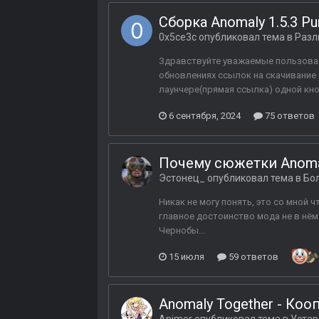
Сборка Anomaly 1.5.3 Pu
0x5ce3c
опубликовал тема в
Разл
Здравствуйте уважаемые пользовате
обновлениях ссылок на скачивание
лаунчере(прямая ссылка) одной кноп
6 сентября, 2024
75 ответов
Почему сюжетки Anoma
Эстонец_
опубликовал тема в
Бо
Никак не могу понять, это со мной ч
главное достоинство мода не в нём
Чернобы...
15 июля
59 ответов
Anomaly Together - Коо