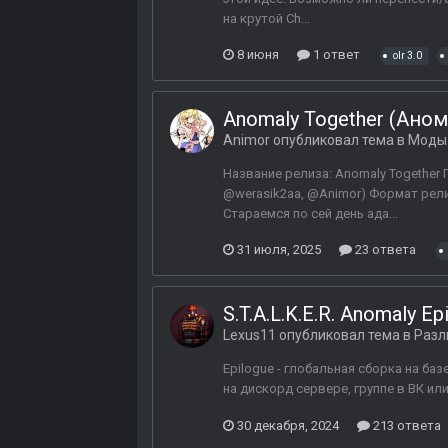
на крутой Ch...
8 июня
1 ответ
olr 3.0
Anomaly Together (Ано
Animor
опубликовал тема в
Моды 
Название релиза: Anomaly Together 
@werasik2aa, @Animor) Формат релиз
Стараемся по сей день ада...
31 июля, 2025
23 ответа
S.T.A.L.K.E.R. Anomaly Ep
Lexus11
опубликовал тема в
Разл
Epilogue - глобальная сборка на ба
на дискорд сервере, группе в ВК ил
30 декабря, 2024
213 ответа