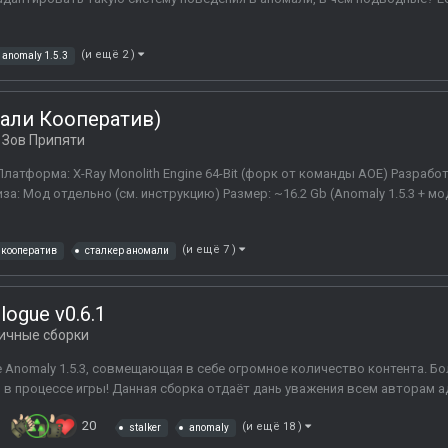
(и ещё 2 )
anomaly 1.5.3
мали Кооператив)
Зов Припяти
Платформа: X-Ray Monolith Engine 64-Bit (форк от команды AOE) Разрабо
а: Мод отдельно (см. инструкцию) Размер: ~16.2 Gb (Anomaly 1.5.3 + м
(и ещё 7 )
кооператив
сталкер аномали
ilogue v0.6.1
ичные сборки
зе Anomaly 1.5.3, совмещающая в себе огромное количество контента. Б
и в процессе игры! Данная сборка отдаёт дань уважения всем авторам ад
20
(и ещё 18 )
stalker
anomaly