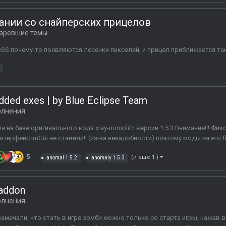
ании со снайперских прицелов
аревшие темы
S почему-то появляются лесенки пикселей, и прицел приближается так
ded exes | by Blue Eclipse Team
лнения
 на базе оригинального кода xray-monolith версии 1.5.3 Внимание!!! Фи
терфейс ImGui не ставили!! (из-за ненадобности) поэтому моды на его б
5
(и ещё 1 )
anomal 1.5.2
anomaly 1.5.3
 addon
лнения
замечали, что стать в игре зомби можно только со старта игры, нажав 