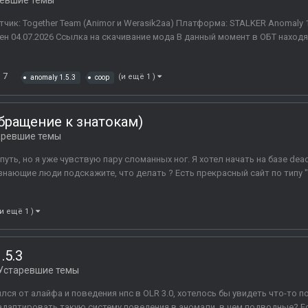
евшие темы
тчик: Together Team (Animor и Werasik2aa) Платформа: STALKER Anomaly 
н 04.07.2026 Ссылка на скачивание мода В данный момент в ОБТ наход
7
(и ещё 1 )
anomaly 1.5.3
coop
бращение к знатокам)
аревшие темы
путь, но я уже чувствую пару сломанных ног. Я хотел начать на базе dead
 знающие люди подскажите, что делать ? Есть прекрасный сайт по типу 
(и ещё 1 )
.5.3
Устаревшие темы
лся от алайфа и поведения нпс в OLR 3.0, хотелось бы увидеть что-то 
адаптировать такую систему поведения в аномали, в чем подводные? Е