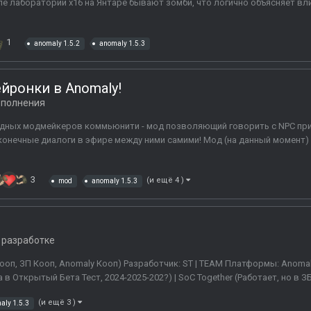
е лаборатории x16 на Янтаре бывают зомби, что логично объясняет вли
1
anomaly 1.5.2
anomaly 1.5.3
ейронки в Anomaly!
полнения
рдных модмейкеров коммьюнити - мод позволяющий говорить с NPC при
конечные диалоги в эфире между ними самими! Мод (на данный момент)
3
(и ещё 4 )
mod
anomaly 1.5.3
 разработке
ооп, ЗП Кооп, Anomaly Кооп) Разработчик: ST | TEAM Платформы: Anomal
в Открытый Бета Тест, 2024-2025-202?) | SoC Together (Работает, но в ЗБТ)
(и ещё 3 )
aly 1.5.3