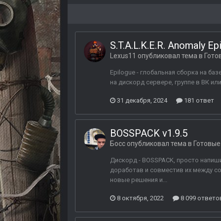
S.T.A.L.K.E.R. Anomaly Ep
Lexus11
опубликовал тема в
Гото
Epilogue - глобальная сборка на ба
на дискорд сервере, группе в ВК ил
31 декабря, 2024
181 ответ
BOSSPACK v1.9.5
Босс
опубликовал тема в
Готовые
Дискорд - BOSSPACK, просто напиши
доработав и совместив их между со
новые решения и...
8 октября, 2022
8 099 ответо