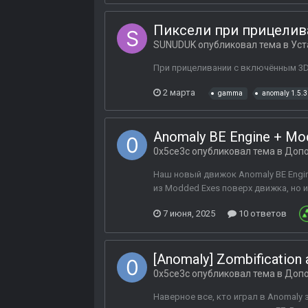
Пиксели при прицелив
SUNUDUK
опубликовал тема в
Уст
При прицеливании с включённым 3DS
2 марта
gamma
anomaly 1.5.3
Anomaly BE Engine + Mod
0x5ce3c
опубликовал тема в
Допо
Наш новый движок Anomaly BE Engine
из Modded Exes поверх движка, но ин
7 июня, 2025
10 ответов
[Anomaly] Zombification
0x5ce3c
опубликовал тема в
Допо
Наверное все, кто играл в Anomaly 