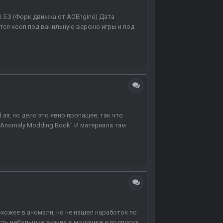
1.5.3 (Форк движка от AOEngine) Дата
ятся кооп под ванильную версию игры и под
 air, но дело это явно пропащее, так что
"Anomaly Modding Book" И материала там
похожее в аномали, но не нашел наработок по
сть небольшие знания в моддинге и подписка