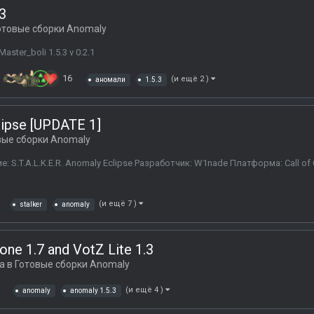
3
отовые сборки Anomaly
ster_boli 1.5.3 v 0.2.1
16
(и ещё 2 )
аномали
1.5.3
lipse [UPDATE 1]
вые сборки Anomaly
ние: S.T.A.L.K.E.R. Anomaly Eclipse Разработчик: W1nade Платформа: Call of
(и ещё 7 )
stalker
anomaly
ne 1.7 and VotZ Lite 1.3
а в
Готовые сборки Anomaly
(и ещё 4 )
anomaly
anomaly 1.5.3