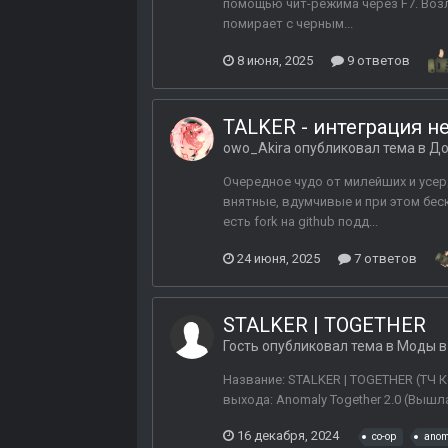
помощью чит-режима через F7. Возл
помирает с черным...
8 июня, 2025
9 ответов
TALKER - интеграция н
owo_Akira
опубликовал тема в
До
Очередное чудо от милейших и усе
внятные, вдумчивые и при этом бес
есть fork на github подд...
24 июня, 2025
7 ответов
STALKER | TOGETHER
Гость опубликовал тема в
Моды в
Название: STALKER | TOGETHER (ТЧ К
выхода: Anomaly Together 2.0 (Вышла 
16 декабря, 2024
co-op
anom