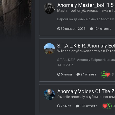
Anomaly Master_boli 1.5.
Master_boli
опубликовал тема в
Г
Версия на данный момент : Anomaly Ma
30 января, 2025
124 ответа
S.T.A.L.K.E.R. Anomaly Ec
W1nade
опубликовал тема в
Гото
S.T.A.L.K.E.R. Anomaly Eclipse Назва
13.07.2026
5 июля
24 ответа
3
Anomaly Voices Of The Zo
favorite anomaly
опубликовал тем
26 мая
123 ответа
3