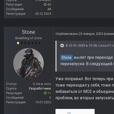
Репутация
40
Сообщений
48
Регистрация
30.12.2024
Stone
Опубликовано
22 января, 2025
(изме
Breathing of Zone
В 22.01.2025 в 10:28,
Lexus11
с
вылет при переходе 
Stone
перезапуска. В следующей 
Уже поправил. Вот теперь при 
Статус
Не в сети
тоже переходил у себя, тоже 
Группа
Разработчики
избавиться от MO2 и объедини
Репутация
11
проблем, во вторых запускать
Сообщений
5
Регистрация
19.07.2020