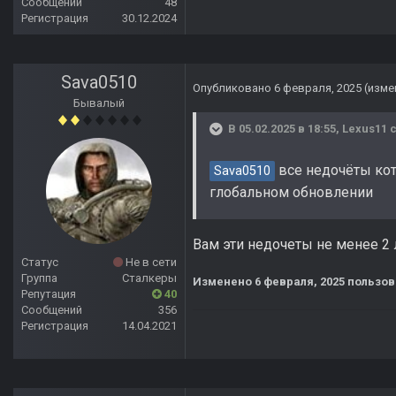
Сообщений
48
Регистрация
30.12.2024
Sava0510
Опубликовано
6 февраля, 2025
(изме
Бывалый
В 05.02.2025 в 18:55,
Lexus11
с
все недочёты кот
Sava0510
глобальном обновлении
Вам эти недочеты не менее 2 л
Статус
Не в сети
Группа
Сталкеры
Изменено
6 февраля, 2025
пользов
Репутация
40
Сообщений
356
Регистрация
14.04.2021