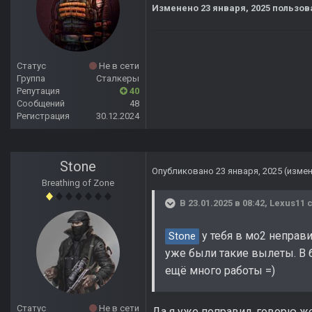
Изменено
23 января, 2025
пользов
Статус
Не в сети
Группа
Сталкеры
Репутация
40
Сообщений
48
Регистрация
30.12.2024
Stone
Опубликовано
23 января, 2025
(изме
Breathing of Zone
В 23.01.2025 в 08:42,
Lexus11
с
у тебя в мо2 неправи
Stone
уже были такие вылеты. В б
ещё много работы =)
Статус
Не в сети
Да я уже поправил, говорю ж