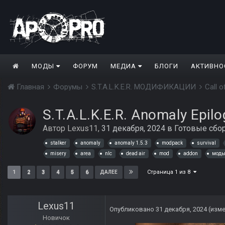
МОДЫ
ФОРУМ
МЕДИА
БЛОГИ
АКТИВНО
Главная
Форумы
S.T.A.L.K.E.R. МОДИФИКАЦИИ
Call 
S.T.A.L.K.E.R. Anomaly Epilo
Автор
Lexus11
,
31 декабря, 2024
в
Готовые сбо
stalker
anomaly
anomaly 1.5.3
modpack
survival
misery
area
nlc
dead air
mod
addon
мод
Страница 1 из 8
1
2
3
4
5
6
ДАЛЕЕ
Lexus11
Опубликовано
31 декабря, 2024
(изм
Новичок