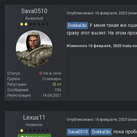
Sava0510
Опубликовано
16 февраля, 2025
(изм
Бывалый
У меня такая же оши
DokkaUbi
сразу этот вылет. На этом пр
Изменено
16 февраля, 2025
пользо
Статус
Не в сети
Группа
Сталкеры
Репутация
40
Сообщений
356
Регистрация
14.04.2021
Lexus11
Опубликовано
16 февраля, 2025
(изм
Новичок
пока проб
Sava0510
DokkaUbi