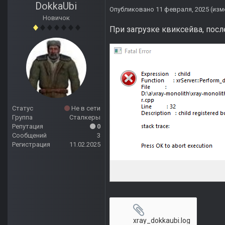
DokkaUbi
Опубликовано
11 февраля, 2025
(изм
Новичок
При загрузке квиксейва, посл
Статус
Не в сети
Группа
Сталкеры
Репутация
0
Сообщений
3
Регистрация
11.02.2025
xray_dokkaubi.log