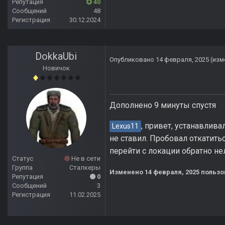
Репутация
40
Сообщений
48
Регистрация
30.12.2024
DokkaUbi
Опубликовано
14 февраля, 2025
(изм
Новичок
Дополнено 9 минуты спустя
, привет, устанавлива
Lexus11
не ставил. Пробовал откатить
перейти с локации обратно не
Статус
Не в сети
Группа
Сталкеры
Изменено
14 февраля, 2025
пользо
Репутация
0
Сообщений
3
Регистрация
11.02.2025