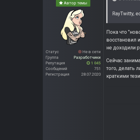
Автор темы
RayTwitty, 
Пока что "нов
восстановил и
не доходили р
Статус
Не в сети
Группа
Разработчики
Сейчас занима
Репутация
1 045
того, делать 
Сообщений
751
Регистрация
28.07.2020
краткими тези