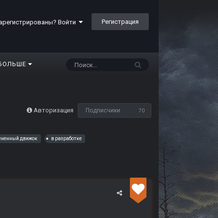
Регистрация
арегистрированы? Войти
БОЛЬШЕ
Авторизация
Подписчики
70
ененный движок
в разработке