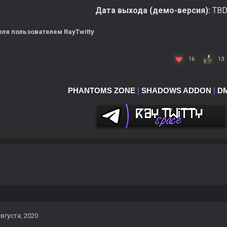
Дата выхода (демо-версия):
TB
еля
пользователем RayTwitty
16
13
PHANTOMS ZONE
|
SHADOWS ADDON
|
D
августа, 2020