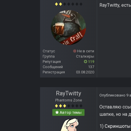
RayTwitty, ес
Статус
Не в сети
Группа
Сталкеры
Репутация
119
Сообщений
137
Регистрация
03.08.2020
RayTwitty
Опубликовано
9 
Phantoms Zone
Оставляю ссы
Автор темы
шапке, но на 
1)
Скриншоты 