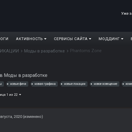
Уже з
ЛОГИ
АКТИВНОСТЬ
СЕРВИСЫ САЙТА
МОДДИНГ
Phantoms Zone
ДИФИКАЦИИ
Моды в разработке
в
Моды в разработке
ны
новые фичи
новая графика
новые локации
новое освещение
изм
ица 1 из 22
августа, 2020
(изменено)