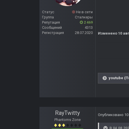
Статус
Не в сети
Группа
Сталкеры
Репутация
2 469
Сообщений
4313
Регистрация
28.07.2020
Изменено
10 ав
youtube (П
RayTwitty
Опубликовано
10
Phantoms Zone
В 04.08.202