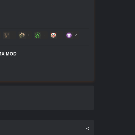
D
1
1
5
1
2
MX MOD