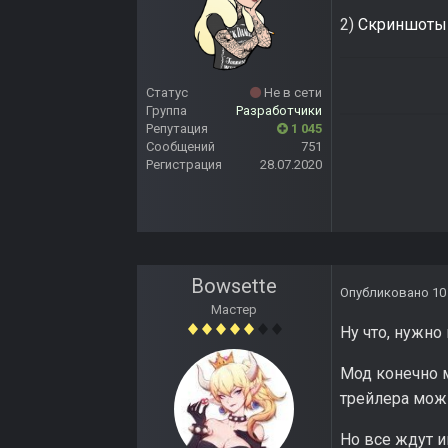
2)
Скриншоты 
Статус
Не в сети
Группа
Разработчики
Репутация
1 045
Сообщений
751
Регистрация
28.07.2020
Bowsette
Опубликовано
10
Мастер
Ну что, нужно
Мод конечно 
трейлера мож
Но все ждут и