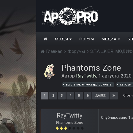
МОДЫ
ФОРУМ
МЕДИА
Б
Главная
Форумы
S.T.A.L.K.E.R. МО
Phantoms Zone
Автор
RayTwitty
,
1 августа, 2020
восстановление старого сюжета
кат-сце
Стран
1
2
3
4
5
6
ДАЛЕЕ
RayTwitty
Опубликовано
1 
Phantoms Zone