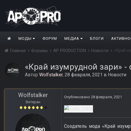
МОДЫ
ФОРУМ
МЕДИА
БЛОГИ
АКТИВНО
«Край и
Главная
Форумы
AP PRODUCTION
Новости
«Край изумрудной зари» -
Автор
Wolfstalker
,
28 февраля, 2021
в
Новости
Wolfstalker
Опубликовано
28 февраля, 2021
Ветеран
Создатель мода «Край изумр