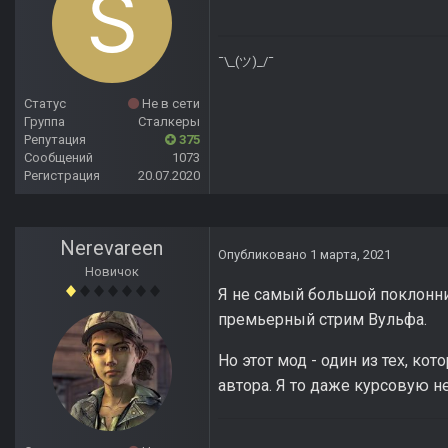
¯\_(ツ)_/¯
Статус
Не в сети
Группа
Сталкеры
Репутация
375
Сообщений
1073
Регистрация
20.07.2020
Nerevareen
Опубликовано
1 марта, 2021
Новичок
Я не самый большой поклонни
премьерный стрим Вульфа.
Но этот мод - один из тех, ко
автора. Я то даже курсовую н