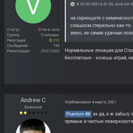
В 02.03.2021 в 21:03,
Andrew C
на скриншоте с химического
слишком стерильно как-то. н
Статус
Не в сети
имхо, не самая удачная лок
Группа
Сталкеры
Репутация
212
Сообщений
195
Нормальные локации для Сталк
Регистрация
29.07.2020
бесплатные - хочешь играй, не
Andrew C
Опубликовано
4 марта, 2021
Бывалый
ах да, я ж забыл,
Phantom-88
прямые и чистые поверхности