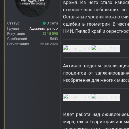
время. Из него стало извес
относительно небольших, но 
Остальные уровни можно счит
Статус
В сети
ошибки в геометрии. В част
Группа
Администратор
НИИ, Гнилой край и окрестнос
Репутация
18 598
Сообщений
5643
Регистрация
25.06.2020
Активно ведётся реализаци
процентов от запланированн
изобретения для многих мисс
Идёт работа над оживлением
мира, так и Территории аном
дополнительные активнос