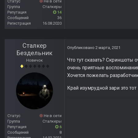
Статус
Не в сети
Группа
Сталкеры
Репутация
14
Сообщений
36
Регистрация
16.08.2020
Сталкер
Опубликовано
2 марта, 2021
Бездельник
Что тут сказать? Скриншоты о
Новичок
очень приятные воспоминания
Хочется пожелать разработчик
Край изумрудной зари это тот
Статус
Не в сети
Группа
Сталкеры
Репутация
6
Сообщений
8
Регистрация
14.02.2021