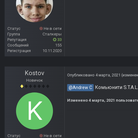
Статус
Не в сети
Группа
Сталкеры
Репутация
33
Сообщений
155
Регистрация
10.11.2020
Kostov
Опубликовано
4 марта, 2021
(измене
Новичок
Комьюнити S.T.A.L.
@Andrew C
Изменено
4 марта, 2021
пользовате
Статус
Не в сети