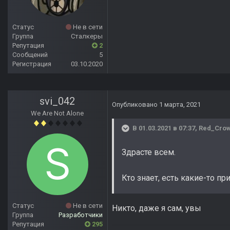
Статус
Не в сети
Группа
Сталкеры
Репутация
2
Сообщений
5
Регистрация
03.10.2020
svi_042
Опубликовано
1 марта, 2021
We Are Not Alone
В 01.03.2021 в 07:37,
Red_Cro
Здрасте всем.
Кто знает, есть какие-то п
Статус
Не в сети
Никто, даже я сам, увы
Группа
Разработчики
Репутация
295