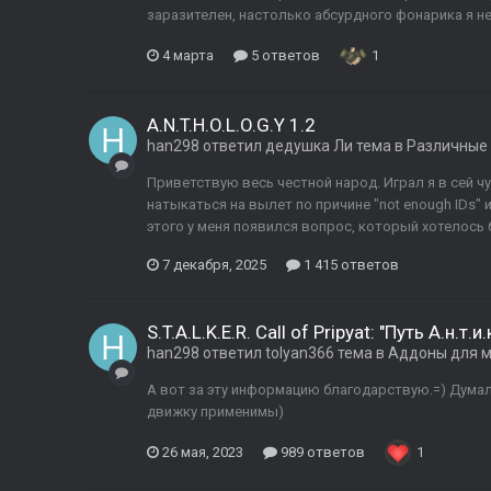
заразителен, настолько абсурдного фонарика я не
4 марта
5 ответов
1
A.N.T.H.O.L.O.G.Y 1.2
han298
ответил
дедушка Ли
тема в
Различные 
Приветствую весь честной народ. Играл я в сей ч
натыкаться на вылет по причине "not enough IDs" и
этого у меня появился вопрос, который хотелось 
7 декабря, 2025
1 415 ответов
S.T.A.L.K.E.R. Call of Pripyat: "Путь А.н.т.и.к
han298
ответил
tolyan366
тема в
Аддоны для 
А вот за эту информацию благодарствую.=) Думал,
движку применимы)
26 мая, 2023
989 ответов
1