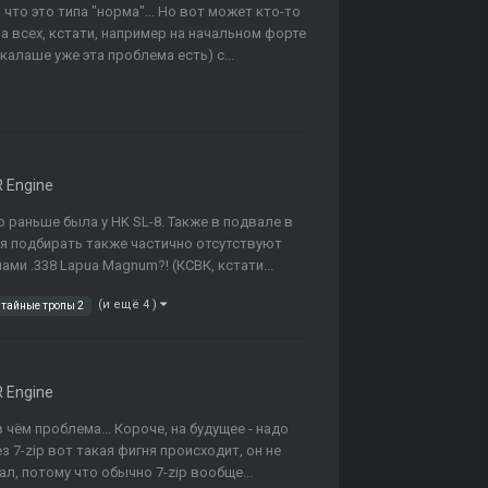
что это типа "норма"... Но вот может кто-то
на всех, кстати, например на начальном форте
алаше уже эта проблема есть) с...
 Engine
о раньше была у HK SL-8. Также в подвале в
я подбирать также частично отсутствуют
ами .338 Lapua Magnum?! (КСВК, кстати...
(и ещё 4 )
тайные тропы 2
 Engine
в чём проблема... Короче, на будущее - надо
 7-zip вот такая фигня происходит, он не
л, потому что обычно 7-zip вообще...