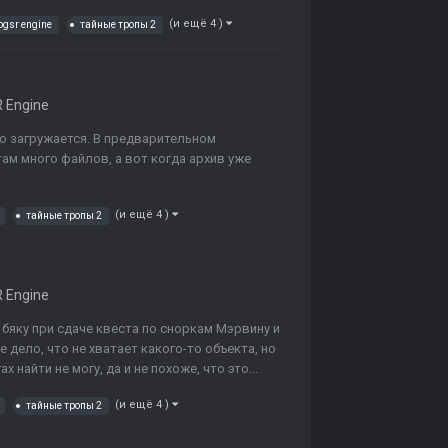
(и ещё 4 )
ogsr engine
тайные тропы 2
 Engine
нно загружается. В предварительном
ам много файлов, а вот когда архив уже
(и ещё 4 )
тайные тропы 2
 Engine
бяку при сдаче квеста по сноркам Мэрвину и
дело, что не хватает какого-то объекта, но
 найти не могу, да и не похоже, что это...
(и ещё 4 )
тайные тропы 2