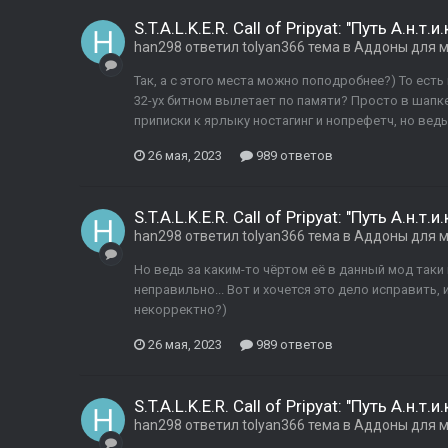
S.T.A.L.K.E.R. Call of Pripyat: "Путь А.н.т.и.к
han298
ответил
tolyan366
тема в
Аддоны для 
Так, а с этого места можно поподробнее?) То есть
32-ух битном вылетает по памяти? Просто в шапке
приписки к ярлыку ностагинг и нопрефетч, но ведь 
26 мая, 2023
989 ответов
S.T.A.L.K.E.R. Call of Pripyat: "Путь А.н.т.и.к
han298
ответил
tolyan366
тема в
Аддоны для 
Но ведь за каким-то чёртом её в данный мод таки 
неправильно... Вот и хочется это дело исправить, 
некорректно?)
26 мая, 2023
989 ответов
S.T.A.L.K.E.R. Call of Pripyat: "Путь А.н.т.и.к
han298
ответил
tolyan366
тема в
Аддоны для 