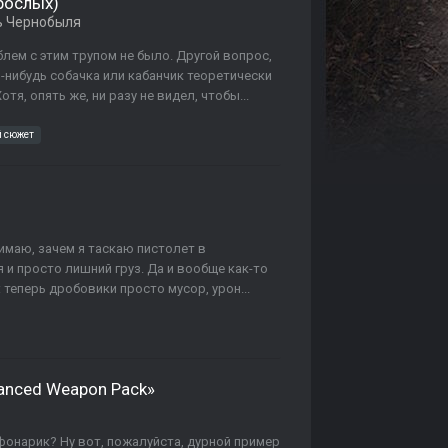
зрослых)
ь Чернобыля
лем с этим трупом не было. Другой вопрос,
я-нибудь собачка или кабанчик теоретически
тя, опять же, ни разу не видел, чтобы...
 сюжет
имаю, зачем я таскаю пистолет в
 и просто лишний груз. Да и вообще как-то
 теперь дробовики просто мусор, урон...
anced Weapon Pack»
 фонарик? Ну вот, пожалуйста, дурной пример