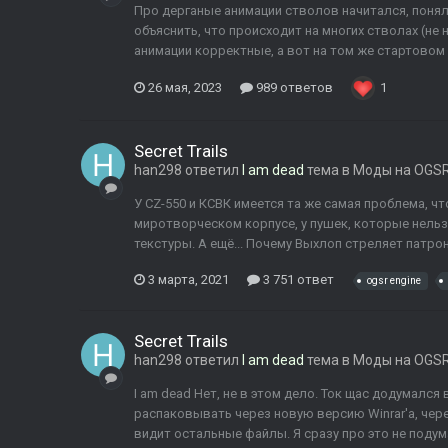
Про дерганые анимации стволов начитался, понял 
объяснить, что происходит на многих стволах (не 
анимации корректные, а вот на том же стартовом к
26 мая, 2023
989 ответов
1
Secret Trails
han298
ответил
I am dead
тема в
Моды на OGSR
У CZ-550 и КСВК имеется та же самая проблема, чт
миротворческом корпусе, у пушек, которые нельз
текстуры. А ещё... Почему Выхлоп стреляет патрон
3 марта, 2021
3 751 ответ
ogsr engine
Secret Trails
han298
ответил
I am dead
тема в
Моды на OGSR
I am dead Нет, не в этом дело. Ток щас додумался 
распаковывать через новую версию Winrar'а, через
видит остальные файлы. Я сразу про это не подума