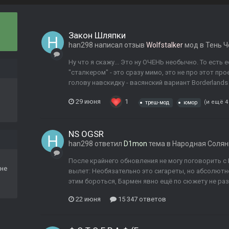
Закон Шляпки
han298
написал отзыв
Wolfstalker
мод в
Тень 
Ну что я скажу... Это ну ОЧЕНЬ необычно. То ест
"сталкером" - это сразу мимо, это не про этот пр
голову навскидку - васянский вариант Borderlands
29 июня
1
(и ещё 4
треш-мод
юмор
NS OGSR
han298
ответил
D1mon
тема в
Народная Солян
После крайнего обновления не могу поговорить с
не
вылет: Необязательно это сигареты, но абсолютно 
этим бороться, Бармен явно ещё по сюжету не раз
22 июня
15 347 ответов