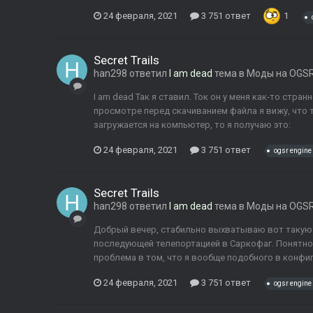
24 февраля, 2021
3 751 ответ
1
Secret Trails
han298
ответил
I am dead
тема в
Моды на OGSR
I am dead Так я ставил. Ток он у меня как-то стра
просмотре перед скачиванием файла я вижу, что т
загружается на компьютер, то я получаю это:
24 февраля, 2021
3 751 ответ
ogsr engine
Secret Trails
han298
ответил
I am dead
тема в
Моды на OGSR
Добрый вечер, стабильно выхватываю вот такую 
последующей телепортацией в Саркофаг. Понятное 
проблема в том, что я вообще подобного в конфигах
24 февраля, 2021
3 751 ответ
ogsr engine