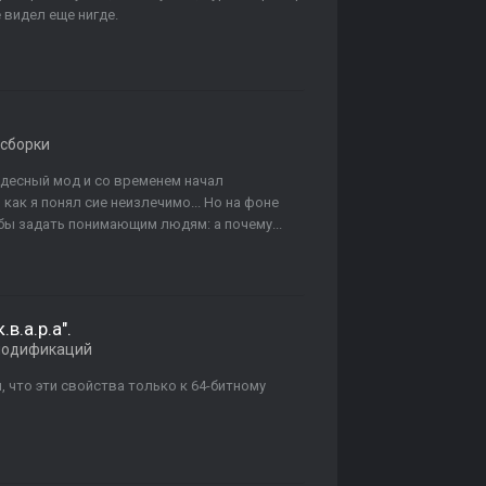
 видел еще нигде.
сборки
удесный мод и со временем начал
 как я понял сие неизлечимо... Но на фоне
бы задать понимающим людям: а почему...
.в.а.р.а".
модификаций
 что эти свойства только к 64-битному