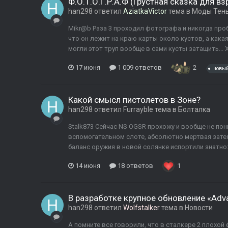
Ф.О.Т.О.Г.Р.А.Ф (Грустная сказка для в
han298
ответил
AziatkaVictor
тема в
Моды Тен
Mikr@b Раза 3 проходил фотографа и никогда проб
что он лежит на краю карты около кустов, а кака
могли этот труп вообще в сами кусты затащить... Хо
17 июня
1 009 ответов
2
новый
Какой смысл пистолетов в Зоне?
han298
ответил
Furrayble
тема в
Болталка
Stalk873 Сейчас NS OGSR прохожу и вообще не пон
вспомогательном слоте, абсолютно мертвая затея
баланс оружия в новой солянке испортили знатно:
14 июня
18 ответов
1
В разработке крупное обновление «Adv
han298
ответил
Wolfstalker
тема в
Новости
А помните все говорили, что в сталкере 2 плохой