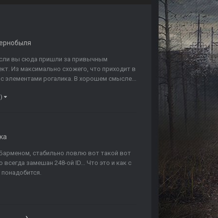
Чернобыля
ь если вы сюда пришли за привычным
оект. Из максимально схожего, что приходит в
 с элементами рогалика. В хорошем смысле...
 )
ка
 Барменом, стабильно ловлю вот такой вот
всегда замешан 248-ой ID... Что это и как с
 понадобится.