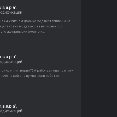
.в.а.р.а".
модификаций
 на 64-х битном движке мод нестабилен, а на
 установки мода как раз написано про
это же приписки именно к...
.в.а.р.а".
модификаций
прикрутили, верно?) А работает она по итогу
иначе на кой она нужна, если работает
.в.а.р.а".
модификаций