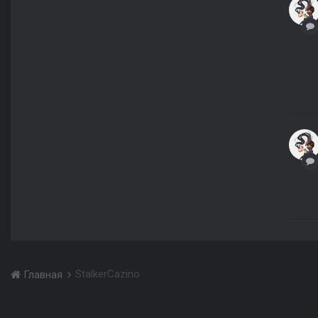
StalkerCazino
Главная