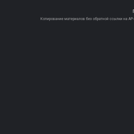
Копирование материалов без обратной ссылки на AP-PR