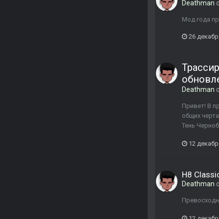
Deathman
о
Мод года пр
26 декабр
Трассир
обновле
Deathman
о
Привет! В п
общих черта
Тень Черноб
12 декабр
H8 Classi
Deathman
о
Превосходн
12 декабр