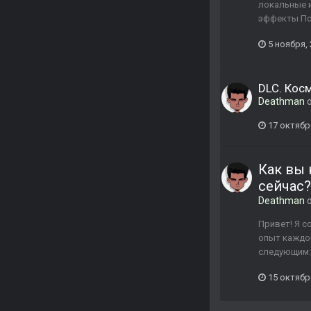
локальные и
эффекты По 
5 ноября,
DLC. Косм
Deathman
о
17 октябр
Как вы 
сейчас?
Deathman
о
Привет! Я с
опыт каждо
следующим: 
15 октябр