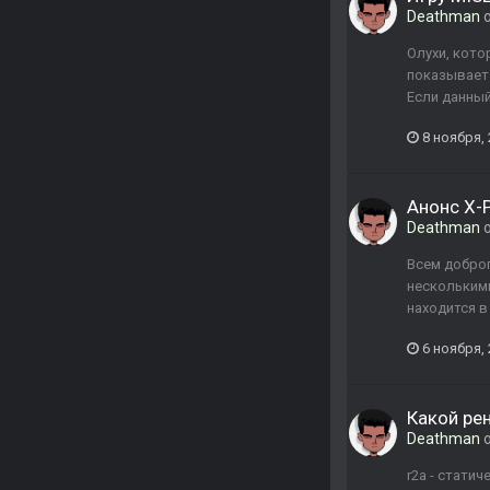
Deathman
о
Олухи, кото
показывает 
Если данный
8 ноября,
Анонс X-
Deathman
о
Всем доброг
нескольким
находится в
6 ноября,
Какой ре
Deathman
о
r2a - стати