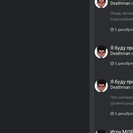
Deathman
о
Люди, может
порнопабли
5 декабря
Я буду пр
Deathman
о
5 декабря
Я буду пр
Deathman
о
Чел шизанул
уровня разд
5 декабря
Игру MIS