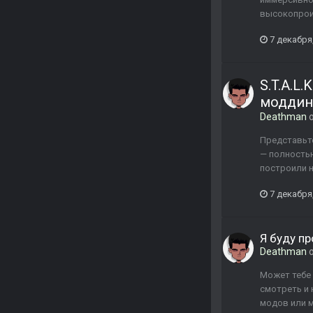
высокопроиз
7 декабря
S.T.A.L
моддин
Deathman
о
Представьте
— полностью
построили 
7 декабря
Я буду пр
Deathman
о
Может тебе 
смотреть и 
модов или м