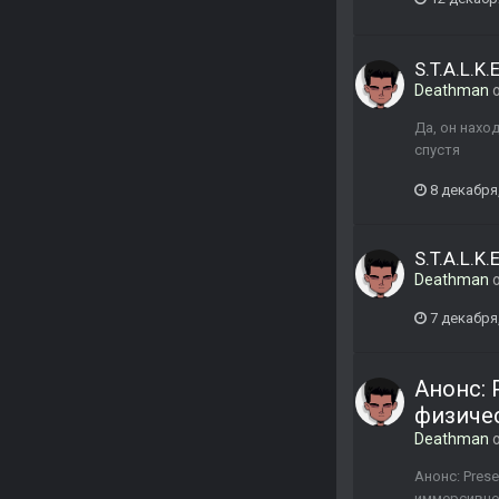
S.T.A.L.K
Deathman
о
Да, он нахо
спустя
8 декабря
S.T.A.L.K
Deathman
о
7 декабря
Анонс: 
физичес
Deathman
о
Анонс: Pres
иммерсивнос