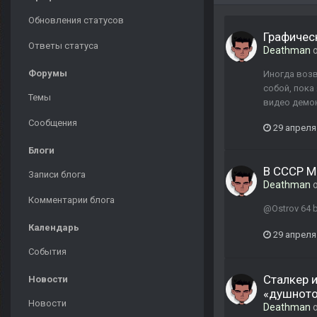
Обновления статусов
Графическ
Ответы статуса
Deathman
о
Форумы
Иногда возв
собой, пока
Темы
видео демо
Сообщения
29 апреля
Блоги
В СССР М
Записи блога
Deathman
о
Комментарии блога
@Ostrov 64 
Календарь
29 апреля
События
Сталкер 
Новости
«душното
Новости
Deathman
о