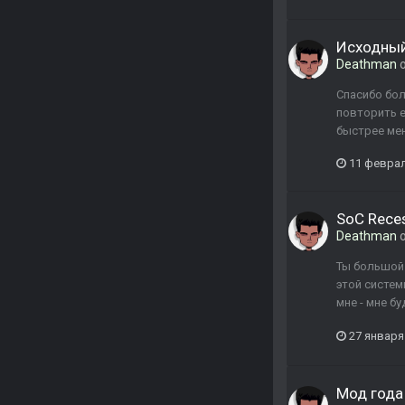
Исходный 
Deathman
о
Спасибо бол
повторить е
быстрее ме
11 февра
SoC Rece
Deathman
о
Ты большой 
этой систем
мне - мне б
27 января
Мод года 