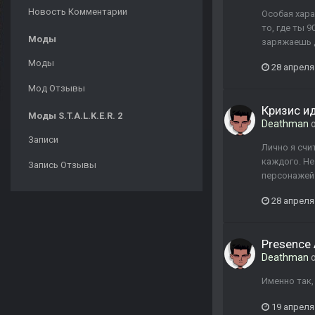
Новость Комментарии
Особая хара
то, где ты 
Моды
заряжаешь д
Моды
28 апреля
Мод Отзывы
Кризис и
Моды S.T.A.L.K.E.R. 2
Deathman
о
Записи
Лично я счи
каждого. Не
Запись Отзывы
персонажей 
28 апреля
Presence 
Deathman
о
Именно так,
19 апреля