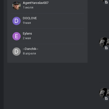
AgentYaroslav007
1 июля
DOCLOVE
9 мая
Eylans
2 мая
--Danchik--
8 апреля