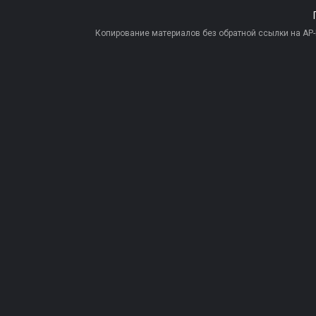
Копирование материалов без обратной ссылки на AP-PR