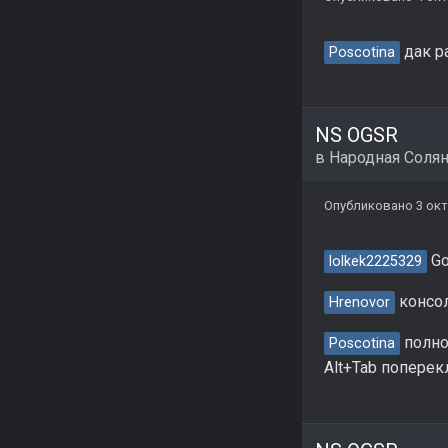
дак р
Poscotina
NS OGSR
в
Народная Соля
Опубликовано
3 окт
Go
lolkek2225329
консол
Hrenovor
полно
Poscotina
Alt+Tab поперек