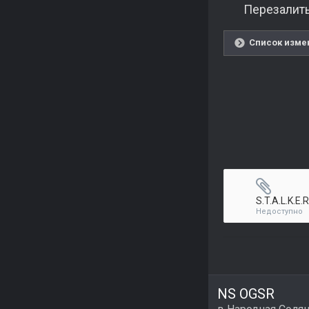
Перезали
Список измен
S.T.A.L.K.E.
Недоступно
NS OGSR