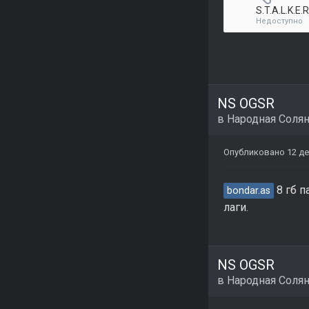
S.T.A.L.K.E.
Недоступно
NS OGSR
в
Народная Соля
Опубликовано
12 де
8 гб п
bondar.as
лаги.
NS OGSR
в
Народная Соля