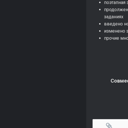
поэтапная 
продолжен
заданиях
введено н
изменено з
прочие мн
Совмес