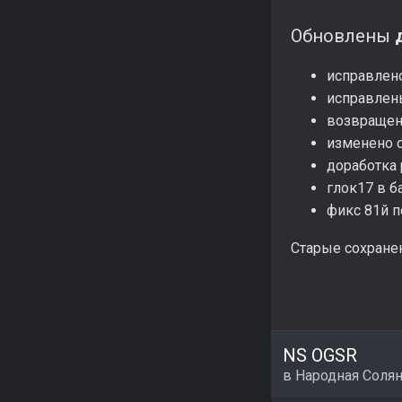
Обновлены
исправлен
исправлен
возвращен
изменено 
доработка 
глок17 в б
фикс 81й п
Старые сохране
NS OGSR
в
Народная Соля