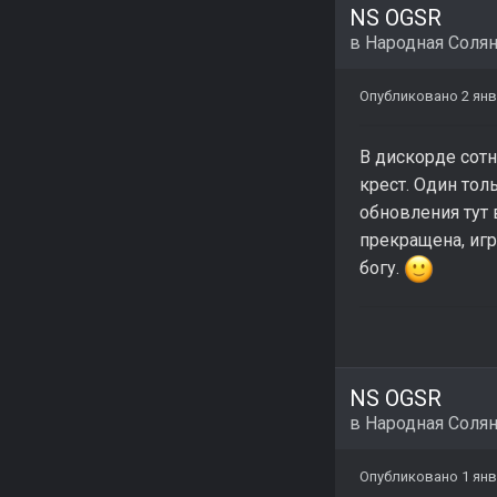
NS OGSR
в
Народная Соля
Опубликовано
2 ян
В дискорде сотн
крест. Один тол
обновления тут
прекращена, игр
богу.
NS OGSR
в
Народная Соля
Опубликовано
1 ян