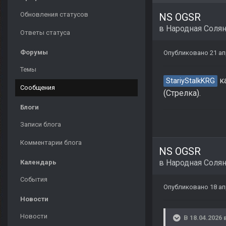
Обновления статусов
NS OGSR
в
Народная Соля
Ответы статуса
Форумы
Опубликовано
21 а
Темы
ка
StariyStalkKRG
Сообщения
(Стрелка).
Блоги
Записи блога
Комментарии блога
NS OGSR
в
Народная Соля
Календарь
События
Опубликовано
18 а
Новости
Новости
В 18.04.2026 