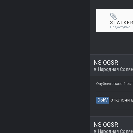
S.T.A.L.K.E.
Недоступно
NS OGSR
в
Народная Соля
Опубликовано
1 окт
отключи в
DokV
NS OGSR
в
Народная Соля