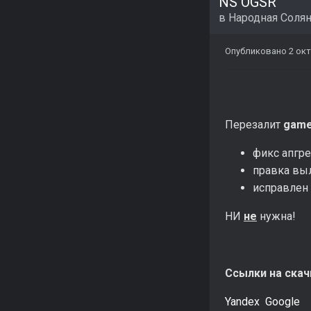
NS OGSR
в
Народная Соля
Опубликовано
2 окт
Перезалит
game
фикс апгр
правка выл
исправлен
НИ
не
нужна!
Ссылки на скач
Yandex
Google