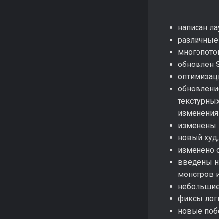
написан ла
различные 
многопоток
обновлен 
оптимизац
обновление
текстурных
изменения
изменены 
новый худ,
изменено 
введены н
монстров 
небольшие
фиксы лог
новые поб