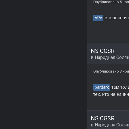
Опубликовано
5 ноя
в шапке ищ
VPv
NS OGSR
в
Народная Соля
Опубликовано
3 ноя
там тол
bardark
тех, кто не начи
NS OGSR
в
Народная Соля