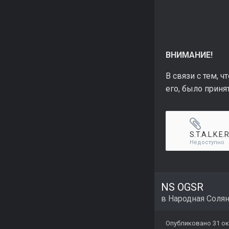
ВНИМАНИЕ!
В связи с тем, 
его, было прин
S.T.A.L.K.E.
Недоступно
NS OGSR
в
Народная Соля
Опубликовано
31 ок