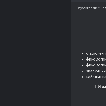
Опубликовано
2 ноя
отключен 
фикс логи
фикс логик
зверюшки 
небольшие
НИ не