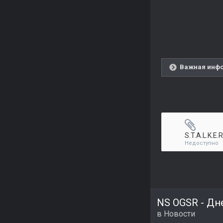
Важная инфо
S.T.A.L.K.E.
Недоступно
NS OGSR - Дн
в
Новости