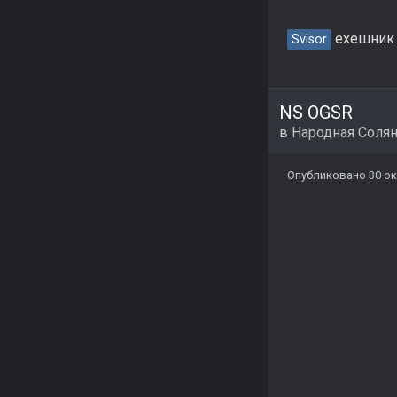
exeшник с
Svisor
NS OGSR
в
Народная Соля
Опубликовано
30 ок