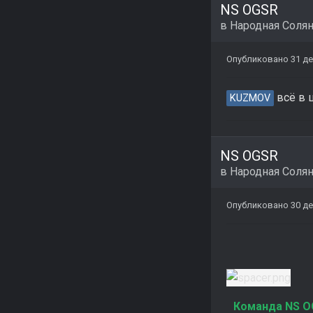
NS OGSR
в
Народная Соля
Опубликовано
31 де
всё в ш
KUZMOV
NS OGSR
в
Народная Соля
Опубликовано
30 де
Команда NS O