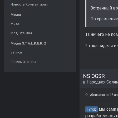
Новость Комментарии
Встречный во
Моды
По сравнению
Моды
Мод Отзывы
Та ничего не по
Моды S.T.A.L.K.E.R. 2
2 года сидели 
Записи
Запись Отзывы
NS OGSR
в
Народная Соля
Опубликовано
15 а
мы сами р
Tyrob
разработчиков н