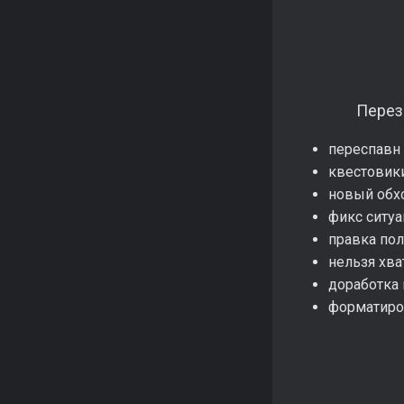
Пере
переспавн
квестовики
новый обх
фикс ситуа
правка пол
нельзя хв
доработка
форматиров