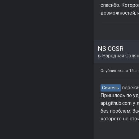
спасибо. Которо
возможностей, 
NS OGSR
в
Народная Соля
Опубликовано
15 а
перекач
Сеятель
Пришлось по уд
api.github.com у
без проблем. За
которого не сто