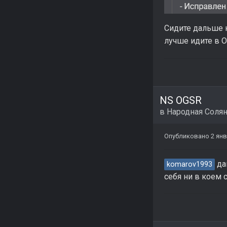
Сидите дальше н
лучше идите в О
NS OGSR
в
Народная Соля
Опубликовано
2 ян
да
komarov1993
себя ни в коем 