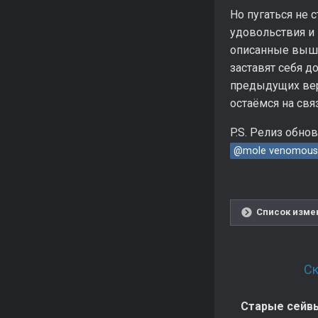
Но пугаться не 
удовольствия и 
описанные выше
заставят себя д
предыдущих вер
остаёмся на свя
P.S. Релиз обн
@mole venomous
Список измен
Ск
Старые сейвы