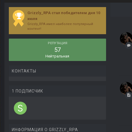
Grizzly_RPA стал победителем дня 10
июля
Grizzly_RPA имел наиболее популярный
контент!
РЕПУТАЦИЯ
57
Нейтральная
КОНТАКТЫ
1 ПОДПИСЧИК
ИНФОРМАЦИЯ О GRIZZLY_RPA