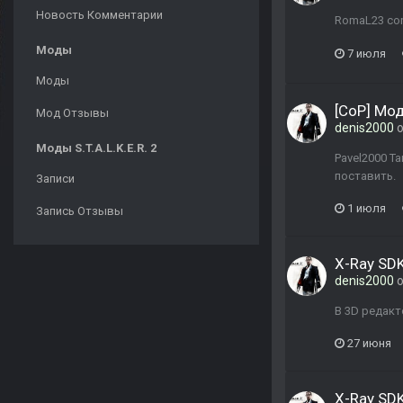
Новость Комментарии
RomaL23 conf
Моды
7 июля
Моды
[CoP] Мо
Мод Отзывы
denis2000
о
Моды S.T.A.L.K.E.R. 2
Pavel2000 Т
поставить.
Записи
1 июля
Запись Отзывы
X-Ray SDK
denis2000
о
В 3D редакт
27 июня
X-Ray SDK