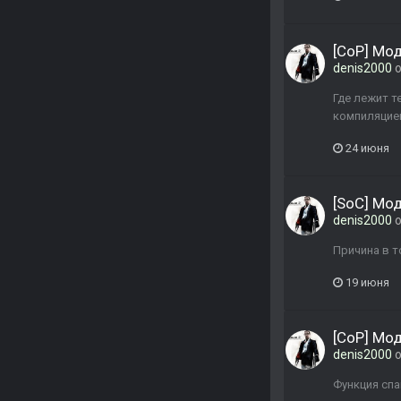
[CoP] Мо
denis2000
о
Где лежит т
компиляцие
24 июня
[SoC] Мо
denis2000
о
Причина в то
19 июня
[CoP] Мо
denis2000
о
Функция спав