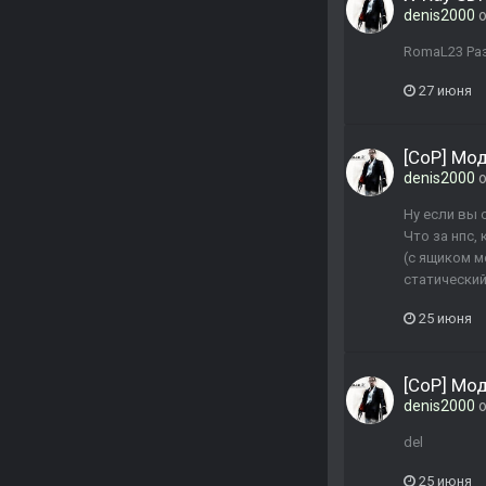
denis2000
о
RomaL23 Ра
27 июня
[CoP] Мо
denis2000
о
Ну если вы 
Что за нпс,
(с ящиком м
статический.
25 июня
[CoP] Мо
denis2000
о
del
25 июня