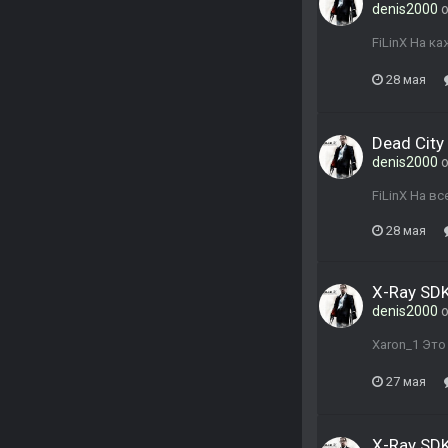
denis2000
о
FiLinX На к
28 мая
Dead City 
denis2000
о
FiLinX На вс
28 мая
X-Ray SDK
denis2000
о
Xaron_1 Это
27 мая
X-Ray SDK