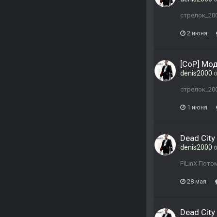
стрелок_20
2 июня
[CoP] Мо
denis2000
о
стрелок_200
1 июня
Dead City 
denis2000
о
FiLinX Пото
28 мая
Dead City 