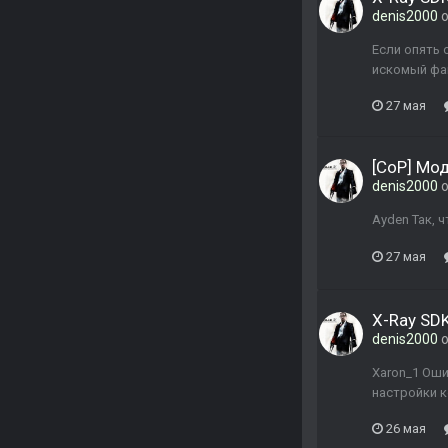
denis2000
о
Если опять о
искомый файл
27 мая
[CoP] Мо
denis2000
о
Ayden Так, 
27 мая
X-Ray SDK
denis2000
о
Xaron_1 Оши
настройки к
26 мая