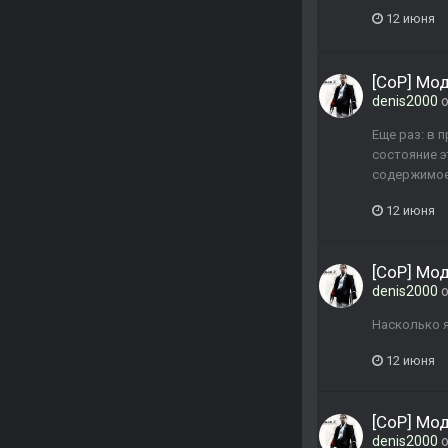
12 июня
[CoP] Мо
denis2000
о
Еще раз: в 
состояние э
содержимое 
12 июня
[CoP] Мо
denis2000
о
Насколько я
12 июня
[CoP] Мо
denis2000
о