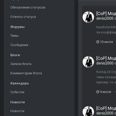
Обновления статусов
[CoP] Мо
Ответы статуса
denis2000
о
Форумы
baraholschi
ли коэффици
Темы
10 июля
Сообщения
Блоги
[CoP] Мо
denis2000
о
Записи блога
RomaL23 Стр
Комментарии блога
тема локаци
причем, то 
Календарь
9 июля
События
Новости
[CoP] Мо
Новости
denis2000
о