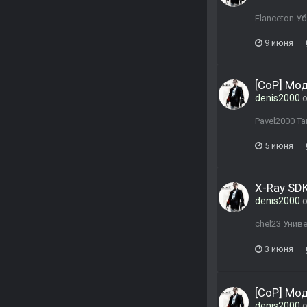
Flanceton У
9 июня
[CoP] Мо
denis2000
о
Pavel2000 Т
5 июня
X-Ray SDK
denis2000
о
chel23 Унив
3 июня
[CoP] Мо
denis2000
о