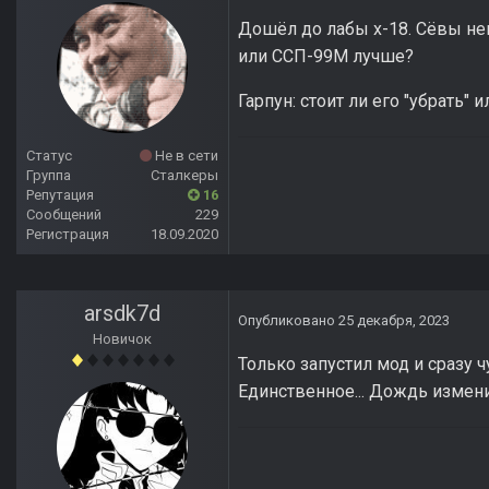
Дошёл до лабы х-18. Сёвы нем
или ССП-99М лучше?
Гарпун: стоит ли его "убрать"
Статус
Не в сети
Группа
Сталкеры
Репутация
16
Сообщений
229
Регистрация
18.09.2020
arsdk7d
Опубликовано
25 декабря, 2023
Новичок
Только запустил мод и сразу 
Единственное... Дождь изменит