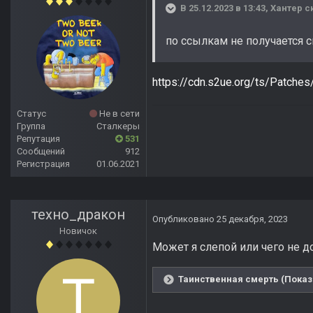
В 25.12.2023 в 13:43,
Хантер
ск
по ссылкам не получается 
https://cdn.s2ue.org/ts/Patche
Статус
Не в сети
Группа
Сталкеры
Репутация
531
Сообщений
912
Регистрация
01.06.2021
техно_дракон
Опубликовано
25 декабря, 2023
Новичок
Может я слепой или чего не до
Таинственная смерть (Показ