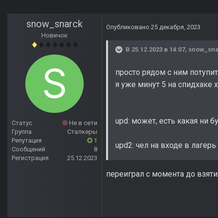
snow_snarck
Опубликовано
25 декабря, 2023
Новичок
В 25.12.2023 в 14:07,
snow_sn
просто рядом с ним потупи
я уже минут 5 на спидхаке 
upd: может, есть какая ни 
Статус
Не в сети
Группа
Сталкеры
Репутация
1
upd2: чел на входе в лагерь
Сообщений
8
Регистрация
25.12.2023
переиграл с момента до взяти