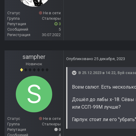
Статус
Не в сети
Группа
Сталкеры
Репутация
3
Сообщений
5
Регистрация
30.07.2022
sampher
Опубликовано
25 декабря, 2023
Новичок
В 25.12.2023 в 14:22,
Буй
сказа
Всем салют. Есть нескольк
Дошёл до лабы х-18. Сёвы 
или ССП-99М лучше?
Статус
Не в сети
Гарпун: стоит ли его "убра
Группа
Сталкеры
Репутация
0
Сообщений
4