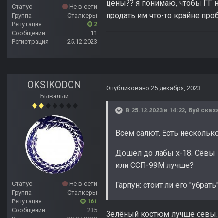
цены?? я понимаю, чтобы ГГ н
Статус
Не в сети
продать им что-то крайне пр
Группа
Сталкеры
Репутация
2
Сообщений
11
Регистрация
25.12.2023
OKSIKODON
Опубликовано
25 декабря, 2023
Бывалый
В 25.12.2023 в 14:22,
Буй
сказа
Всем салют. Есть нескольк
Дошёл до лабы х-18. Сёвы 
или ССП-99М лучше?
Статус
Не в сети
Гарпун: стоит ли его "убра
Группа
Сталкеры
Репутация
161
Сообщений
235
Зелёный костюм лучше севы