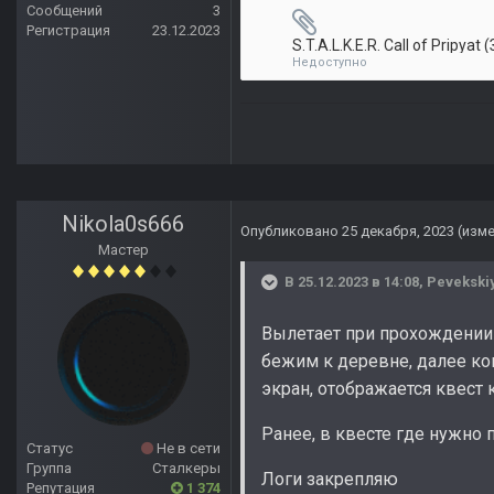
Сообщений
3
Регистрация
23.12.2023
Недоступно
Nikola0s666
Опубликовано
25 декабря, 2023
(изм
Мастер
В 25.12.2023 в 14:08,
Pevekski
Вылетает при прохождении 
бежим к деревне, далее ког
экран, отображается квест
Ранее, в квесте где нужно 
Статус
Не в сети
Группа
Сталкеры
Логи закрепляю
Репутация
1 374