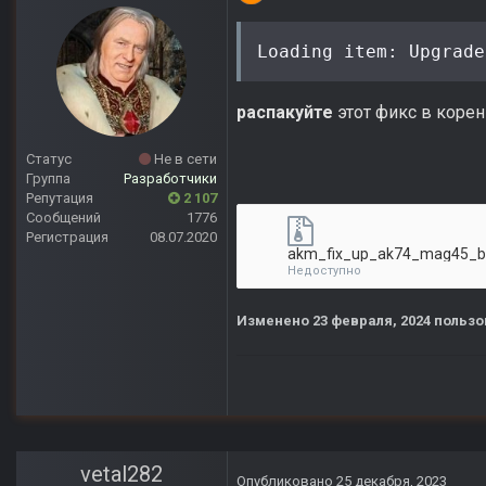
Loading item: Upgrade
распакуйте
этот фикс в коре
Статус
Не в сети
Группа
Разработчики
Репутация
2 107
Сообщений
1776
Регистрация
08.07.2020
akm_fix_up_ak74_mag45_bl
Недоступно
Изменено
23 февраля, 2024
пользо
vetal282
Опубликовано
25 декабря, 2023