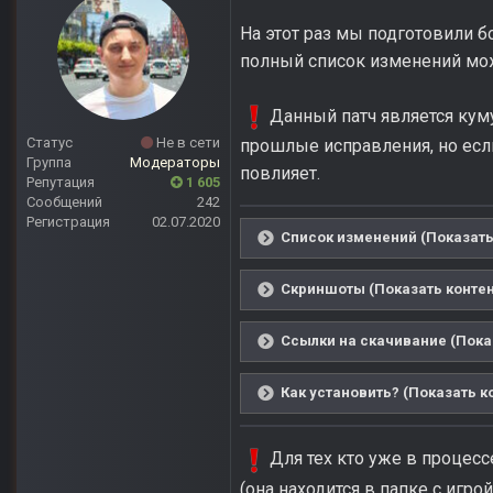
На этот раз мы подготовили б
полный список изменений мож
Данный патч является кум
Статус
Не в сети
прошлые исправления, но если 
Группа
Модераторы
повлияет.
Репутация
1 605
Сообщений
242
Регистрация
02.07.2020
Список изменений (Показать
Скриншоты (Показать контен
Ссылки на скачивание (Пока
Как установить? (Показать к
Для тех кто уже в процесс
(она находится в папке с игро