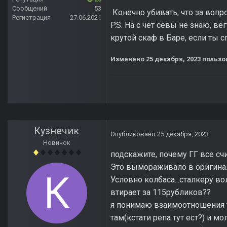
Сообщений
53
Конечно убивать, что за воп
Регистрация
27.06.2021
P.S. На с чет севы не знаю, ве
крутой скаф в Баре, если ты сп
Изменено
25 декабря, 2023
пользо
Кузнечик
Опубликовано
25 декабря, 2023
Новичок
подскажите, почему ГГ все сч
Это вымораживало в оригиналь
Условно колбаса...сталкеру в
втирает за 115рубликов??
я понимаю взаимоотношения т
там(кстати репа тут ест?) и 