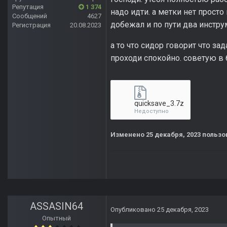
Репутация
1 374
надо идти. а метки нет просто
Сообщений
4627
добежал и по пути два инстру
Регистрация
20.08.2023
а то что сидор говорит что за
проходи спокойно. советую в 
quicksave_3.7z
Недоступно
Изменено
25 декабря, 2023
пользов
ASSASIN64
Опубликовано
25 декабря, 2023
Опытный