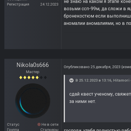
не знаю на каком я этапе коне
Регистрация
24.12.2023
возьми ссп-99м, да сложи в ящ
бронекостюм если выполниш
аномалии аномалиями, но в по
Nikola0s666
Опубликовано
25 декабря, 2023
(изм
Мастер
В 25.12.2023 в 13:16,
Hitamori
сдай квест ученому, свяжет
за ними нет.
Статус
Не в сети
Группа
Сталкеры
господи. утебя полностью раб