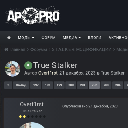
МОДЫ
ФОРУМ
МЕДИА
БЛОГИ
АКТИВНО
Главная
Форумы
S.T.A.L.K.E.R. МОДИФИКАЦИИ
Моды
True Stalker
Автор
Overf1rst
,
21 декабря, 2023
в
True Stalker
197
198
199
200
201
202
203
204
НАЗАД
Overf1rst
Опубликовано
21 декабря, 2023
True Stalker