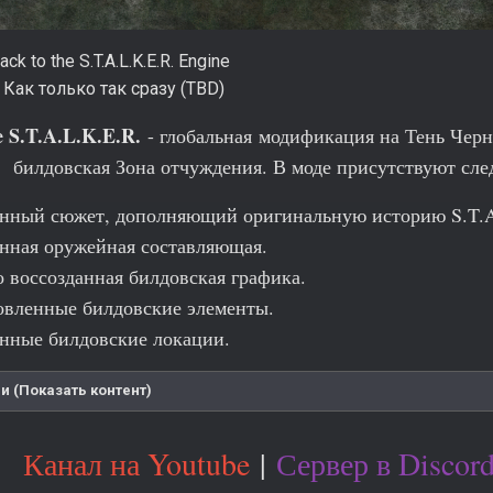
ck to the S.T.A.L.K.E.R. Engine
Как только так сразу (TBD)
e S.T.A.L.K.E.R.
- глобальная модификация на Тень Черн
билдовская Зона отчуждения. В моде присутствуют сл
нный сюжет, дополняющий оригинальную историю S.T.A
нная оружейная составляющая.
 воссозданная билдовская графика.
овленные билдовские элементы.
нные билдовские локации.
и (Показать контент)
Канал на Youtube
|
Сервер в Discor