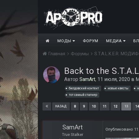
МОДЫ
ФОРУМ
МЕДИА
Б
Главная
Форумы
S.T.A.L.K.E.R. МО
Back to the S.T.A.L
Автор
SamArt
,
11 июля, 2020
в
М
билдовский контент
новые квесты
н
тот самый сталкер
8
9
10
11
12
13
14
НАЗАД
SamArt
Опубликовано
11
True Stalker