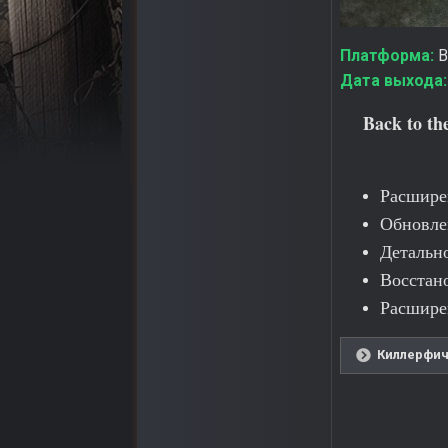
Платформа:
Ba
Дата выхода:
Back to th
Расшире
Обновле
Детально
Восстан
Расшире
Киллерфич