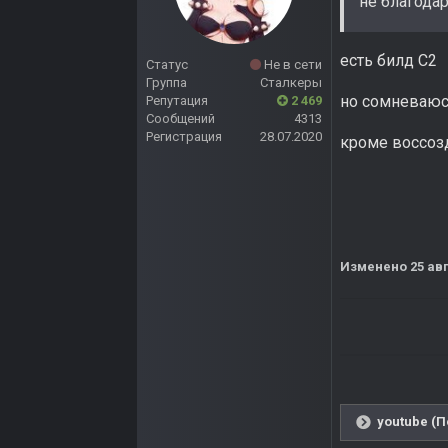
не благодар
есть билд С2
Статус
Не в сети
Группа
Сталкеры
но сомневаюсь
Репутация
2 469
Сообщений
4313
Регистрация
28.07.2020
кроме воссозд
Изменено
25 ав
youtube (П