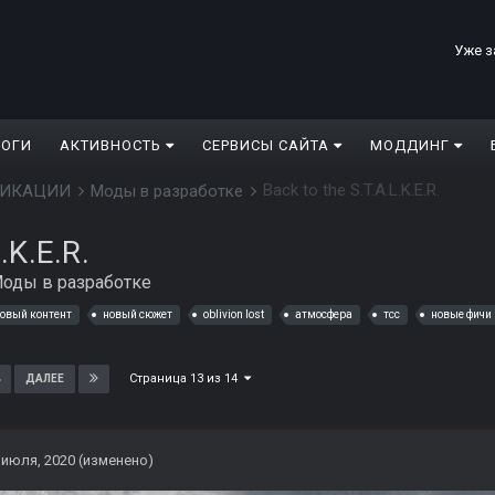
Уже з
ЛОГИ
АКТИВНОСТЬ
СЕРВИСЫ САЙТА
МОДДИНГ
Back to the S.T.A.L.K.E.R.
ДИФИКАЦИИ
Моды в разработке
.K.E.R.
оды в разработке
овый контент
новый сюжет
oblivion lost
атмосфера
тсс
новые фичи
Страница 13 из 14
ДАЛЕЕ
 июля, 2020
(изменено)