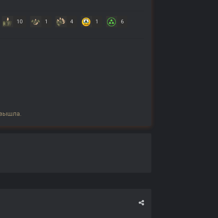
10
1
4
1
6
 вышла.