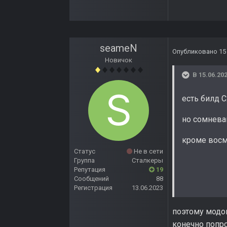
seameN
Опубликовано
15
Новичок
В 15.06.202
есть билд 
но сомневаю
кроме восм
Статус
Не в сети
Группа
Сталкеры
Репутация
19
Сообщений
88
Регистрация
13.06.2023
поэтому модов
конечно попро