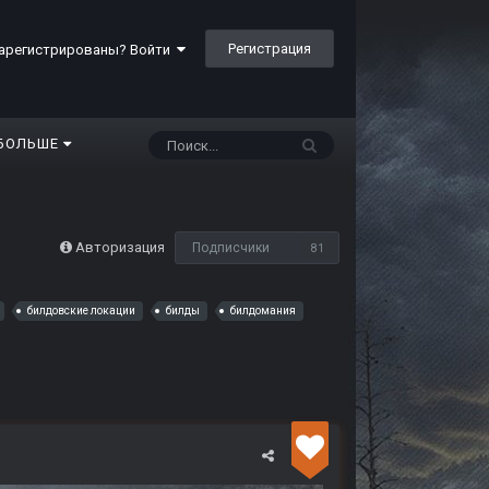
Регистрация
арегистрированы? Войти
БОЛЬШЕ
Авторизация
Подписчики
81
билдовские локации
билды
билдомания