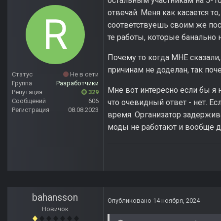
остальным участникам на 5-10 
отвечай. Меня как касается то,
соответствуешь своим же пост
те работы, которые банально 
Почему то когда МНЕ сказали,
причинам не доделан, так по
Статус
Не в сети
Группа
Разработчики
Мне вот интересно если бы я 
Репутация
329
Сообщений
606
что очевидный ответ - нет. Ес
Регистрация
08.08.2023
время. Организатор задержива
моды не работают и вообще др
bahansson
Опубликовано
14 ноября, 2024
Новичок