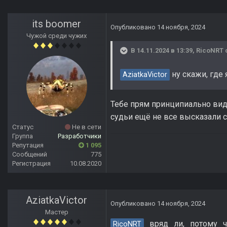
its boomer
Опубликовано
14 ноября, 2024
Чужой среди чужих
В 14.11.2024 в 13:39,
RicoNRT
ну скажи, где 
AziatkaVictor
Тебе прям принципиально виде
судьи ещё не все высказали 
Статус
Не в сети
Группа
Разработчики
Репутация
1 095
Сообщений
775
Регистрация
10.08.2020
AziatkaVictor
Опубликовано
14 ноября, 2024
Мастер
вряд ли, потому ч
RicoNRT