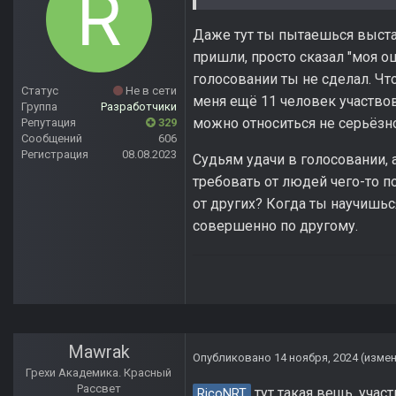
Даже тут ты пытаешься выстав
пришли, просто сказал "моя о
голосовании ты не сделал. Что
Статус
Не в сети
меня ещё 11 человек участвов
Группа
Разработчики
можно относиться не серьёзно
Репутация
329
Сообщений
606
Регистрация
08.08.2023
Судьям удачи в голосовании, 
требовать от людей чего-то по
от других? Когда ты научишьс
совершенно по другому.
Mawrak
Опубликовано
14 ноября, 2024
(изме
Грехи Академика. Красный
Рассвет
тут такая вещь, учас
RicoNRT