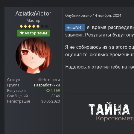
AziatkaVictor
Опубликовано
14 ноября, 2024
Мастер
я время распредели
RicoNRT
Автор темы
зависит. Результаты будут оп
Я не собираюсь из-за этого о
оценил то, сколько времени н
Надеюсь, я ответил тебе на т
Статус
Не в сети
Группа
Разработчики
Репутация
4 169
Сообщений
3346
Регистрация
30.06.2020