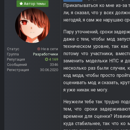
Автор темы
Прикапываться ко мне из-за т
ли, я сказал, что у всех дол
негодяй, я сам же нарушаю ср
Пару уточнений, сроки задер
даже с тем, чтобы мод запу
техническом уровне, так как
Статус
Не в сети
потому что участники, вмес
Группа
Разработчики
Репутация
4 169
заменить модельки НПС и до
Сообщений
3346
несколько раз были случаи, 
Регистрация
30.06.2020
код мода, чтобы просто пройт
оценивать мод и сказать, кру
я уже никак не могу.
Неужели тебе так трудно по
тем, что сроки задерживаю
времени для оценки? Извини
куда стабильнее, так что ко