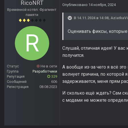
RicoNRT
Опубликовано
14 ноября, 2024
Временной котёл: Фрагмент
памяти
В 14.11.2024 в 14:08,
AziatkaVi
Оценивать фиксы, которые
Слушай, отличная идея! У вас 
получится.
Статус
Не в сети
А вообще из-за чего я всё эт
Группа
Разработчики
волнует причина, по которой 
Репутация
329
задерживается, меня прям рас
Сообщений
606
Регистрация
08.08.2023
И сколько ещё ждать? Сам ска
с модами не можете определи