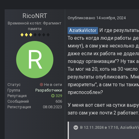
RicoNRT
Опубликовано
14 ноября, 2024
Временной котёл: Фрагмент
памяти
И где результаты
AziatkaVictor
То есть когда люди работы д
минут), а сам уже нескольк
даже если их работа не додел
поводу организации"? Ну так
Ты мог на 20, хоть на 30 числ
результаты опубликовать. Мн
приоритеты", а сам то ты таки
Статус
Не в сети
Группа
Разработчики
приспособлен?
Репутация
329
Сообщений
606
У меня вот свет на сутки выру
Регистрация
08.08.2023
зато сам уже почти 2 работает
В 12.11.2024 в 17:10,
AziatkaVi