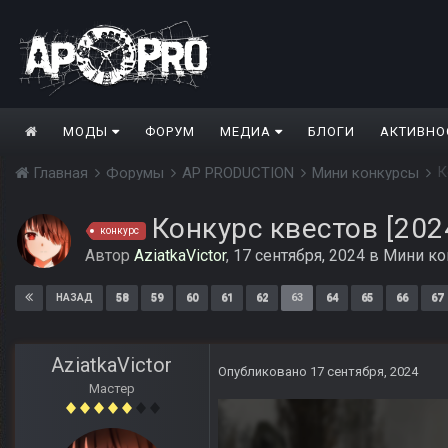
МОДЫ
ФОРУМ
МЕДИА
БЛОГИ
АКТИВНО
К
Главная
Форумы
AP PRODUCTION
Мини конкурсы
Конкурс квестов [202
конкурс
Автор
AziatkaVictor
,
17 сентября, 2024
в
Мини ко
58
59
60
61
62
63
64
65
66
67
НАЗАД
AziatkaVictor
Опубликовано
17 сентября, 2024
Мастер