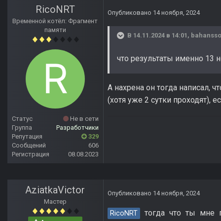
RicoNRT
Опубликовано
14 ноября, 2024
Временной котёл: Фрагмент
памяти
В 14.11.2024 в 14:01,
bahanss
что результаты именно 13 н
А нахрена он тогда написал, 
(хотя уже 2 сутки проходят), е
Статус
Не в сети
Группа
Разработчики
Репутация
329
Сообщений
606
Регистрация
08.08.2023
AziatkaVictor
Опубликовано
14 ноября, 2024
Мастер
тогда что ты мне 
RicoNRT