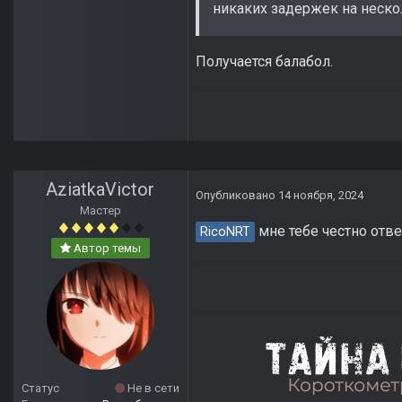
никаких задержек на неско
Получается балабол.
AziatkaVictor
Опубликовано
14 ноября, 2024
Мастер
мне тебе честно отве
RicoNRT
Автор темы
Статус
Не в сети