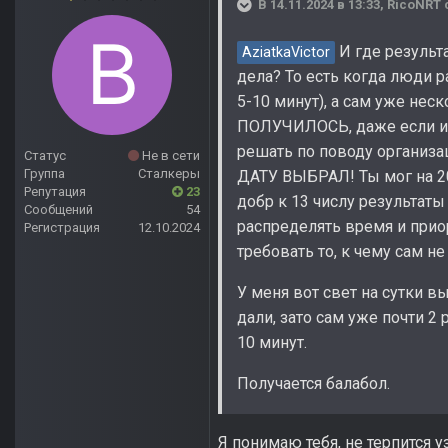
В 14.11.2024 в 13:33,
RicoNRT
И где результ
AziatkaVictor
дела? То есть когда люди 
5-10 минут), а сам уже н
ПОЛУЧИЛОСЬ, даже если их 
решать по поводу организа
Статус
Не в сети
Группа
Сталкеры
ДАТУ ВЫБРАЛ! Ты мог на 20,
Репутация
23
добр к 13 числу результат
Сообщений
54
распределять время и приор
Регистрация
12.10.2024
требовать то, к чему сам н
У меня вот свет на сутки в
дали, зато сам уже почти 2 
10 минут.
Получается балабол.
Я понимаю тебя, не терпится у