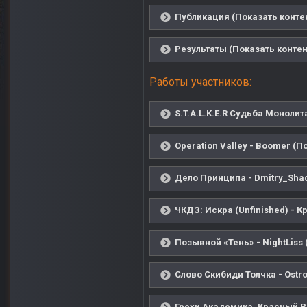
Публикация (Показать конте
Результаты (Показать контен
Работы участников:
S.T.A.L.K.E.R Судьба Моноли
Operation Valley - Boomer (П
Дело Принципа - Dmitry_Shad
ЧКДЗ: Искра (Unfinished) - К
Позывной «Тень» - NightLiss 
Слово Скибиди Толчка - Ostro
Грехи Академика. Красный Р