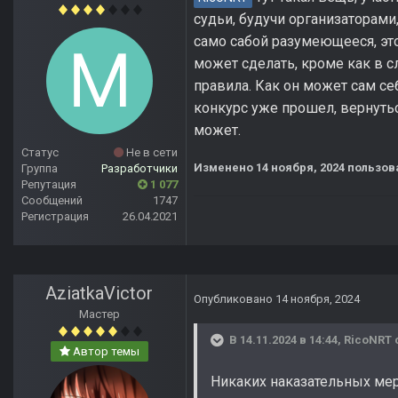
судьи, будучи организаторами
само сабой разумеющееся, это
может сделать, кроме как в с
правила. Как он может сам се
конкурс уже прошел, вернуть
может.
Статус
Не в сети
Изменено
14 ноября, 2024
пользов
Группа
Разработчики
Репутация
1 077
Сообщений
1747
Регистрация
26.04.2021
AziatkaVictor
Опубликовано
14 ноября, 2024
Мастер
В 14.11.2024 в 14:44,
RicoNRT
Автор темы
Никаких наказательных мер