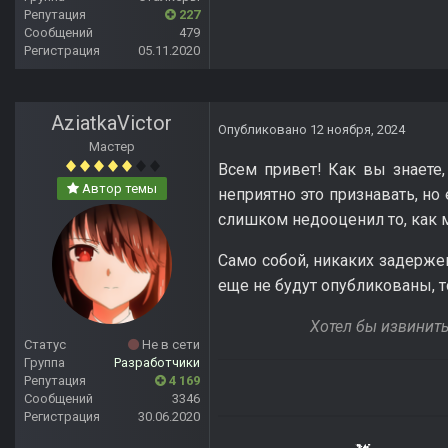
Репутация
227
Сообщений
479
Регистрация
05.11.2020
AziatkaVictor
Опубликовано
12 ноября, 2024
Мастер
Всем привет! Как вы знаете,
Автор темы
неприятно это признавать, но
слишком недооценил то, как м
Само собой, никаких задержек
еще не будут опубликованы, т
Хотел бы извинить
Статус
Не в сети
Группа
Разработчики
Репутация
4 169
Сообщений
3346
Регистрация
30.06.2020