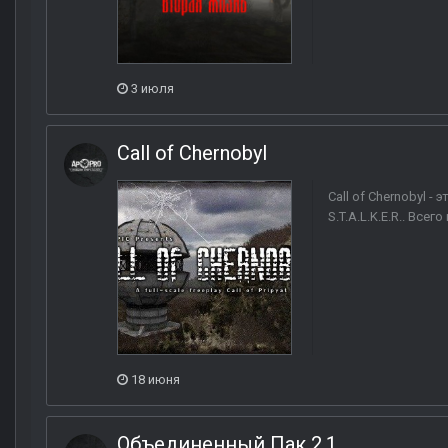
3 июля
Call of Chernobyl
Call of Chernobyl 
S.T.A.L.K.E.R.. Все
18 июня
Объединенный Пак 2.1