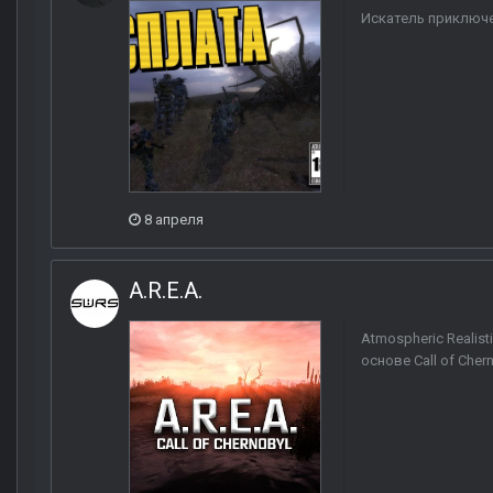
Искатель приключен
8 апреля
A.R.E.A.
Atmospheric Realis
основе Call of Che