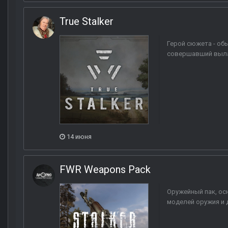
True Stalker
Герой сюжета - об
совершавший вылаз
14 июня
FWR Weapons Pack
Оружейный пак, ос
моделей оружия и д