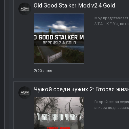
Old Good Stalker Mod v2.4 Gold
Мод представляет
S.T.A.L.K.E.R.’а, ко
20 июля
Чужой среди чужих 2: Вторая жиз
Второй сезон сери
эпизод под назван