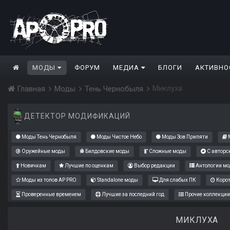
МОДЫ
ФОРУМ
МЕДИА
БЛОГИ
АКТИВНО
Миклуха
Главная
Моды
Тень Чернобыля
ДЕТЕКТОР МОДИФИКАЦИЙ
Моды Тень Чернобыля
Моды Чистое Небо
Моды Зов Припяти
М
Оружейные моды
Билдовские моды
Сложные моды
С авторс
Новичкам
Лучшие по оценкам
Выбор редакции
Антологии мо
Моды из топов AP PRO
Standalone моды
Для слабых ПК
Коро
Проверенные временем
Лучшие за последний год
Прочие коллекции
МИКЛУХА