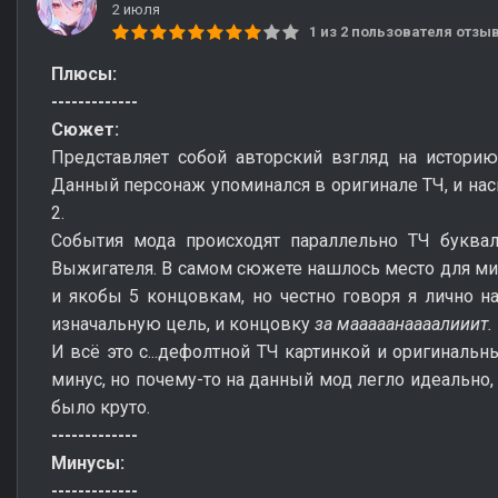
2 июля
1 из 2 пользователя отз
Плюсы:
-------------
Сюжет:
Представляет собой авторский взгляд на историю
Данный персонаж упоминался в оригинале ТЧ, и нас
2.
События мода происходят параллельно ТЧ буквал
Выжигателя. В самом сюжете нашлось место для мист
и якобы 5 концовкам, но честно говоря я лично 
изначальную цель, и концовку
за мааааанаааалииит.
И всё это с...дефолтной ТЧ картинкой и оригиналь
минус, но почему-то на данный мод легло идеально,
было круто.
-------------
Минусы:
-------------