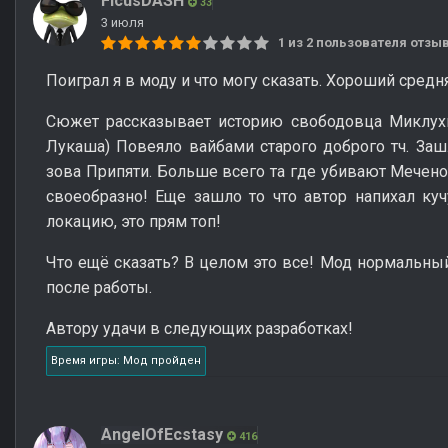
FicusDASH
33
3 июля
1 из 2 пользователя отз
Поиграл я в моду и что могу сказать. Хороший средн
Сюжет рассказывает историю свободовца Миклухи
Лукаша) Повеяло вайбами старого доброго тч. За
зова Припяти. Больше всего та где убивают Меченог
своеобразно! Еще зашло то что автор напихал ку
локацию, это прям топ!
Что ещё сказать? В целом это все! Мод нормальный
после работы.
Автору удачи в следующих разработках!
Время игры: Мод пройден
AngelOfEcstasy
416