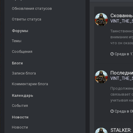
Обновления статусов
Скованны
Ответы статуса
VINT_THE_
Форумы
Таинственн
внимание иг
Темы
что он оказ
Сообщения
Среда в 1
Блоги
Последни
Записи блога
VINT_THE_
Комментарии блога
Продолжени
связывает с
Календарь
учитывая на
События
Среда в 0
Новости
Новости
STALKER: 