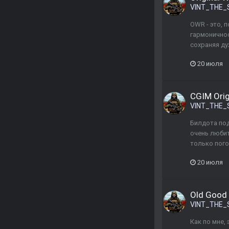
VINT_THE_
OWR - это, 
гармоничнос
сохраняя ду
20 июля
CGIM Orig
VINT_THE_
Билдота под
очень любит
только пого
20 июля
Old Good 
VINT_THE_
Как по мне,