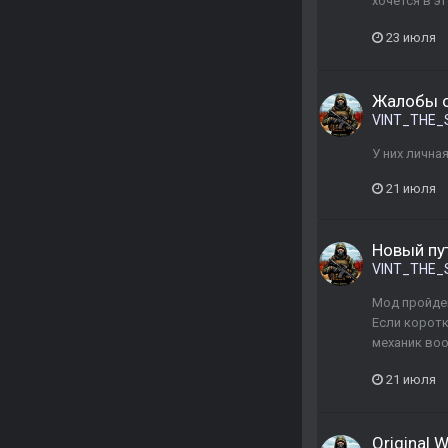
хочется в э
23 июля
Жалобы о
VINT_THE_
У них лична
21 июля
Новый пу
VINT_THE_
Мод пройден
Если коротк
механик воо
21 июля
Original 