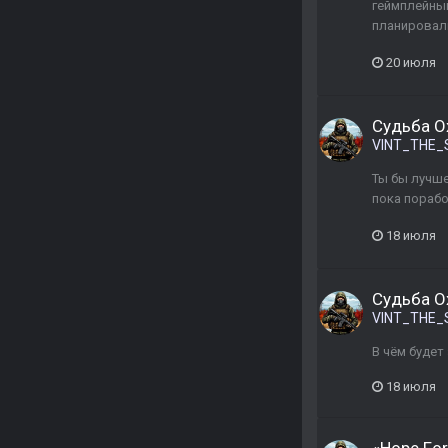
геймплейный
планировали
20 июля
Судьба Ох
VINT_THE_
Ты бы лучше
пока порабо
18 июля
Судьба Ох
VINT_THE_
В чём будет
18 июля