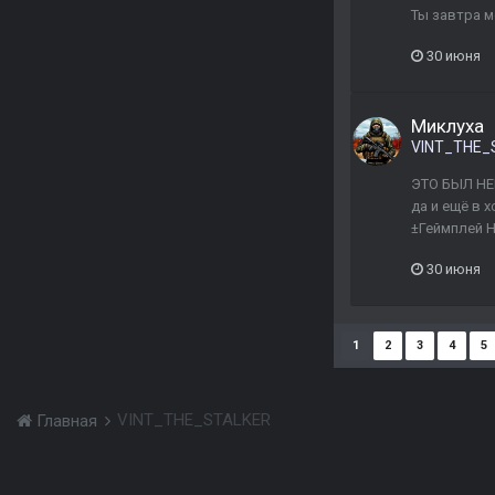
Ты завтра м
30 июня
Миклуха
VINT_THE_
ЭТО БЫЛ НЕ
да и ещё в 
±Геймплей Н
30 июня
1
2
3
4
5
VINT_THE_STALKER
Главная