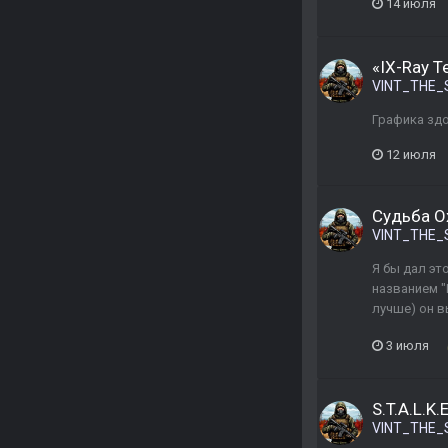
14 июля
«IX-Ray T
VINT_THE_
Графика зд
12 июля
Судьба О
VINT_THE_
Я бы дал эт
названием "
лучше) он в
3 июля
S.T.A.L.K.
VINT_THE_