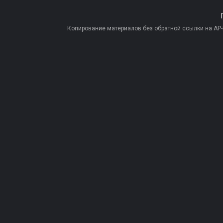
Копирование материалов без обратной ссылки на AP-PR