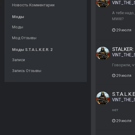
VINT_THE_
Новость Комментарии
А тебе надо
Моды
MWIII?
Моды
29 июля
Мод Отзывы
STALKER: 
Моды S.T.A.L.K.E.R. 2
VINT_THE_
Записи
Говорили, ч
Запись Отзывы
29 июля
S.T.A.L.K.
VINT_THE_
нет
29 июля