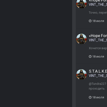
«Hope For
VINT_THE_
Точно, пере
18 июля
«Hope For
VINT_THE_
Хочется вер
18 июля
S.T.A.L.K
VINT_THE_
@Tundra227 
проходить.
18 июля