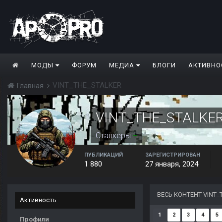
МОДЫ
ФОРУМ
МЕДИА
БЛОГИ
АКТИВНО
VINT_THE_STALKER
Главная
VINT_THE_STALKE
Сталкеры
+
ПУБЛИКАЦИЙ
ЗАРЕГИСТРИРОВАН
1 880
27 января, 2024
ВЕСЬ КОНТЕНТ VINT_
Активность
1
2
3
4
5
Профили