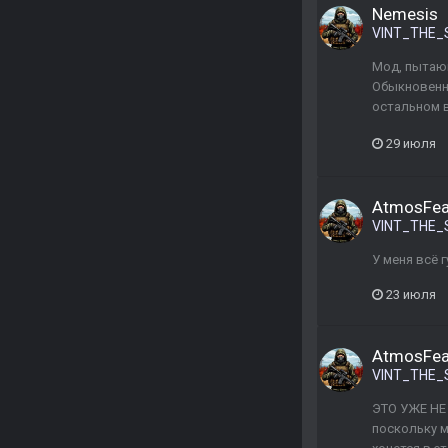
Nemesis
VINT_THE_
Мод, пытаю
Обыкновенны
остальном в
29 июля
AtmosFe
VINT_THE_
У меня всё 
23 июля
AtmosFe
VINT_THE_
ЭТО УЖЕ НЕ 
поскольку м