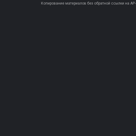
Копирование материалов без обратной ссылки на AP-PR