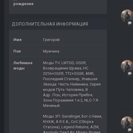
рождения
ДОПОЛНИТЕЛЬНАЯ ИНФОРМАЦИЯ
Имя
Григорий
Пол
Мужчина
Любимые
Моды ТЧ: LWTOD, OGSR,
моды
Возвращение Шрама, НС
2016+OGSR, ТТ2+OGSR, AMK,
Последний Сталкер, Упавшая
Звезда: Честь Наёмника, Серия
модов Путь Человека, В
Аду...Псы, История Прибоя,
Зона Поражения 1 и 2, NLC-7 Я-
Меченый.
Моды ЗП: Gunslinger, Бог с Нами,
КНХЖ, A.R.E.A., CoC (Сборка
Стасона), Legend Returns, AZM,
Anomaly, Dead Air, Misery, Время