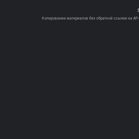
Копирование материалов без обратной ссылки на AP-PR