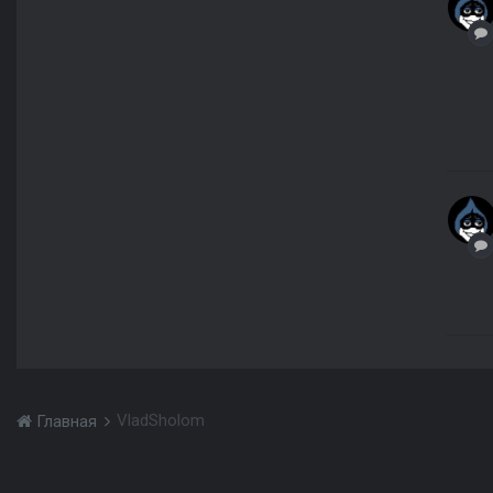
VladSholom
Главная