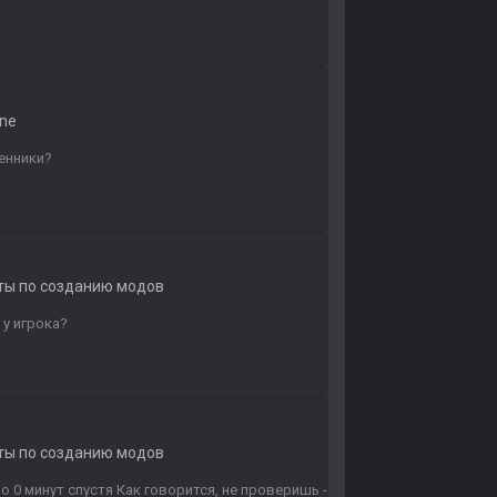
ne
енники?
еты по созданию модов
 у игрока?
еты по созданию модов
 0 минут спустя Как говорится, не проверишь -