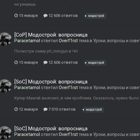
не узнаешь
15 января
12 606 ответов
модострой
[CoP] Модострой: вопросница
Paracetamol
ответил
Overf1rst
тема в
Уроки, вопросы и сов
Посмотри схему ph_minigun в ЧН
15 января
12 606 ответов
модострой
[SoC] Модострой: вопросница
Paracetamol
ответил
Overf1rst
тема в
Уроки, вопросы и сов
Купер Mawrak выяснил, в чём проблема. Оказалось, нужно был
12 января
7 010 ответов
модострой
[SoC] Модострой: вопросница
Paracetamol
ответил
Overf1rst
тема в
Уроки, вопросы и сов