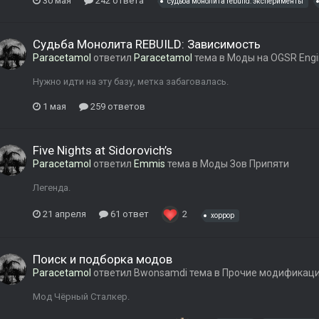
30 мая
242 ответа
судьба монолита rebuild: эксперименты
Судьба Монолита REBUILD: Зависимость
Paracetamol
ответил
Paracetamol
тема в
Моды на OGSR Engi
Нужно идти на эту базу, метка забаговалась.
1 мая
259 ответов
Five Nights at Sidorovich’s
Paracetamol
ответил
Emmis
тема в
Моды Зов Припяти
Легенда.
21 апреля
61 ответ
2
хоррор
Поиск и подборка модов
Paracetamol
ответил
Bwonsamdi
тема в
Прочие модификац
Мод Чёрный Сталкер.