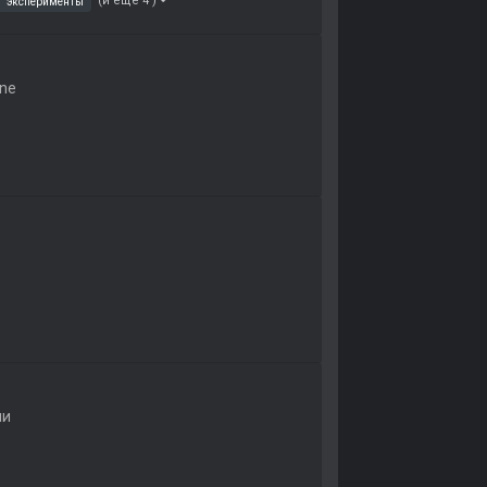
(и ещё 4 )
эксперименты
ne
ии