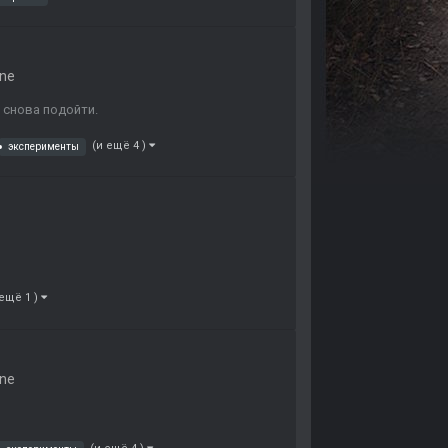
ne
 снова подойти.
(и ещё 4 )
эксперименты
 ещё 1 )
ne