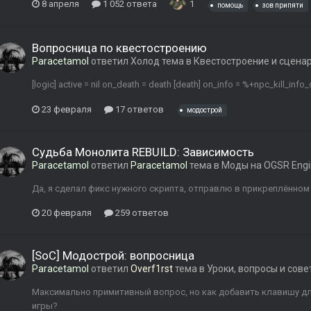
8 апреля
1 052 ответа
1
помощь
зов припяти
Вопросница по квестостроению
Paracetamol
ответил
Холод
тема в
Квестостроение и сцена
[logic] active = nil on_death = death [death] on_info = %+npc_kill_inf
23 февраля
17 ответов
модострой
Судьба Монолита REBUILD: Зависимость
Paracetamol
ответил
Paracetamol
тема в
Моды на OGSR Engi
Да, я сделал фикс нужного скрипта, отправлю в прикреплённом
20 февраля
259 ответов
[SoC] Модострой: вопросница
Paracetamol
ответил
Overf1rst
тема в
Уроки, вопросы и сов
Максимально примитивный вопрос, но как добавить клавишу дл
игры?