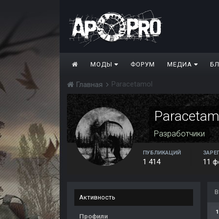
МОДЫ
ФОРУМ
МЕДИА
Б
Paracetamol
Главная
Paracetam
Разработчики
ПУБЛИКАЦИЙ
ЗАРЕ
1 414
11 ф
В
Активность
1
Профили