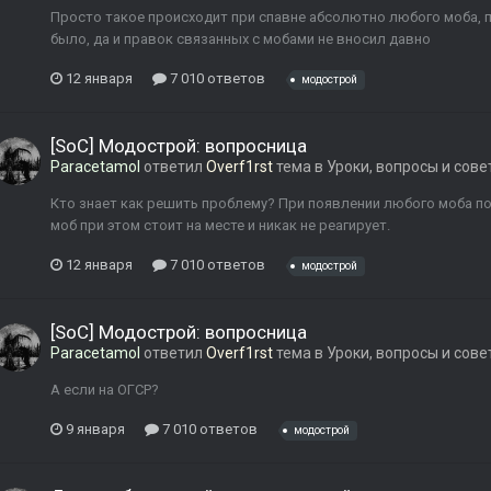
Просто такое происходит при спавне абсолютно любого моба, пр
было, да и правок связанных с мобами не вносил давно
12 января
7 010 ответов
модострой
[SoC] Модострой: вопросница
Paracetamol
ответил
Overf1rst
тема в
Уроки, вопросы и сов
Кто знает как решить проблему? При появлении любого моба по
моб при этом стоит на месте и никак не реагирует.
12 января
7 010 ответов
модострой
[SoC] Модострой: вопросница
Paracetamol
ответил
Overf1rst
тема в
Уроки, вопросы и сов
А если на ОГСР?
9 января
7 010 ответов
модострой