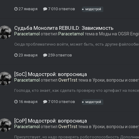
27 января
7 010 ответов
модострой
Судьба Монолита REBUILD: Зависимость
Paracetamol
ответил
Paracetamol
тема в
Моды на OGSR Engi
Сюда проблематично войти, может быть, есть другие файлообм
23 января
259 ответов
[SoC] Модострой: вопросница
Paracetamol
ответил
Overf1rst
тема в
Уроки, вопросы и сов
Господа, кто знает, как сделать проверку что артефакт на поясе
16 января
7 010 ответов
модострой
[CoP] Модострой: вопросница
Paracetamol
ответил
Overf1rst
тема в
Уроки, вопросы и сов
Присутствует, но надо проверять роботоспособность Дополнено