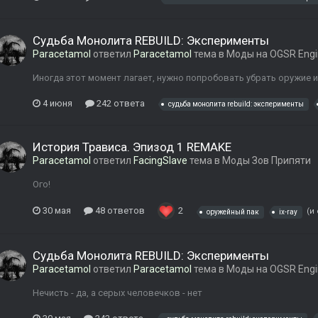
Судьба Монолита REBUILD: Эксперименты
Paracetamol
ответил
Paracetamol
тема в
Моды на OGSR Engi
Иногда этот момент лагает, нужно попробовать убрать оружие и
4 июня
242 ответа
судьба монолита rebuild: эксперименты
История Трависа. Эпизод 1 REMAKE
Paracetamol
ответил
FacingSlave
тема в
Моды Зов Припяти
Ого!
30 мая
48 ответов
2
(и
оружейный пак
ix-ray
Судьба Монолита REBUILD: Эксперименты
Paracetamol
ответил
Paracetamol
тема в
Моды на OGSR Engi
Нечисть - да, а серых человечков - нет