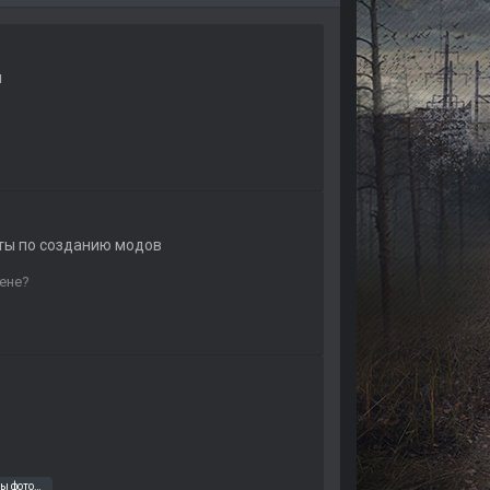
ы
еты по созданию модов
цене?
coksuck softweir stalker любовь тайные тропы фотограф