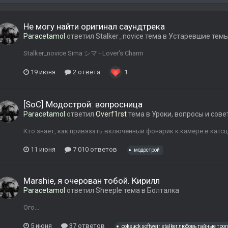
Не могу найти оригинал саундтрека
Paracetamol
ответил
Stalker_novice
тема в
Устаревшие тем
Stalker_novice Sima シマ - Lover's Charm
19 июня
2 ответа
1
[SoC] Модострой: вопросница
Paracetamol
ответил
Overf1rst
тема в
Уроки, вопросы и сов
Кто знает, как привязать включённый фонарик к камере в катс
11 июня
7 010 ответов
модострой
Marshie, я очерован тобой. Кирилл
Paracetamol
ответил
Sheeple
тема в
Болталка
Ого...
5 июня
37 ответов