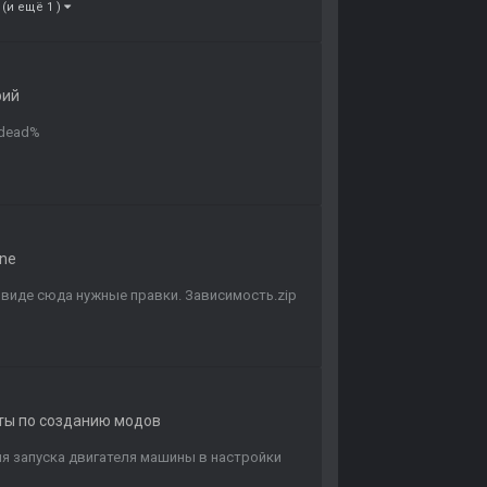
(и ещё 1 )
рий
o_dead%
ne
 виде сюда нужные правки. Зависимость.zip
еты по созданию модов
я запуска двигателя машины в настройки