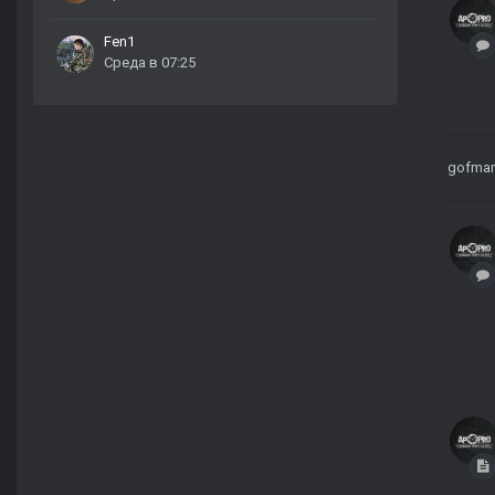
Fen1
Среда в 07:25
gofma