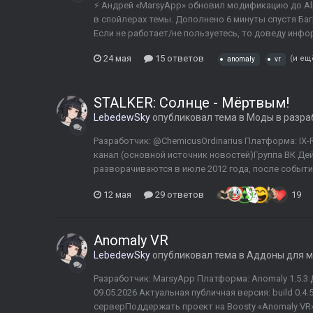
⚡ Андрей «MarsyApp» обновил модификацию до Alp
в спойлерах темы. Дополнено 6 минуты спустя Ба
Если не работает/не пользуетесь, то доведу инф
24 мая
15 ответов
(и ещ
anomaly
vr
STALKER: Солнце - Мёртвым!
LebedewSky
опубликовал тема в
Моды в разра
Разработчик: @ChemicusOrdinarius Платформа: IX-R
канал (основной источник новостей)Группа ВК Де
разворачиваются в июле 2012 года, после событий
12 мая
29 ответов
19
Anomaly VR
LebedewSky
опубликовал тема в
Аддоны для 
Разработчик: MarsyApp Платформа: Anomaly 1.5.3
09.05.2026 Актуальная публичная версия: build 0.4
серверПоддержать проект на Boosty «Anomaly VR»