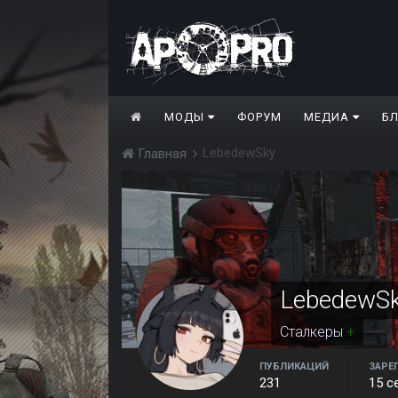
МОДЫ
ФОРУМ
МЕДИА
Б
LebedewSky
Главная
LebedewS
Сталкеры
+
ПУБЛИКАЦИЙ
ЗАРЕ
231
15 с