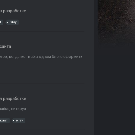
в разработке
т
ixray
сайта
гов, когда мог всё в одном блоге оформить
в разработке
rius, цитируя:
сюжет
ixray