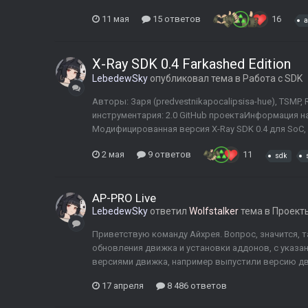
11 мая
15 ответов
16
a
X-Ray SDK 0.4 Farkashed Edition
LebedewSky
опубликовал тема в
Работа с SDK
Авторы: Заря (predvestnikapocalipsisa-hue), TSMP,
инструментария: 2.0 GitHub проектаИнформация на 
Модифицированная версия X-Ray SDK 0.4 для SoC,
2 мая
9 ответов
11
sdk
AP-PRO Live
LebedewSky
ответил
Wolfstalker
тема в
Проект
Приветствую команду Айхрея. Вопрос, значится, 
обновления движка и установки аддонов, с указа
версиями движка, например выпустили версию движ
17 апреля
8 486 ответов