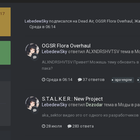
17
LebedewSky
подписался на
Dead Air
,
OGSR Flora Overhaul
,
Жа
Среда в 06:14
OGSR Flora Overhaul
LebedewSky
ответил
ALXNDRSHVTSV
тема в
Мо
ALXNDRSHVTSV Привет! Можешь тему обновить в 
пака?
Среда в 06:14
37 ответов
ogsr engine
S.T.A.L.K.E.R.: New Project
LebedewSky
ответил
Dezodar
тема в
Моды в ра
aka_sektor видео это от одного из разработчиков 
28 июля
283 ответа