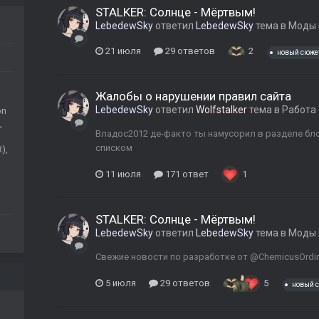
STALKER: Солнце - Мёртвым!
LebedewSky
ответил
LebedewSky
тема в
Моды 
21 июля
29 ответов
2
новый сюже
Жалобы о нарушении правил сайта
LebedewSky
ответил
Wolfstalker
тема в
Работа 
on
,
Владос2012 де-факто ты намусорил в разделе бло
списком
),
11 июля
171 ответ
1
STALKER: Солнце - Мёртвым!
LebedewSky
ответил
LebedewSky
тема в
Моды 
Свежие новости по разработке от @ChemicusOrdina
5 июля
29 ответов
5
новый 