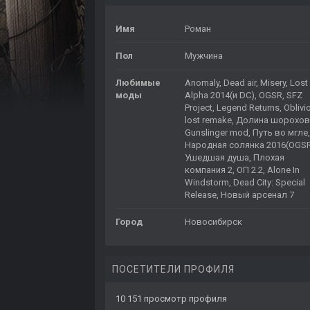
Имя
Роман
Пол
Мужчина
Любимые
Anomaly, Dead air, Misery, Lost
моды
Alpha 2014(и DC), OGSR, SFZ
Project, Legend Returns, Oblivi
lost remake, Долина шорохов
Gunslinger mod, Путь во мгле,
Народная солянка 2016(OGSR
Ушедшая душа, Плохая
компания 2, ОП 2.2, Alone In
Windstorm, Dead City: Special
Release, Новый арсенал 7
Город
Новосибирск
ПОСЕТИТЕЛИ ПРОФИЛЯ
10 151 просмотр профиля