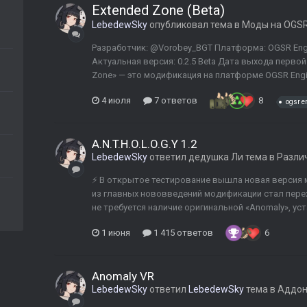
Extended Zone (Beta)
LebedewSky
опубликовал тема в
Моды на OGSR
Разработчик: @Vorobey_BGT Платформа: OGSR Engi
Актуальная версия: 0.2.5 Beta Дата выхода первой 
Zone» — это модификация на платформе OGSR Engi
4 июля
7 ответов
8
ogsr e
A.N.T.H.O.L.O.G.Y 1.2
LebedewSky
ответил
дедушка Ли
тема в
Разли
⚡ В открытое тестирование вышла новая версия м
из главных нововведений модификации стал пере
не требуется наличие оригинальной «Anomaly», ус
1 июня
1 415 ответов
6
Anomaly VR
LebedewSky
ответил
LebedewSky
тема в
Аддон