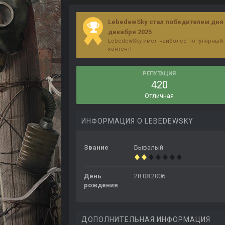
LebedewSky стал победителем дня 
декабря 2025
LebedewSky имел наиболее популярный
контент!
РЕПУТАЦИЯ
420
Отличная
ИНФОРМАЦИЯ О LEBEDEWSKY
Звание
Бывалый
День
28.08.2006
рождения
ДОПОЛНИТЕЛЬНАЯ ИНФОРМАЦИЯ