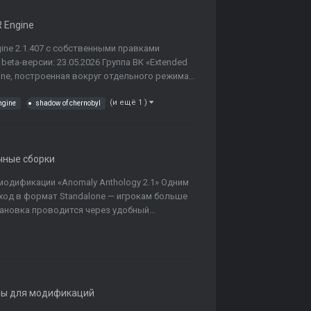
 Engine
ne 2.1.407 с собственными правками
beta-версии: 23.05.2026 Группа ВК «Extended
ne, построенная вокруг отдельного режима...
(и ещё 1 )
ngine
shadow of chernobyl
чные сборки
одификации «Anomaly Anthology 2.1» Одним
ход в формат Standalone — игрокам больше
тановка проводится через удобный...
ы для модификаций