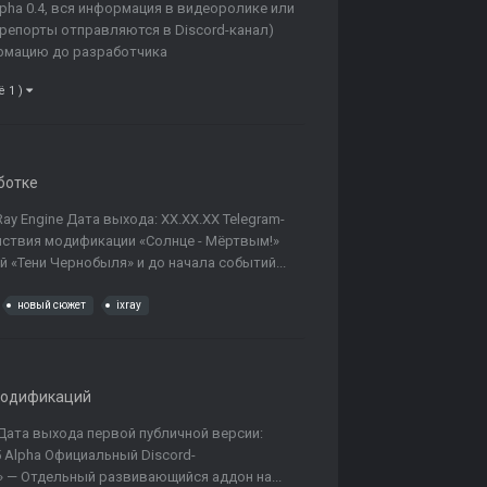
ha 0.4, вся информация в видеоролике или
грепорты отправляются в Discord-канал)
ормацию до разработчика
ё 1 )
ботке
ay Engine Дата выхода: ХХ.ХХ.ХХ Telegram-
йствия модификации «Солнце - Мёртвым!»
 «Тени Чернобыля» и до начала событий...
новый сюжет
ixray
модификаций
 Дата выхода первой публичной версии:
.5 Alpha Официальный Discord-
 — Отдельный развивающийся аддон на...