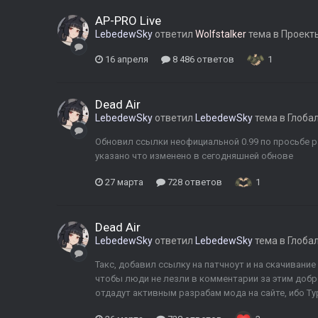
AP-PRO Live
LebedewSky
ответил
Wolfstalker
тема в
Проект
16 апреля
8 486 ответов
1
Dead Air
LebedewSky
ответил
LebedewSky
тема в
Глоба
Обновил ссылки неофициальной 0.99 по просьбе ра
указано что изменено в сегодняшней обнове
27 марта
728 ответов
1
Dead Air
LebedewSky
ответил
LebedewSky
тема в
Глоба
Такс, добавил ссылку на патчноут и на скачивани
чтобы люди не лезли в комментарии за этим добр
отдадут активным разрабам мода на сайте, ибо Ту