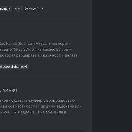
(и ещё 1 )
nomaly
vr
 Red Panda (BearIvan) Актуальная версия
сайте X-Ray SDK 0.4 Farkashed Edition —
 которая расширяет возможности, делает...
shadow of chernobyl
ы AP PRO
таков - будет ли лаунчер с возможностью
нием совместимости с другими аддонами или
ка 1.5, а аддон ещё не обновили и...