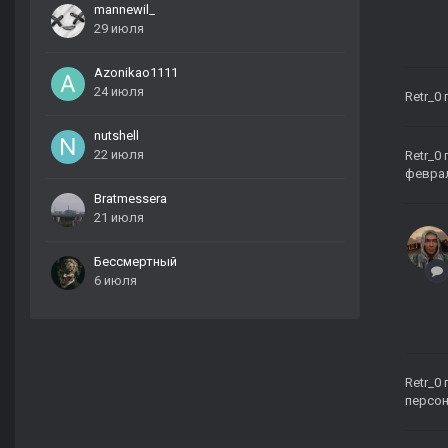
mannewil_
29 июля
Azonikao1111
24 июля
Retr_0
nutshell
22 июля
Retr_0
февра
Bratmessera
21 июля
Бессмертный
6 июля
Retr_0
персо