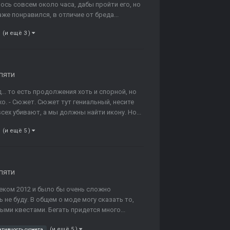
ось совсем около часа, дабы пройти его, но
же понравился, в отличие от бреда...
(и ещё 3 )
пяти
... то есть продолжения хоть и спорной, но
о. - Сюжет. Сюжет тут гениальный, несите
сех убивают, а мы должны найти икону. Но...
(и ещё 5 )
пяти
леком 2012 и было бы очень сложно
 не буду. В общем о моде могу сказать то,
ыми квестами. Бегать придется много...
(и ещё 5 )
ативность сюжета