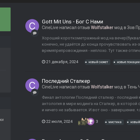
Gott Mit Uns - Бог С Нами
CineLive
написал отзыв
Wolfstalker
мод в
Зов П
Хороший короткометражный мод на вечер(букваль
конечно, не удаётся до конца прочувствовать из-
времяпрепровождения - неплохо. Тут также отличн
21 декабря, 2024
новый сюжет
новые локации
Последний Сталкер
CineLive
написал отзыв
Wolfstalker
мод в
Тень 
Финал антологии Последний сталкер - последний 
антология в мире модинга на Сталкер, в которой 
и ничего не забывается. И вот оно - завершение. +
жи
22 июля, 2024
3
мистика
новый