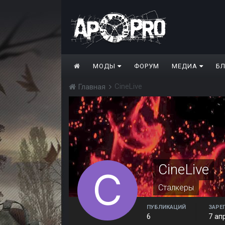
МОДЫ
ФОРУМ
МЕДИА
Б
CineLive
Главная
CineLive
Сталкеры
ПУБЛИКАЦИЙ
ЗАРЕ
6
7 ап