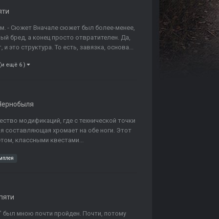
яти
чем. - Сюжет Вначале сюжет был более-менее,
й бред, а конец просто отвратителен. Да,
и это структура. То есть, завязка, основа...
(и ещё 6 )
Чернобыля
ество модификаций, где с технической точки
я составляющая хромает на обе ноги. Этот
ом, классными квестами...
мплея
пяти
 был мною почти пройден. Почти, потому