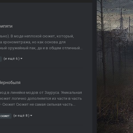
рипяти
но). В моде неплохой сюжет, который,
за хронометража, но как основа для
ый оружейный пак, да и в общем отличный...
(и ещё 6 )
Чернобыля
мод в линейке модов от Зауруса. Уникальная
сюжет логично дополняется из части в часть
/- Сюжет Сюжет не самая сильная часть...
(и ещё 8 )
 сюжет