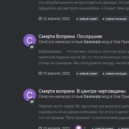
что мод баганный и не проходиться дальше. Остал
пришлось досмотреть на youtube. + Сюжет. Мне да
12 апреля, 2022
новый сюжет
новые локации
Смерти Вопреки. Послушник
CineLive
написал отзыв
Geonezis
мод в
Зов При
МДАааааааа..... Что можно сказать об этом куске д
приятной первой части СВ, то что получилось плох
Оскар за сценарий. Мы попадаем в засаду, наших в
10 апреля, 2022
новый сюжет
новые локации
Смерти вопреки. В центре чертовщины
CineLive
написал отзыв
Geonezis
мод в
Зов При
Первая часть серии СВ, при этом она вышла в да
оценивать её не делая поблажки. Но этого я делать
что он пример "беги-принеси" с несколькими удачн
10 апреля, 2022
1
новый сюжет
вари