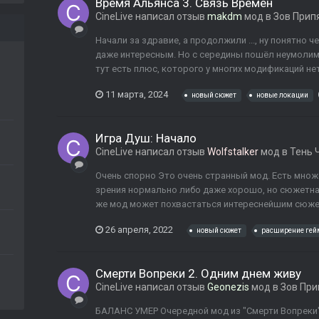
Время Альянса 3. Связь Времен
CineLive
написал отзыв
makdm
мод в
Зов Прип
Начали за здравие, а продолжили ..., ну понятно 
даже интересным. Но с середины пошёл неумолимы
тут есть плюс, которого у многих модификаций нет, 
11 марта, 2024
новый сюжет
новые локации
Игра Душ: Начало
CineLive
написал отзыв
Wolfstalker
мод в
Тень 
Очень спорно Это очень странный мод. Есть множ
зрения нормально либо даже хорошо, но сюжетна
же мод может похвастаться интереснейшим сюжет
26 апреля, 2022
новый сюжет
расширение гей
Смерти Вопреки 2. Одним днем живу
CineLive
написал отзыв
Geonezis
мод в
Зов При
БАЛАНС УМЕР Очередной мод из "Смерти Вопреки"