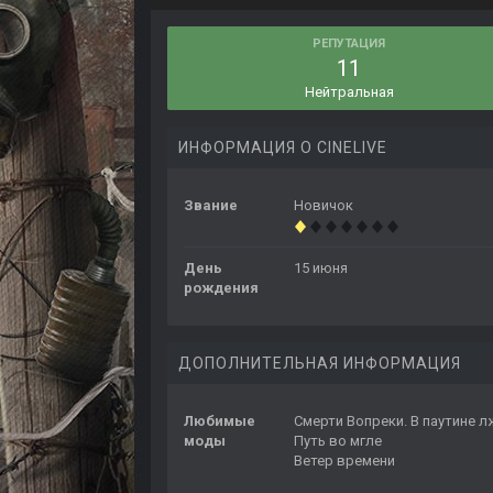
РЕПУТАЦИЯ
11
Нейтральная
ИНФОРМАЦИЯ О CINELIVE
Звание
Новичок
День
15 июня
рождения
ДОПОЛНИТЕЛЬНАЯ ИНФОРМАЦИЯ
Любимые
Смерти Вопреки. В паутине л
моды
Путь во мгле
Ветер времени