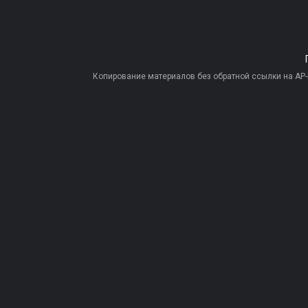
Копирование материалов без обратной ссылки на AP-PR