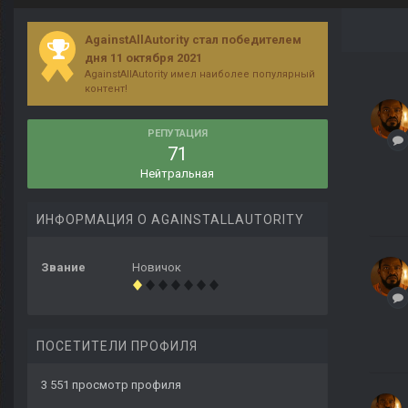
AgainstAllAutority стал победителем
дня 11 октября 2021
AgainstAllAutority имел наиболее популярный
контент!
РЕПУТАЦИЯ
71
Нейтральная
ИНФОРМАЦИЯ О AGAINSTALLAUTORITY
Звание
Новичок
ПОСЕТИТЕЛИ ПРОФИЛЯ
3 551 просмотр профиля