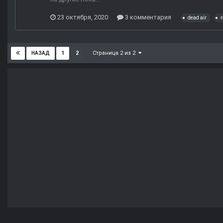
23 октября, 2020
3 комментария
dead air
r
Страница 2 из 2
1
2
НАЗАД