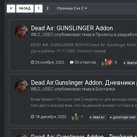
Страница 2 из 2
1
2
НАЗАД
Dead Air: GUNSLINGER Addon
WILD_USEC
опубликовал тема в
Проекты в разработ
DEAD AIR: GUNSLINGER ADDON Dead Air: Gunslinger Addon
Дата релиза: ??.??.2023. Discord Сервер
26 ноября, 2022
55 ответов
6
dead a
Dead Air:Gunslinger Addon. Дневники
WILD_USEC
опубликовал тема в
Болталка
Всем привет! Прошло уже 2 недели со дня выхода нашег
Сегодня я покажу вам, что на данный момент готово в м
18 декабря, 2022
1
dead air
gunslinger mod