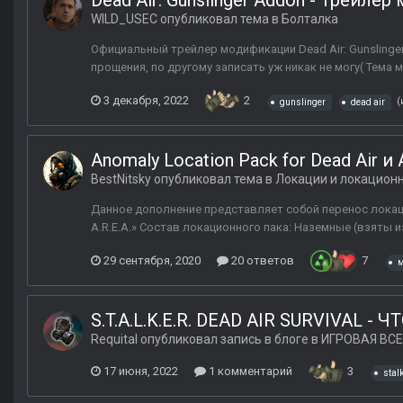
Dead Air: Gunslinger Addon - Трейле
WILD_USEC
опубликовал тема в
Болталка
Официальный трейлер модификации Dead Air: Gunsling
прощения, по другому записать уж никак не могу( Тема 
3 декабря, 2022
2
(
gunslinger
dead air
Anomaly Location Pack for Dead Air и A
BestNitsky
опубликовал тема в
Локации и локацион
Данное дополнение представляет собой перенос локаци
A.R.E.A.» Состав локационного пака: Наземные (взяты из A
29 сентября, 2020
20 ответов
7
м
S.T.A.L.K.E.R. DEAD AIR SURVIVAL -
Requital
опубликовал запись в блоге в
ИГРОВАЯ ВСЕ
17 июня, 2022
1 комментарий
3
stal