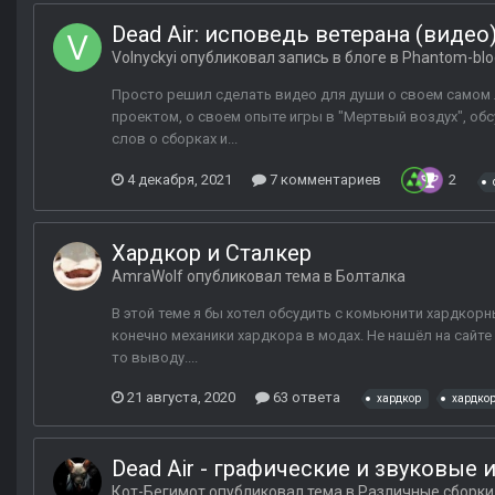
Dead Air: исповедь ветерана (видео
Volnyckyi
опубликовал запись в блоге в
Phantom-blo
Просто решил сделать видео для души о своем самом люб
проектом, о своем опыте игры в "Мертвый воздух", об
слов о сборках и...
4 декабря, 2021
7 комментариев
2
Хардкор и Сталкер
AmraWolf
опубликовал тема в
Болталка
В этой теме я бы хотел обсудить с комьюнити хардкорн
конечно механики хардкора в модах. Не нашёл на сайте
то выводу....
21 августа, 2020
63 ответа
хардкор
хардко
Dead Air - графические и звуковые
Кот-Бегимот
опубликовал тема в
Различные сборки