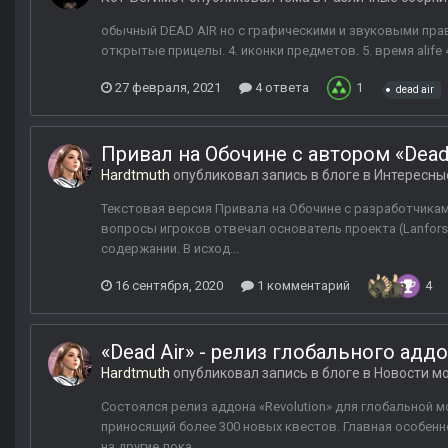
обычный DEAD AIR но с графическими и звуковыми правкв
открытые прицелы. 4. иконки предметов. 5. время alife 4:
27 февраля, 2021
4 ответа
1
dead air
Привал на Обочине с автором «Dead 
Hardtmuth
опубликовал запись в блоге в
Интересны
Текстовая версия Привала на Обочине с разработчиками
вопросы игроков отвечал основатель проекта (Lanforse
содержании. В исход...
16 сентября, 2020
1 комментарий
4
«Dead Air» - релиз глобального аддо
Hardtmuth
опубликовал запись в блоге в
Новости мо
Состоялся релиз аддона «Revolution» для глобальной мод
приносящий более 300 новых квестов. Главная особенн
на другие лока...