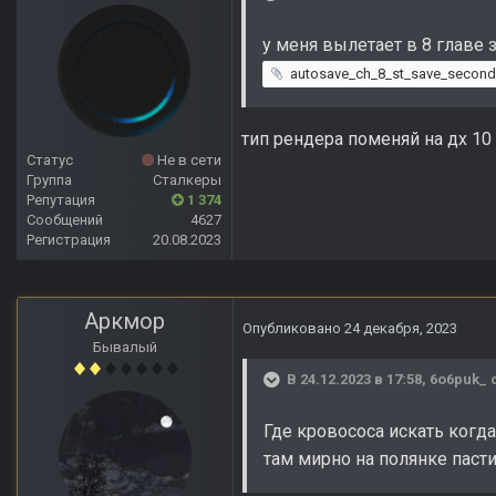
у меня вылетает в 8 главе
autosave_ch_8_st_save_second_bar_prison_ta
тип рендера поменяй на дх 10 
Статус
Не в сети
Группа
Сталкеры
Репутация
1 374
Сообщений
4627
Регистрация
20.08.2023
Аркмор
Опубликовано
24 декабря, 2023
Бывалый
В 24.12.2023 в 17:58,
6o6puk_
с
Где кровососа искать когда
там мирно на полянке паст