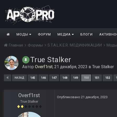
МОДЫ
ФОРУМ
МЕДИА
БЛОГИ
АКТИВНО
Главная
Форумы
S.T.A.L.K.E.R. МОДИФИКАЦИИ
Моды
True Stalker
Автор
Overf1rst
,
21 декабря, 2023
в
True Stalker
145
146
147
148
149
150
151
152
НАЗАД
Overf1rst
Опубликовано
21 декабря, 2023
True Stalker