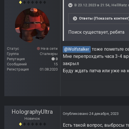
В 23.12.2023 в 21:54,
HellRatz
Ответы (Показать контент
Поиск существует, ребята
Статус
Не в сети
тоже пометьте се
@Wolfstalker
Группа
Сталкеры
Мне перепрохдить часа 3-4 вре
Репутация
0
закрыл
Сообщений
15
Регистрация
01.08.2020
Буду ждать патча или уже на 
HolographyUltra
Опубликовано
24 декабря, 2023
Новичок
Есть такой вопрос, выбросы 