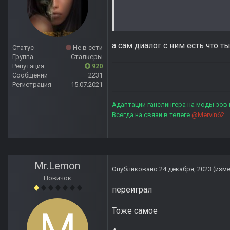
а сам диалог с ним есть что т
Статус
Не в сети
Группа
Сталкеры
Репутация
920
Сообщений
2231
Регистрация
15.07.2021
Адаптации ганслингера на моды зов
Всегда на связи в телеге
@Mervin62
Mr.Lemon
Опубликовано
24 декабря, 2023
(изм
Новичок
переиграл
Тоже самое