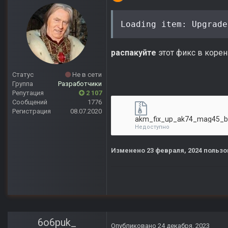
Loading item: Upgrade
распакуйте
этот фикс в коре
Статус
Не в сети
Группа
Разработчики
Репутация
2 107
Сообщений
1776
Регистрация
08.07.2020
akm_fix_up_ak74_mag45_bl
Недоступно
Изменено
23 февраля, 2024
пользо
6o6puk_
Опубликовано
24 декабря, 2023