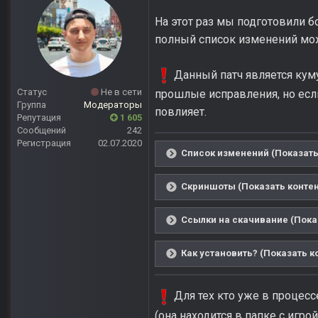
На этот раз мы подготовили б
полный список изменений мож
Данный патч является кум
Статус
Не в сети
прошлые исправления, но если 
Группа
Модераторы
повлияет.
Репутация
1 605
Сообщений
242
Регистрация
02.07.2020
Список изменений (Показать
Скриншоты (Показать контен
Ссылки на скачивание (Пока
Как установить? (Показать к
Для тех кто уже в процесс
(она находится в папке с игро