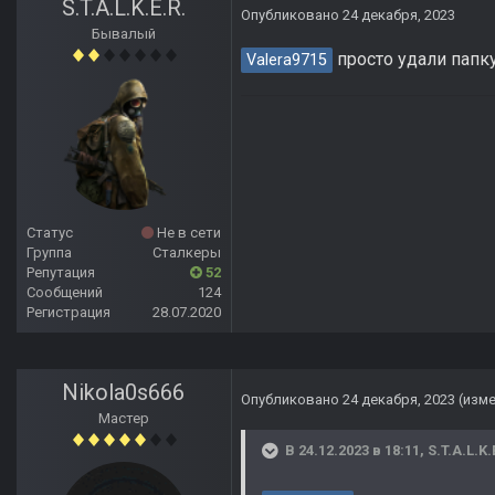
S.T.A.L.K.E.R.
Опубликовано
24 декабря, 2023
Бывалый
просто удали папк
Valera9715
Статус
Не в сети
Группа
Сталкеры
Репутация
52
Сообщений
124
Регистрация
28.07.2020
Nikola0s666
Опубликовано
24 декабря, 2023
(изм
Мастер
В 24.12.2023 в 18:11,
S.T.A.L.K.