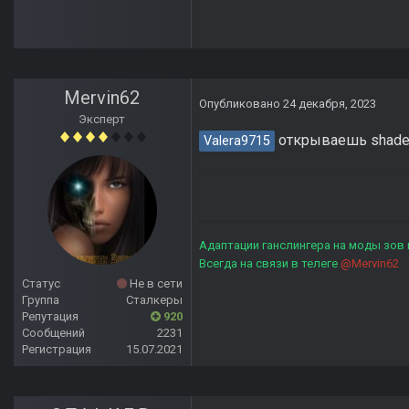
Mervin62
Опубликовано
24 декабря, 2023
Эксперт
открываешь shader
Valera9715
Адаптации ганслингера на моды зов
Всегда на связи в телеге
@Mervin62
Статус
Не в сети
Группа
Сталкеры
Репутация
920
Сообщений
2231
Регистрация
15.07.2021