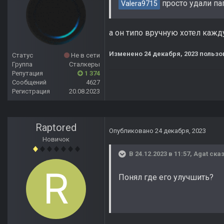
просто удали па
Valera9715
а он типо вручную хотел кажд
Изменено
24 декабря, 2023
пользов
Статус
Не в сети
Группа
Сталкеры
Репутация
1 374
Сообщений
4627
Регистрация
20.08.2023
Raptored
Опубликовано
24 декабря, 2023
Новичок
В 24.12.2023 в 11:57,
Agat
сказ
Понял где его улучшить?