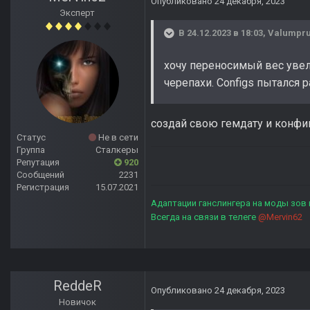
Опубликовано
24 декабря, 2023
Эксперт
В 24.12.2023 в 18:03,
Valumpr
хочу переносимый вес увел
черепахи. Configs пытался 
создай свою гемдату и конфиг
Статус
Не в сети
Группа
Сталкеры
Репутация
920
Сообщений
2231
Регистрация
15.07.2021
Адаптации ганслингера на моды зов
Всегда на связи в телеге
@Mervin62
ReddeR
Опубликовано
24 декабря, 2023
Новичок