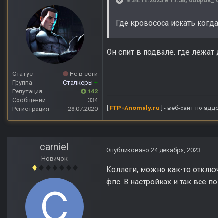
В 24.12.2023 в 17:58,
6o6puk_
с
Где кровососа искать когд
Он спит в подвале, где лежат 
Статус
Не в сети
Группа
Сталкеры
+
Репутация
142
Сообщений
334
[
FTP-Anomaly.ru
] - веб-сайт по ад
Регистрация
28.07.2020
carniel
Опубликовано
24 декабря, 2023
Новичок
Коллеги, можно как-то отключ
фпс. В настройках и так все 