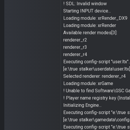
! SDL: Invalid window
Starting INPUT device...
Loading module: xrRender_DX9
Loading module: xrRender
Available render modes[3]:
renderer_r2
renderer_r3
renderer_r4
Executing config-script "user.ltx"..
[e:\true stalker\userdata\user.lt
Selected renderer: renderer_r4
Loading module: xrGame
! Unable to find Software\GSC 
! Player name registry key (Inst
Initializing Engine...
Executing config-script "e:\true 
[e:\true stalker\gamedata\config
Executing config-script "e:\true 