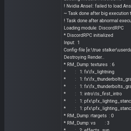
! Nvidia Ansel:: failed to load An
~ Task done after big execution
! Task done after abnormal exe
Loading module: DiscordRPC
* DiscordRPC initialized
Input: 1
Config-file [e:\true stalker\user
Destroying Render...
* RM_Dump: textures : 6
* : 1: fx\fx_lightning
* : 1: fx\fx_thunderbolts_gra
* : 1: fx\fx_thunderbolts_gra
* : 1: intro\ts_first_intro
* : 1: pfx\pfx_lighting_stanc
* : 1: pfx\pfx_lighting_stanc
* RM_Dump: rtargets : 0
* RM_Dump: vs : 3
* : 2: effects_sun