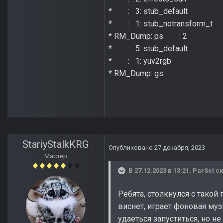
* : 3: stub_default
* : 1: stub_notransform_t
* RM_Dump: ps : 2
* : 5: stub_default
* : 1: yuv2rgb
* RM_Dump: gs
StariyStalkKRG
Опубликовано
27 декабря, 2023
Мастер
В 27.12.2023 в 13:21,
ParSel
ск
Ребята, столкнулся с такой
виснет, играет фоновая му
удаеться запуститься, но не