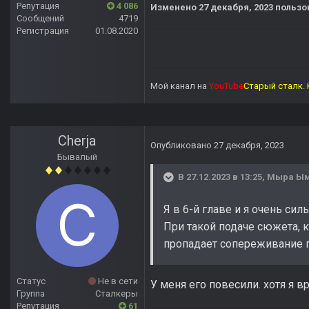
Репутация
4 086
Изменено
27 декабря, 2023
пользов
Сообщений
4719
Регистрация
01.08.2020
Мой канал на
YouTube
Старый сталк. 
Cherja
Опубликовано
27 декабря, 2023
Бывалый
В 27.12.2023 в 13:25,
Мыра Ы
Я в 6-й главе и я очень сил
При такой подаче сюжета, 
пропадает сопереживание г
Статус
Не в сети
У меня его повесили. хотя я в
Группа
Сталкеры
Репутация
61