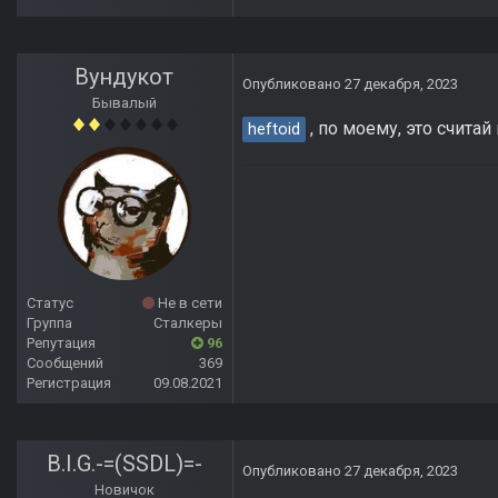
Вундукот
Опубликовано
27 декабря, 2023
Бывалый
, по моему, это считай
heftoid
Статус
Не в сети
Группа
Сталкеры
Репутация
96
Сообщений
369
Регистрация
09.08.2021
B.I.G.-=(SSDL)=-
Опубликовано
27 декабря, 2023
Новичок