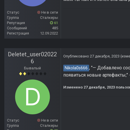
Статус
Не в сети
Группа
Сталкеры
Репутация
61
Сообщений
485
Регистрация
12.09.2022
Deletet_user02022
Опубликовано
27 декабря, 2023
(изм
6
, "— Добавлено со
Nikola0s666
Бывалый
появиться новые артефакты;" 
Изменено
27 декабря, 2023
пользо
Статус
Не в сети
Группа
Сталкеры