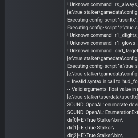
! Unknown command: rs_always
[e:\true stalker\gamedata\config
Executing config-script "user.ltx"..
Executing config-script "e:\true 
! Unknown command: r1_dlights_
! Unknown command: r1_glows_
! Unknown command: snd_targe
[e:\true stalker\gamedata\config
Executing config-script "e:\true 
[e:\true stalker\gamedata\config
~ Invalid syntax in call to 'hud_fo
~ Valid arguments: float value in
[e:\true stalker\userdata\user.lt
SOUND: OpenAL: enumerate devic
SOUND: OpenAL: EnumerationExt
dir[0]=E:\True Stalker\bin\
dir[1]=E:\True Stalker\
dir[2]=E:\True Stalker\bin\