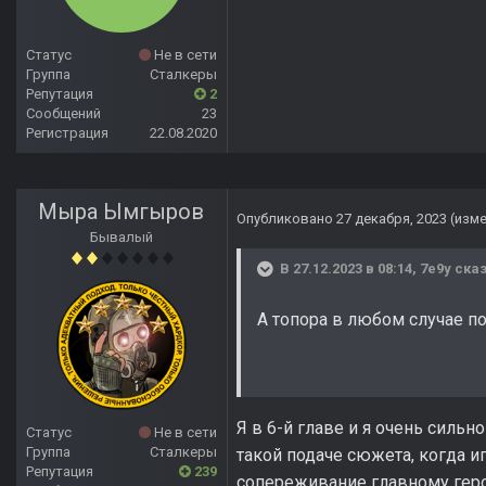
Статус
Не в сети
Группа
Сталкеры
Репутация
2
Сообщений
23
Регистрация
22.08.2020
Мыра Ымгыров
Опубликовано
27 декабря, 2023
(изм
Бывалый
В 27.12.2023 в 08:14,
7e9y
сказ
А топора в любом случае по
Я в 6-й главе и я очень сильн
Статус
Не в сети
Группа
Сталкеры
такой подаче сюжета, когда и
Репутация
239
сопереживание главному геро