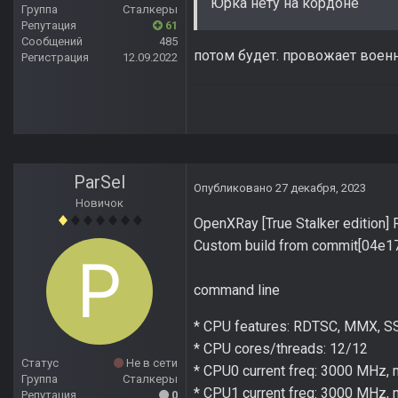
Юрка нету на кордоне
Группа
Сталкеры
Репутация
61
Сообщений
485
потом будет. провожает военн
Регистрация
12.09.2022
ParSel
Опубликовано
27 декабря, 2023
Новичок
OpenXRay [True Stalker edition]
Custom build from commit[04e
command line
* CPU features: RDTSC, MMX, SS
* CPU cores/threads: 12/12
Статус
Не в сети
* CPU0 current freq: 3000 MHz,
Группа
Сталкеры
* CPU1 current freq: 3000 MHz,
Репутация
0