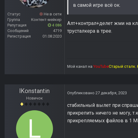
в самой игре всё ок.
Статус
Не в сети
Группа
Контент-мейкер
Алт+контрал+делет жми на кл
Репутация
4 086
трусталкера в трее.
Сообщений
4719
Регистрация
01.08.2020
Мой канал на
YouTube
Старый сталк. 
lKonstantin
Опубликовано
27 декабря, 2023
Новичок
стабильный вылет при спраши
прикрепить ничего не могу, т.
прикрепляемых файлов в 1 