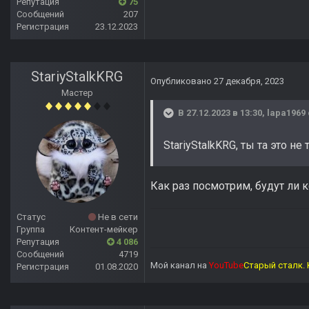
Репутация
75
Сообщений
207
Регистрация
23.12.2023
StariyStalkKRG
Опубликовано
27 декабря, 2023
Мастер
В 27.12.2023 в 13:30,
lapa1969
StariyStalkKRG, ты та это н
Как раз посмотрим, будут ли 
Статус
Не в сети
Группа
Контент-мейкер
Репутация
4 086
Сообщений
4719
Мой канал на
YouTube
Старый сталк. 
Регистрация
01.08.2020