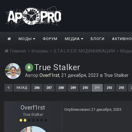
МОДЫ
ФОРУМ
МЕДИА
БЛОГИ
АКТИВНО
Главная
Форумы
S.T.A.L.K.E.R. МОДИФИКАЦИИ
Моды
True Stalker
Автор
Overf1rst
,
21 декабря, 2023
в
True Stalker
286
287
288
289
290
291
292
293
НАЗАД
Overf1rst
Опубликовано
21 декабря, 2023
True Stalker