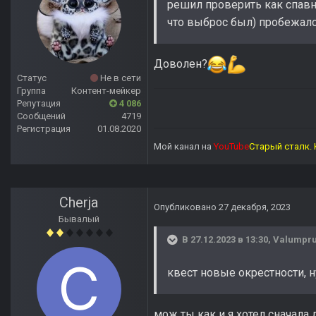
решил проверить как спавн 
что выброс был) пробежалс
Доволен?
Статус
Не в сети
Группа
Контент-мейкер
Репутация
4 086
Сообщений
4719
Регистрация
01.08.2020
Мой канал на
YouTube
Старый сталк. 
Cherja
Опубликовано
27 декабря, 2023
Бывалый
В 27.12.2023 в 13:30,
Valumpr
квест новые окрестности, н
мож ты как и я хотел сначала 