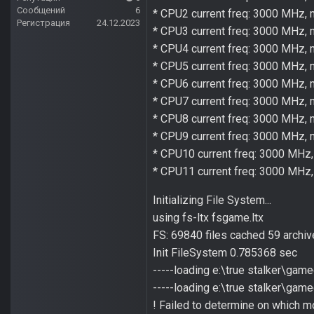
Сообщений
6
* CPU2 current freq: 3000 MHz,
Регистрация
24.12.2023
* CPU3 current freq: 3000 MHz,
* CPU4 current freq: 3000 MHz,
* CPU5 current freq: 3000 MHz,
* CPU6 current freq: 3000 MHz,
* CPU7 current freq: 3000 MHz,
* CPU8 current freq: 3000 MHz,
* CPU9 current freq: 3000 MHz,
* CPU10 current freq: 3000 MHz
* CPU11 current freq: 3000 MHz
Initializing File System...
using fs-ltx fsgame.ltx
FS: 69840 files cached 59 arch
Init FileSystem 0.785368 sec
-----loading e:\true stalker\gam
-----loading e:\true stalker\gam
! Failed to determine on which m