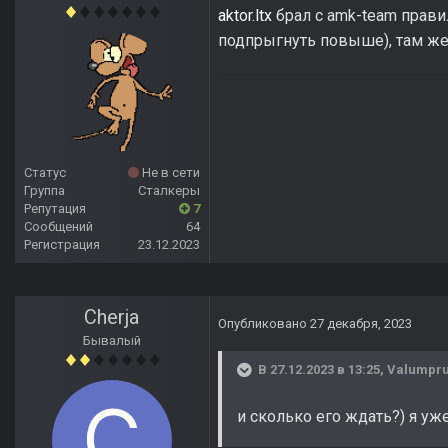
aktor.ltx
брал с amk-team прави
подпрыгнуть повыше), там же 
Статус
Не в сети
Группа
Сталкеры
Репутация
7
Сообщений
64
Регистрация
23.12.2023
Cherja
Опубликовано
27 декабря, 2023
Бывалый
В 27.12.2023 в 13:25,
Valumpr
и сколько его ждать?) я уже