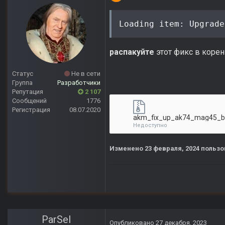
Loading item: Upgrade
распакуйте
этот фикс в коре
Статус
Не в сети
Группа
Разработчики
Репутация
2 107
Сообщений
1776
Регистрация
08.07.2020
akm_fix_up_ak74_mag45_bl
Недоступно
Изменено
23 февраля, 2024
пользо
ParSel
Опубликовано
27 декабря, 2023