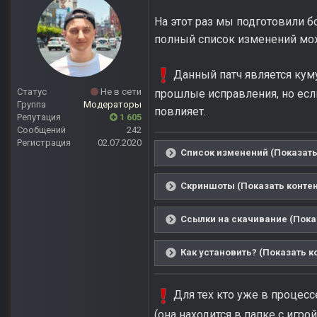
На этот раз мы подготовили б
полный список изменений мож
Данный патч является кум
Статус
Не в сети
прошлые исправления, но если 
Группа
Модераторы
повлияет.
Репутация
1 605
Сообщений
242
Регистрация
02.07.2020
Список изменений (Показать
Скриншоты (Показать контен
Ссылки на скачивание (Пока
Как установить? (Показать к
Для тех кто уже в процесс
(она находится в папке с игро