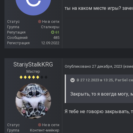
ты на каком месте игры? заче
Статус
Не в сети
Группа
Сталкеры
Репутация
61
Сообщений
485
Регистрация
12.09.2022
StariyStalkKRG
Опубликовано
27 декабря, 2023
(изм
Мастер
В 27.12.2023 в 13:25,
ParSel
ск
Закрыть, то я всегда могу, 
Я тебе не говорю закрывать, т
Статус
Не в сети
Группа
Контент-мейкер