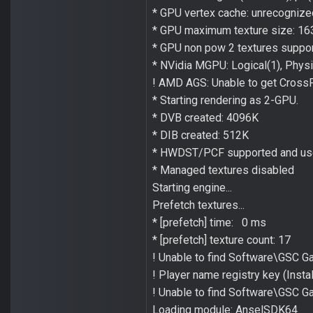
* GPU vertex cache: unrecognize
* GPU maximum texture size: 1
* GPU non pow 2 textures support
* NVidia MGPU: Logical(1), Physi
! AMD AGS: Unable to get CrossF
* Starting rendering as 2-GPU.
* DVB created: 4096K
* DIB created: 512K
* HWDST/PCF supported and u
* Managed textures disabled
Starting engine...
Prefetch textures...
* [prefetch] time: 0 ms
* [prefetch] texture count: 17
! Unable to find Software\GSC 
! Player name registry key (Inst
! Unable to find Software\GSC 
Loading module: AnselSDK64