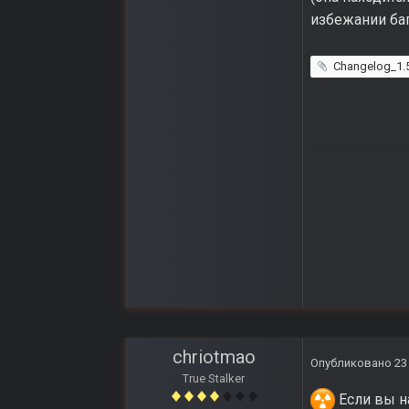
избежании ба
Changelog_1.5
chriotmao
Опубликовано
23
True Stalker
Если вы на