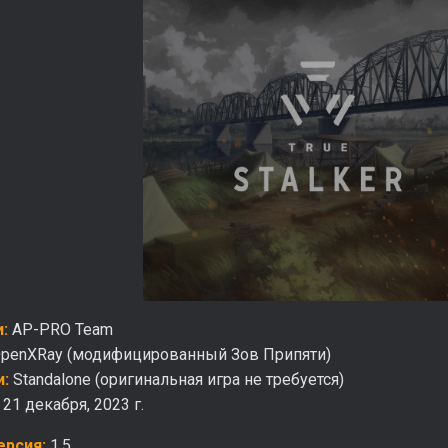
:
AP-PRO Team
penXRay (модифицированный Зов Припяти)
и:
Standalone (оригинальная игра не требуется)
:
21 декабря, 2023 г.
ерсия:
1.5