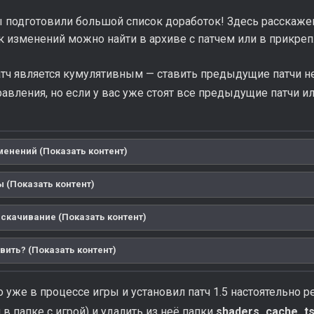
ы подготовили большой список доработок! Здесь расскажем
к изменений можно найти в архиве с патчем или в прикре
тч является кумулятивным — ставить предыдущие патчи не
вления, но если у вас уже стоят все предыдущие патчи или 
менений (Показать контент)
 (Показать контент)
 скачивание (Показать контент)
вить? (Показать контент)
о уже в процессе игры и установил патч 1.5 настоятельно
 в папке с игрой) и удалить из неё папки
shaders_cache_t