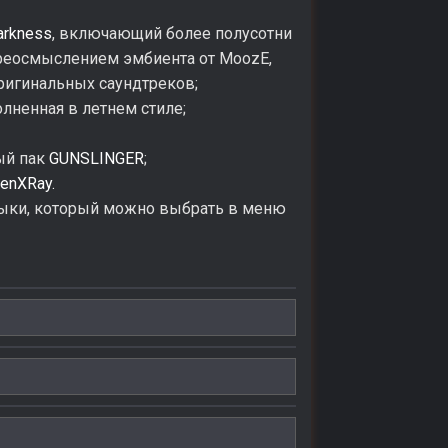
arkness
, включающий более полусотни
ереосмыслением эмбиента от MoozE,
ригинальных саундтреков;
ненная в летнем стиле;
ый пак
GUNSLINGER
;
enXRay.
зыки, который можно выбрать в меню