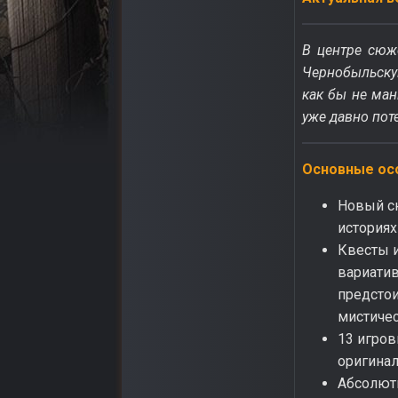
В центре сюж
Чернобыльскую
как бы не ман
уже давно пот
Основные ос
Новый сю
историях
Квесты и
вариатив
предстои
мистичес
13 игров
оригинал
Абсолют