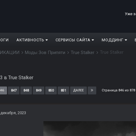
Уже з
ЛОГИ
АКТИВНОСТЬ
СЕРВИСЫ САЙТА
МОДДИНГ
True Stalker
ДИФИКАЦИИ
Моды Зов Припяти
True Stalker
23
в
True Stalker
Страница 846 из 87
846
847
848
849
850
851
ДАЛЕЕ
 декабря, 2023