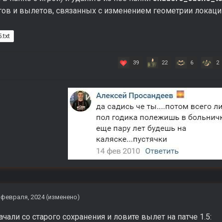
гов и вылетов, связанных с изменением геометрии локаци
.txt
39
22
6
2
 февраля, 2024
(изменено)
чали со старого сохранения и ловите вылет на патче 1.5: