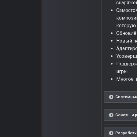
снаряже
Самосто
композиц
которую 
Обновлён
Новый п
Адаптир
Усоверш
Поддерж
игры.
Многое, м
Системные
Советы и 
Разработчи