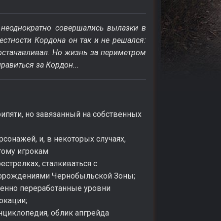
 неоднократно совершались вылазки в
естности Кордона он так и не решался:
 останавливал. Но жизнь за периметром
равиться за Кордон...
ипяти, но завязанный на собственных
сонажей, и, в некоторых случаях,
тому игрокам
естрелках, сталкиваться с
 порождениями Чернобыльской Зоны;
венно переработанные уровни
локации;
энциклопедия, облик апгрейда