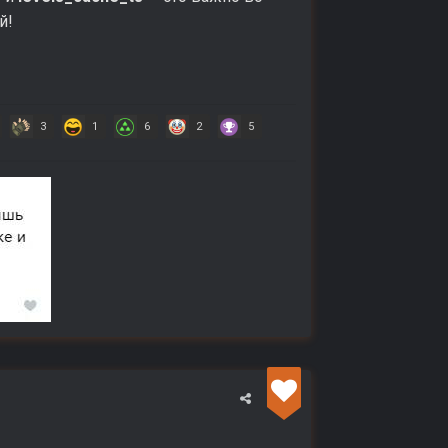
й!
3
1
6
2
5