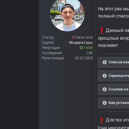
На этот раз м
полный списо
Данный па
Статус
Не в сети
прошлые испра
Группа
Модераторы
повлияет.
Репутация
1 605
Сообщений
242
Регистрация
02.07.2020
Список из
Скриншоты
Ссылки на
Как устано
Для тех кт
(она находится