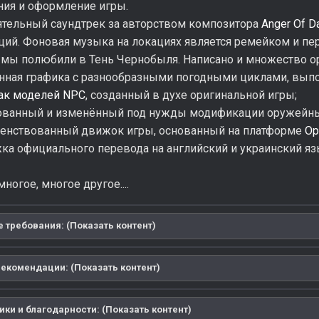
ния и оформление игры.
ятельный саундтрек за авторством композитора
Anger Of D
ий. Фоновая музыка на локациях является ремейком и п
мы полюбили в Тень Чернобыля. Написано и множество о
ная графика с разнообразными погодными циклами, выпол
ак моделей NPC
, созданный в духе оригинальной игры;
ованный и изменённый под нужды модификации оружейн
енствованный движок игры, основанный на платформе
Op
ка официального перевода на английский и украинский я
ногое, многое другое....
 требования: (Показать контент)
рекомендации: (Показать контент)
ки и благодарности: (Показать контент)