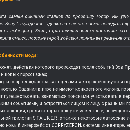
ета самый обычный сталкер по прозвищу Топор. Им уже
 Зону Отчуждения. Однако за все это время покидать окр
ил к себе центр Зоны, страх неизведанного постоянно его
еряла смысл, поэтому герой всё-таки принимает решение отп
обенности мода:
жет, действия которого происходят после событий Зов Пр
 и новых персонажах;
гры сопровождаются кат-сценами, авторской озвучкой пер
ностью. Задания в игре не имеют конкретного уклона, поэ
т путешествовать, заниматься поисками, участвовать в пер
кими событиями, и встретиться лицом к лицу с разными
ых локаций, среди которых как уже известные, но сущест
ьной трилогии S.T.A.L.K.E.R., а также некоторые авторские 
но новый интерфейс от
CORRYZERON
, система инвентаря, 