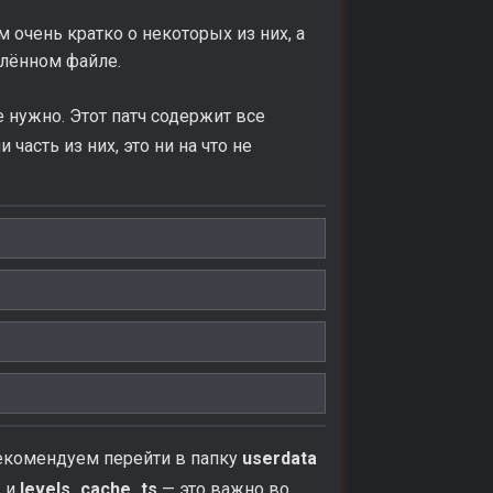
 очень кратко о некоторых из них, а
плённом файле.
 нужно. Этот патч содержит все
часть из них, это ни на что не
 рекомендуем перейти в папку
userdata
s
и
levels_cache_ts
— это важно во