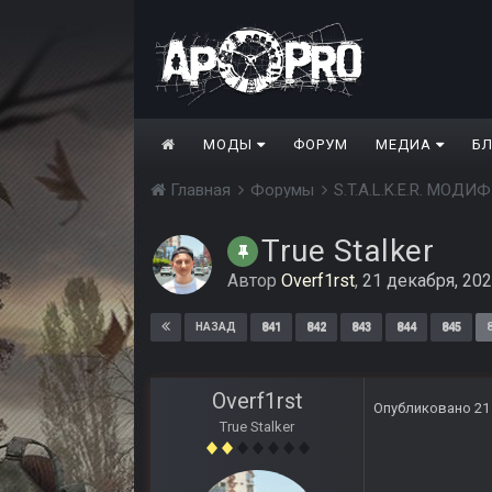
МОДЫ
ФОРУМ
МЕДИА
Б
Главная
Форумы
S.T.A.L.K.E.R. МО
True Stalker
Автор
Overf1rst
,
21 декабря, 20
841
842
843
844
845
НАЗАД
Overf1rst
Опубликовано
21
True Stalker