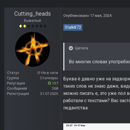
Cutting_heads
Опубликовано
17 мая, 2024
Бывалый
Stalk873
Цитата
Во многих словах употребил 
Статус
Не в сети
Группа
Сталкеры
Буква ё давно уже на задворка
Репутация
157
таких слов не знаю даже, вид
Сообщений
268
можно писать е, это уже пол в
Регистрация
31.07.2020
работали с текстами? Вас зас
педантства.