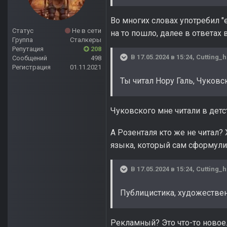
Во многих словах употребил "е
Статус
Не в сети
на то пошло, далее в ответах
Группа
Сталкеры
Репутация
208
В 17.05.2024 в 15:24,
Cutting_
Сообщений
498
Регистрация
01.11.2021
Ты читал Нору Галь, Чуковс
Чуковского мне читали в детс
А Розенталя кто же не читал? 
языка, который сам сформули
В 17.05.2024 в 15:24,
Cutting_
Публицистика, художестве
Рекламный? Это что-то новое.