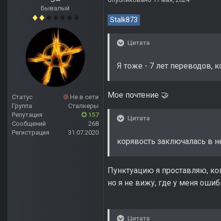
Бывалый
Stalk873
Цитата
Я тоже - 7 лет переводов, 
Мое почтение
🤝
Статус
Не в сети
Группа
Сталкеры
Репутация
157
Цитата
Сообщений
268
Регистрация
31.07.2020
корявость заключалась в н
Пунктуацию я проставляю, ког
но я не вижу, где у меня оши
Цитата