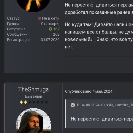
Не перестаю дивиться перлам
доработал показанные ранее 
Статус
Не в сети
Группа
Сталкеры
Но куда там! Давайте напишем
Репутация
157
напишем все от балды, не ду
Сообщений
268
новельный»… Знаю, что все ту
Регистрация
31.07.2020
нет.
TheShmuga
Опубликовано
4 мая, 2024
Бывалый
В 04.05.2024 в 13:43,
Cutting_
Не перестаю дивиться пер