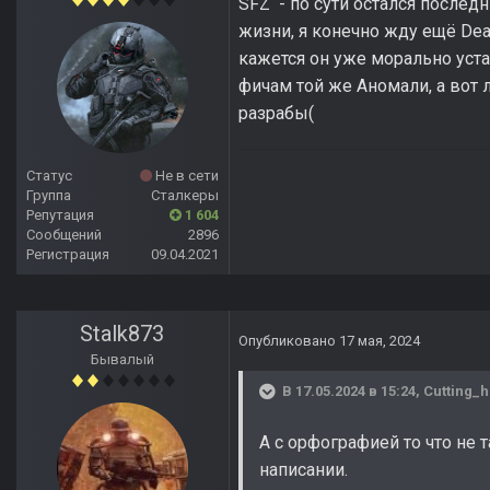
SFZ - по сути остался послед
жизни, я конечно жду ещё Dead
кажется он уже морально уста
фичам той же Аномали, а вот 
разрабы(
Статус
Не в сети
Группа
Сталкеры
Репутация
1 604
Сообщений
2896
Регистрация
09.04.2021
Stalk873
Опубликовано
17 мая, 2024
Бывалый
В 17.05.2024 в 15:24,
Cutting_
А с орфографией то что не 
написании.