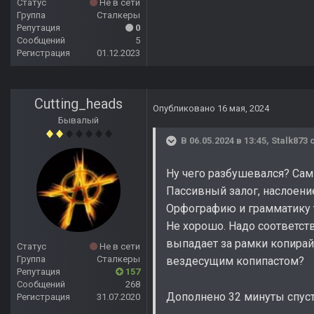
Статус
Не в сети
Группа
Сталкеры
Репутация
0
Сообщений
5
Регистрация
01.12.2023
Cutting_heads
Опубликовано
16 мая, 2024
Бывалый
В 06.05.2024 в 13:45,
Stalk873
с
Ну чего разбушевался? Сам
Пассивный залог, наслоени
Орфографию и грамматику т
Не хорошо. Надо соответст
выпадает за рамки копирайт
Статус
Не в сети
Группа
Сталкеры
вездесущим копипастом?
Репутация
157
Сообщений
268
Дополнено 32 минуты спус
Регистрация
31.07.2020