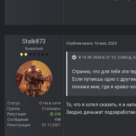
Stalk873
Опубликовано
16 мая, 2024
Бывалый
В 16.05.2024 в 21:13,
Cutting_
Странно, что для тебя эти
Если путаешь одно с други
покажи мне, где я криво-к
Статус
Не в сети
То, что я хотел сказать, я и н
Группа
Сталкеры
Заодно деньжат подзаработае
Репутация
208
Сообщений
498
Регистрация
01.11.2021