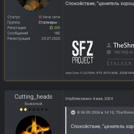
Спокойствие, "ценитель хорош
Статус
Не в сети
Группа
Сталкеры
+
Репутация
255
Сообщений
182
Регистрация
25.07.2020
Intel Core I7-12700H, RTX 3070 8GB, 32GB RA
Cutting_heads
Опубликовано
4 мая, 2024
Бывалый
В 04.05.2024 в 14:10,
TheShmu
Спокойствие, "ценитель хор