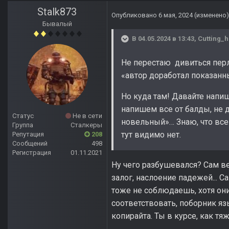
Stalk873
Опубликовано
6 мая, 2024
(изменено)
Бывалый
В 04.05.2024 в 13:43,
Cutting_
Не перестаю дивиться перл
«автор доработал показанн
Но куда там! Давайте напи
напишем все от балды, не 
Статус
Не в сети
новельный»… Знаю, что все 
Группа
Сталкеры
тут видимо нет.
Репутация
208
Сообщений
498
Регистрация
01.11.2021
Ну чего разбушевался? Сам ве
залог, наслоение падежей... 
тоже не соблюдаешь, хотя они
соответствовать, поборник яз
копирайта. Ты в курсе, как т