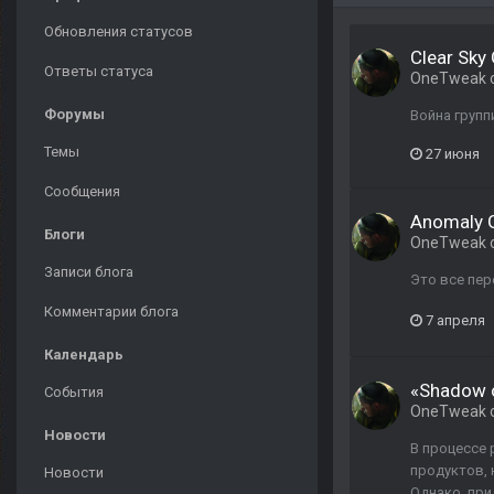
Обновления статусов
Clear Sky
Ответы статуса
OneTweak
Форумы
Война групп
Темы
27 июня
Сообщения
Anomaly 
Блоги
OneTweak
Записи блога
Это все пер
Комментарии блога
7 апреля
Календарь
«Shadow o
События
OneTweak
Новости
В процессе 
продуктов, 
Новости
Однако, при