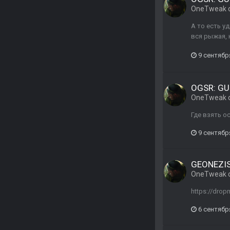
OneTweak
А то есть у
вся рыжая, 
9 сентябр
OGSR: GU
OneTweak
Где взять о
9 сентябр
GEONEZIS 
OneTweak
https://dro
6 сентябр