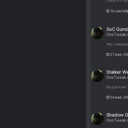
Пока что лу
16 сентяб
SoC Gunsl
OneTweak
Укр озвучка
27 мая, 20
Stalker W
OneTweak
Мод встаёт 
24 мая, 20
Shadow Of
OneTweak