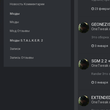
Новость Комментарии
23 февра
Моды
Моды
GEONEZIS 
OneTweak
Мод Отзывы
Это сборка 
Моды S.T.A.L.K.E.R. 2
3 января
Записи
Запись Отзывы
SGM 2.2 
OneTweak
Rander Это 
3 января
EXTENDED
OneTweak