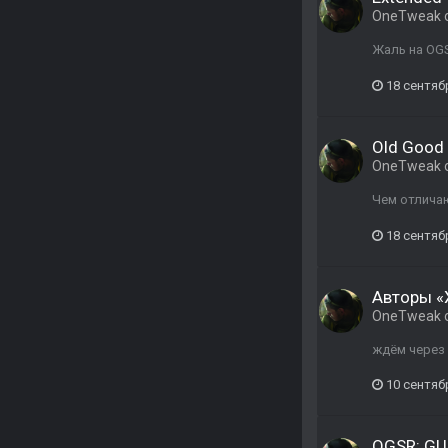
OneTweak
Жаль на OG
18 сентяб
Old Good 
OneTweak
Чем отлича
18 сентяб
Авторы «X
OneTweak
ждём через
10 сентяб
OGSR: GU