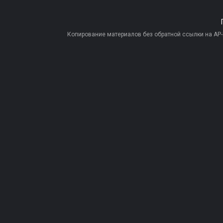
Копирование материалов без обратной ссылки на AP-PR