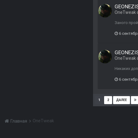
GEONEZIS 
OneTweak
Заного прой
6 сентябр
GEONEZIS 
OneTweak
Никаких доп
6 сентябр
1
2
ДАЛЕЕ
OneTweak
Главная