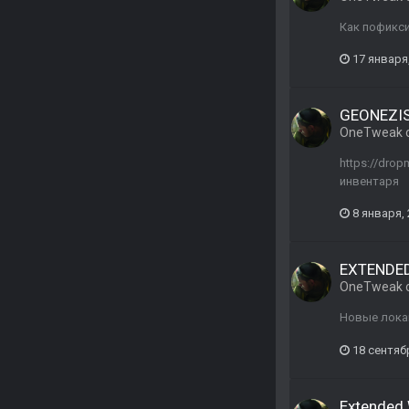
Как пофикси
17 января
GEONEZIS 
OneTweak
https://dro
инвентаря
8 января,
EXTENDED
OneTweak
Новые лока
18 сентяб
Extended