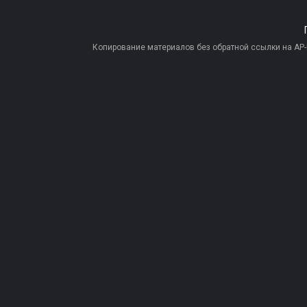
Копирование материалов без обратной ссылки на AP-PR