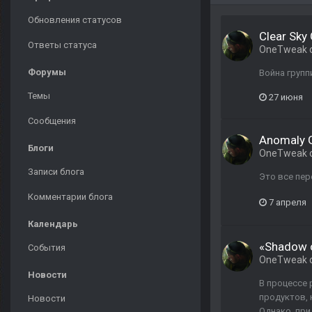
Обновления статусов
Clear Sky
Ответы статуса
OneTweak
Форумы
Война групп
Темы
27 июня
Сообщения
Anomaly 
Блоги
OneTweak
Записи блога
Это все пер
Комментарии блога
7 апреля
Календарь
«Shadow o
События
OneTweak
Новости
В процессе 
продуктов, 
Новости
Однако, при