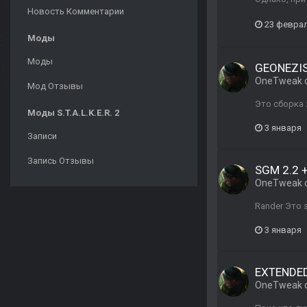
Новость Комментарии
23 февра
Моды
Моды
GEONEZIS 
OneTweak
Мод Отзывы
Это сборка 
Моды S.T.A.L.K.E.R. 2
3 января
Записи
Запись Отзывы
SGM 2.2 
OneTweak
Rander Это 
3 января
EXTENDED
OneTweak