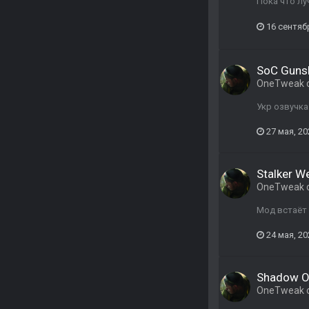
Пока что лу
16 сентяб
SoC Gunsl
OneTweak
Укр озвучка
27 мая, 20
Stalker W
OneTweak
Мод встаёт 
24 мая, 20
Shadow Of
OneTweak