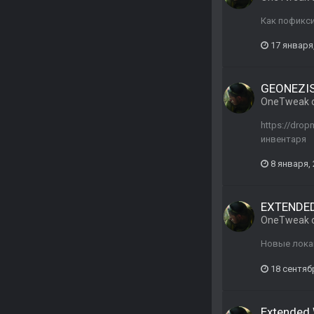
Как пофикси
17 января
GEONEZIS 
OneTweak
https://dro
инвентаря
8 января,
EXTENDED
OneTweak
Новые лока
18 сентяб
Extended