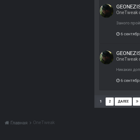
GEONEZIS 
OneTweak
Заного прой
6 сентябр
GEONEZIS 
OneTweak
Никаких доп
6 сентябр
1
2
ДАЛЕЕ
OneTweak
Главная