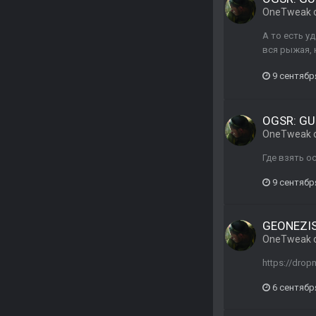
OneTweak
А то есть у
вся рыжая, 
9 сентябр
OGSR: GU
OneTweak
Где взять о
9 сентябр
GEONEZIS 
OneTweak
https://dro
6 сентябр