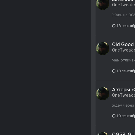
OneTweak
Жаль на OG
18 сентяб
Old Good 
OneTweak
Чем отлича
18 сентяб
Авторы «X
OneTweak
ждём через
10 сентяб
OGSR: GU