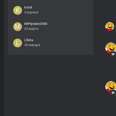
kolvil
9 апреля
MrPipiskin3456
29 марта
Llleha
30 января