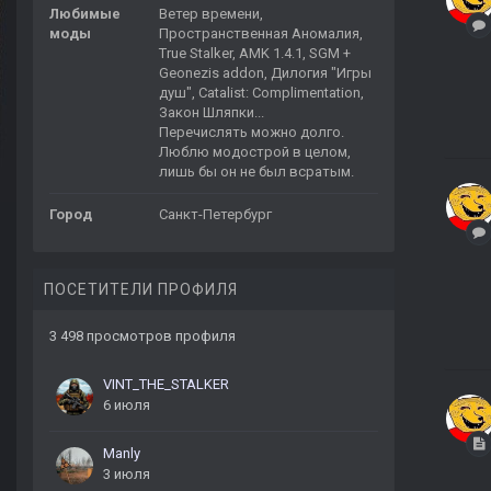
Любимые
Ветер времени,
моды
Пространственная Аномалия,
True Stalker, AMK 1.4.1, SGM +
Geonezis addon, Дилогия "Игры
душ", Catalist: Complimentation,
Закон Шляпки...
Перечислять можно долго.
Люблю модострой в целом,
лишь бы он не был всратым.
Город
Санкт-Петербург
ПОСЕТИТЕЛИ ПРОФИЛЯ
3 498 просмотров профиля
VINT_THE_STALKER
6 июля
Manly
3 июля