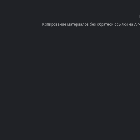
Копирование материалов без обратной ссылки на AP-PR