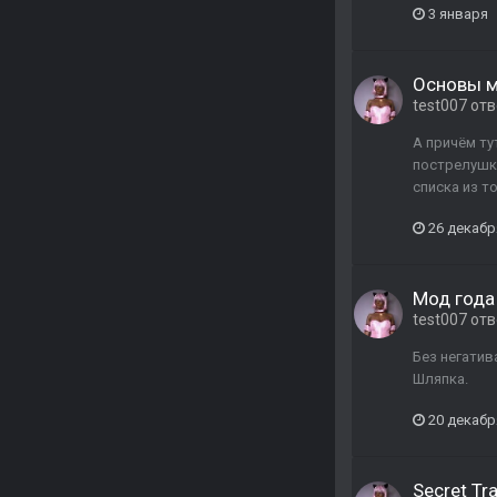
3 января
Основы м
test007
отв
А причём ту
пострелушки
списка из т
26 декабр
Мод года 
test007
отв
Без негатив
Шляпка.
20 декабр
Secret Tra