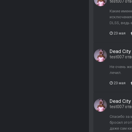
test007
отв
Какие именн
исключения 
DLSS, ведь 
23 мая
Dead City 
test007
отв
Не очень же
лечил.
23 мая
Dead City 
test007
отв
Спасибо за 
бросил этот
даже сам ки