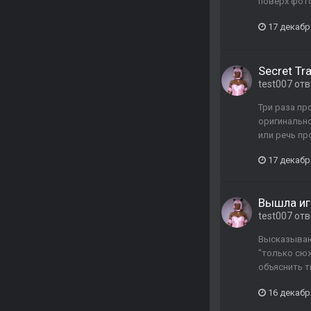
поверх фото
17 декабр
Secret Tra
test007
отв
Три раза про
оригинальног
или речь про
17 декабр
Вышла игр
test007
отв
Высказываю
"только сюж
объяснить т
16 декабр