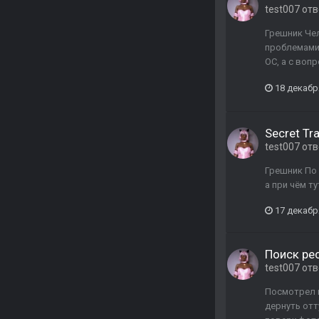
test007
отв
Грешник Чел
проблемами 
ОС, а с воп
18 декабр
Secret Tra
test007
отв
Грешник По 
а при чём ту
17 декабр
Поиск ре
test007
отв
Посмотрел в
дернуть отт