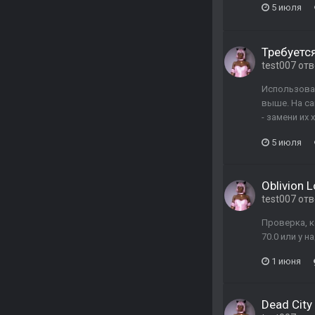
5 июля
Требуется
test007
отв
Использоват
выше. На са
- замени их 
5 июля
Oblivion 
test007
отв
Проверка, к
70.0 или у 
1 июня
Dead City 