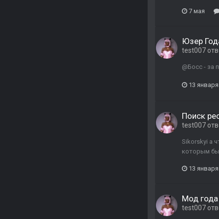
7 мая
Юзер Год
test007
отв
@Босс - за 
13 января
Поиск ре
test007
отв
Sikorskyi а
которым бы 
13 января
Мод года 
test007
отв