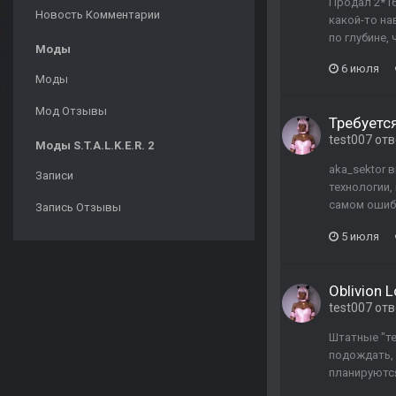
Продал 2*16
Новость Комментарии
какой-то на
по глубине,
Моды
6 июля
Моды
Мод Отзывы
Требуется
test007
отв
Моды S.T.A.L.K.E.R. 2
aka_sektor 
Записи
технологии,
самом ошибка
Запись Отзывы
5 июля
Oblivion 
test007
отв
Штатные "те
подождать, 
планируютс