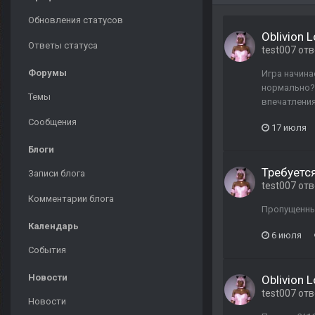
Обновления статусов
Oblivion 
Ответы статуса
test007
отв
Форумы
Игра начинае
нормально? 
Темы
впечатления
Сообщения
17 июля
Блоги
Требуется
Записи блога
test007
отв
Комментарии блога
Пропущенный
Календарь
6 июля
События
Новости
Oblivion 
test007
отв
Новости