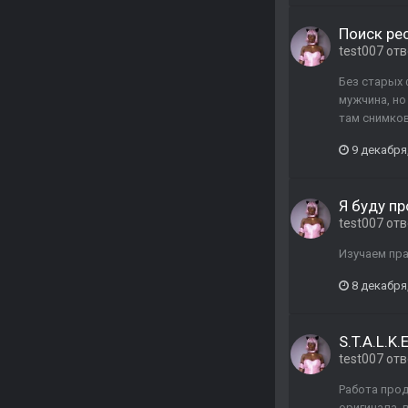
Поиск ре
test007
отв
Без старых 
мужчина, но
там снимков
9 декабря
Я буду пр
test007
отв
Изучаем пра
8 декабря
S.T.A.L.K
test007
отв
Работа прод
оригинала, 