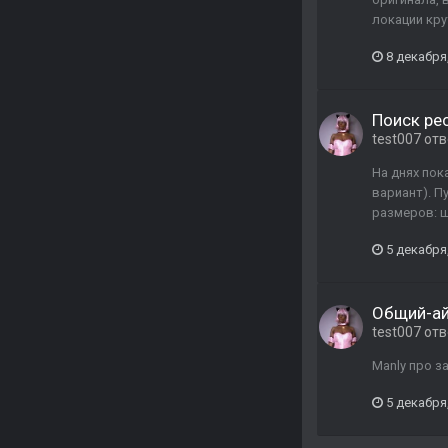
локации кру
8 декабря
Поиск ре
test007
отв
На днях пок
вариант). П
размеров: ш
5 декабря
Общий-а
test007
отв
Manly про з
5 декабря