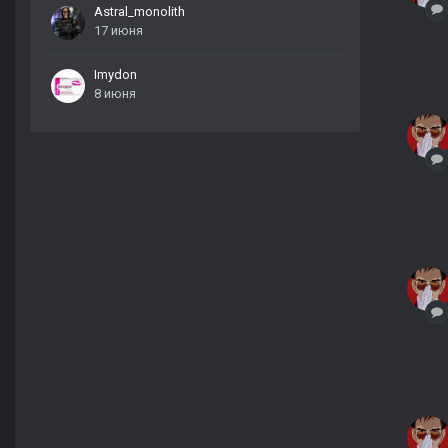
Astral_monolith
17 июня
Imydon
8 июня