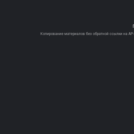
Копирование материалов без обратной ссылки на AP-PR