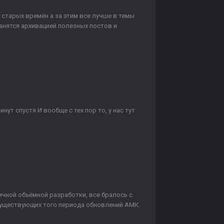
м старых времён а за этим все лучше в темы
занятся архивацией полезных постов и
нут спустя И вообще с тех пор то, у нас тут
ичной объёмной разработки, все бралось с
существующих того периода обновлений АМК.