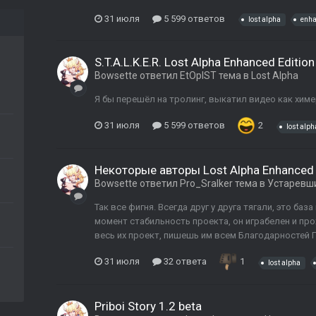
31 июля
5 599 ответов
lost alpha
enh
S.T.A.L.K.E.R. Lost Alpha Enhanced Edition
Bowsette
ответил
EtOpIST
тема в
Lost Alpha
Я бы перешёл на тролинг, выкатил видео как химе
31 июля
5 599 ответов
2
lost alph
Некоторые авторы Lost Alpha Enhanced 
Bowsette
ответил
Pro_Sralker
тема в
Устаревш
Так все фигня. Всегда друг у друга тягали, это ба
момент стабильность проекта, он играбелен и про
весь их проект, пишешь им всем Благодарностей По
31 июля
32 ответа
1
lost alpha
Priboi Story 1.2 beta