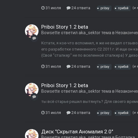
31 июля
24 ответа
(и 
priboy
прибой
Priboi Story 1.2 beta
Bowsette
ответил
aka_sektor
тема в
Незаконче
Кстати, я кое-что вспомнил, я же не видел отзыв
его разработки отмененного С2 2011 г. И еще он к
(Свой "сталкер" не по вселенной сталкера) У дезов
31 июля
24 ответа
(и 
priboy
прибой
Priboi Story 1.2 beta
Bowsette
ответил
aka_sektor
тема в
Незаконче
ты всё старье решил вытянуть? Для своего врем
31 июля
24 ответа
(и 
priboy
прибой
Диск "Скрытая Аномалия 2.0"
Bowsette
ответил
aka_sektor
тема в
Болталка