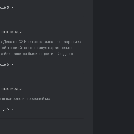
ещё 5 )
нные моды
ов Деза по С2 И кажется выпал из нарратива
акой-то свой проект тянул параллельно.
ейва кажется были соцсети... Когда-то...
ещё 5 )
нные моды
ени наверно интересный мод.
ещё 5 )