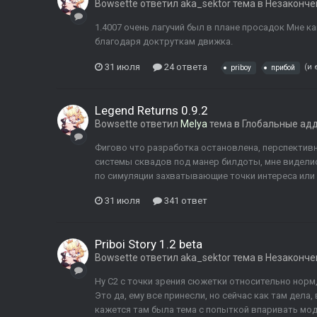
Bowsette
ответил
aka_sektor
тема в
Незаконче
1.4007 очень лагучий был в плане просадок Мне к
благодаря доктруткам движка.
31 июля
24 ответа
(и 
priboy
прибой
Legend Returns 0.9.2
Bowsette
ответил
Melya
тема в
Глобальные ад
Фигово что разработка остановлена, перспектив
системы сквадов под манер билдоты, мне видели
по симуляции захватывающие точки интереса или 
31 июля
341 ответ
Priboi Story 1.2 beta
Bowsette
ответил
aka_sektor
тема в
Незаконче
Ну С2 с точки зрения сюжетки относительно норм,
Это да, ему все принесли, но сейчас как там дела,
кажется там была тема с попыткой впаривать мод 