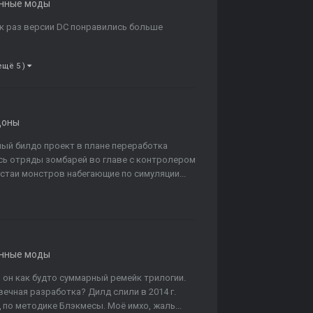
нные моды
ак раз версии DC понравились больше
ещё 5 )
доны
ный билдо проект в плане переработка
сь отряды зомбарей во главе с контролером
стаи монстров набегающие по симуляции...
нные моды
 он как будто суммарный ремейк трилогии.
 вечная разработка? Дилд слили в 2014 г.
по методике Блэкмесы. Моё имхо, жаль...