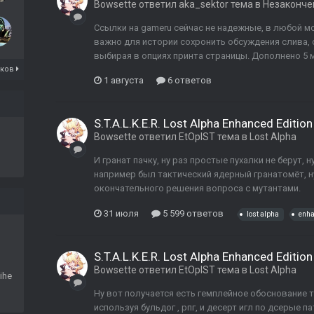
Bowsette
ответил
aka_sektor
тема в
Незаконче
Ссылки на gameru сейчас не надежные, в любой мо
важно для истории сохронить обсуждения слива,
выбирая в опциях принта страницы. Дополнено 5 м
иков
1 августа
6 ответов
S.T.A.L.K.E.R. Lost Alpha Enhanced Edition
Bowsette
ответил
EtOpIST
тема в
Lost Alpha
И гранат пачку, ну раз простые пухалки не берут, н
например был тактический ядерный гранатомёт, ну
окончательного решения вопроса с мутантами.
31 июля
5 599 ответов
lost alpha
enh
S.T.A.L.K.E.R. Lost Alpha Enhanced Edition
Bowsette
ответил
EtOpIST
тема в
Lost Alpha
ihe
Ну вот получается есть гемплейное обоснование 
используя бульдог , рпг, и десерт игл по дсерые 