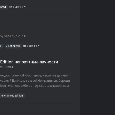
(и ещё 1 )
anced
ру завалил с РПГ
(и ещё 1 )
a
enhanced
Edition неприятные личности
ие темы
за модостроения! Ключевое, какая на данный
ходим? Если да, то все! Не нравится, берешь
ст, мол спасибо за труды, а дальше я сам...
enchanced edition