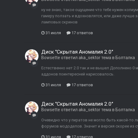
ну не знаю, такое ощущение что тебе нужен копиу
гамеру ползать и вдохновлятся, или даже лучше 
ламповых скринов
31 июля
17 ответов
Диск "Скрытая Аномалия 2.0"
Bowsette
ответил
aka_sektor
тема в
Болталка
Естественно нет 2.0 так и не вышел Дополнено 0 ми
аддонов поинтересней нарисовалось.
31 июля
17 ответов
Диск "Скрытая Аномалия 2.0"
Bowsette
ответил
aka_sektor
тема в
Болталка
Очевидно что у пиратов не могло быть какой-то л
форумов мододелов. Значит и версия скорее из 
31 июля
17 ответов