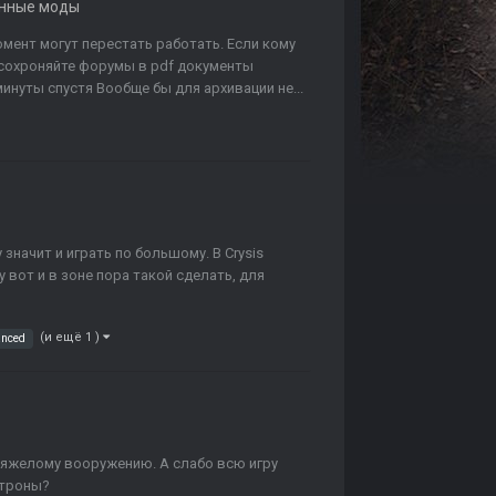
нные моды
мент могут перестать работать. Если кому
 сохроняйте форумы в pdf документы
инуты спустя Вообще бы для архивации не...
у значит и играть по большому. В Crysis
 вот и в зоне пора такой сделать, для
(и ещё 1 )
anced
тяжелому вооружению. А слабо всю игру
патроны?