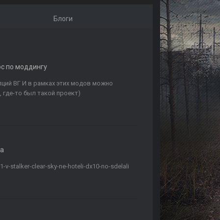
Блоги
ос по моддингу
ций ВГ И в рамках этих модов можно
, где-то был такой проект)
ка
v-stalker-clear-sky-ne-hoteli-dx10-no-sdelali