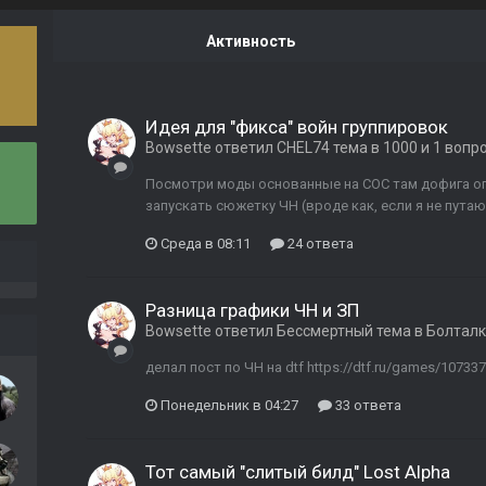
Активность
Идея для "фикса" войн группировок
Bowsette
ответил
CHEL74
тема в
1000 и 1 вопр
Посмотри моды основанные на COC там дофига оп
запускать сюжетку ЧН (вроде как, если я не путаю
Среда в 08:11
24 ответа
Разница графики ЧН и ЗП
Bowsette
ответил
Бессмертный
тема в
Болтал
делал пост по ЧН на dtf https://dtf.ru/games/1073371-
Понедельник в 04:27
33 ответа
Тот самый "слитый билд" Lost Alpha