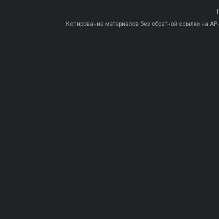
Копирование материалов без обратной ссылки на AP-PR