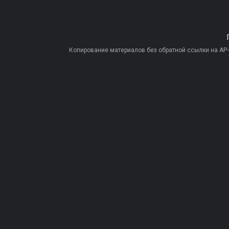
Копирование материалов без обратной ссылки на AP-PR